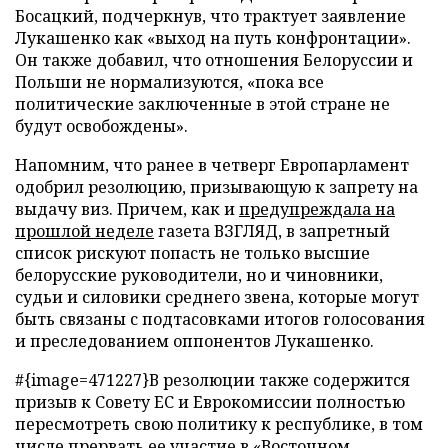
Босацкий, подчеркнув, что трактует заявление
Лукашенко как «выход на путь конфронтации».
Он также добавил, что отношения Белоруссии и
Польши не нормализуются, «пока все
политические заключенные в этой стране не
будут освобождены».
Напомним, что ранее в четверг Европарламент
одобрил резолюцию, призывающую к запрету на
выдачу виз. Причем, как и
предупреждала на
прошлой неделе
газета ВЗГЛЯД, в запретный
список рискуют попасть не только высшие
белорусские руководители, но и чиновники,
судьи и силовики среднего звена, которые могут
быть связаны с подтасовками итогов голосования
и преследованием оппонентов Лукашенко.
#{image=471227}В резолюции также содержится
призыв к Совету ЕС и Еврокомиссии полностью
пересмотреть свою политику к республике, в том
числе прервать ее участие в «Восточном