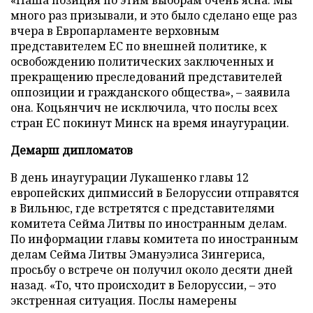
«Наша позиция по этим выборам очень ясна. Мы
много раз призывали, и это было сделано еще раз
вчера в Европарламенте верховным
представителем ЕС по внешней политике, к
освобождению политических заключенных и
прекращению преследований представителей
оппозиции и гражданского общества», – заявила
она. Коцьянчич не исключила, что послы всех
стран ЕС покинут Минск на время инаугурации.
Демарш дипломатов
В день инаугурации Лукашенко главы 12
европейских дипмиссий в Белоруссии отправятся
в Вильнюс, где встретятся с представителями
комитета Сейма Литвы по иностранным делам.
По информации главы комитета по иностранным
делам Сейма Литвы Эмануэлиса Зингериса,
просьбу о встрече он получил около десяти дней
назад. «То, что происходит в Белоруссии, – это
экстренная ситуация. Послы намерены