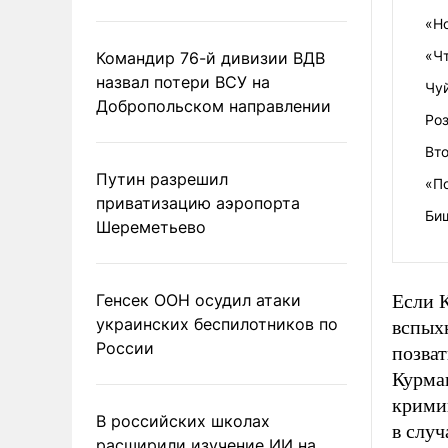
«Н
«Чт
Командир 76-й дивизии ВДВ
назвал потери ВСУ на
Чу
Добропольском направлении
Ро
Вт
Путин разрешил
«П
приватизацию аэропорта
Биш
Шереметьево
Генсек ООН осудил атаки
Если К
украинских беспилотников по
вспых
России
позва
Курма
кримин
В российских школах
в случ
расширили изучение ИИ на