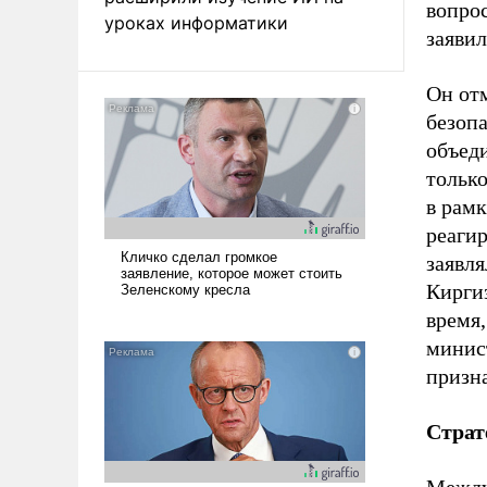
вопро
уроках информатики
заявил
Он от
безоп
объед
только
в рам
реаги
заявля
Киргиз
время,
минис
призна
Страт