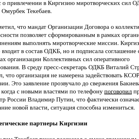
с о привлечении в Киргизию миротворческих сил О
 Омурбек Текебаев.
метил, что мандат Организации Договора о коллект
асности позволяет сформированным в рамках орган
инениям выполнять миротворческие миссии. Киргиз
 входит в состав ОДКБ, но и подписала соглашение 
ках организации Коллективных сил оперативного
рования. В среду пресс-секретарь ОДКБ Виталий Ст
л, что организация не намерена задействовать КСОР
ии. Это заявление прозвучало до свержения Бакиева
 когда с новыми властями по телефону
поговорил
пр
тр России Владимир Путин, что фактически означа
ние новой власти, ситуация способна измениться.
егические партнеры Киргизии