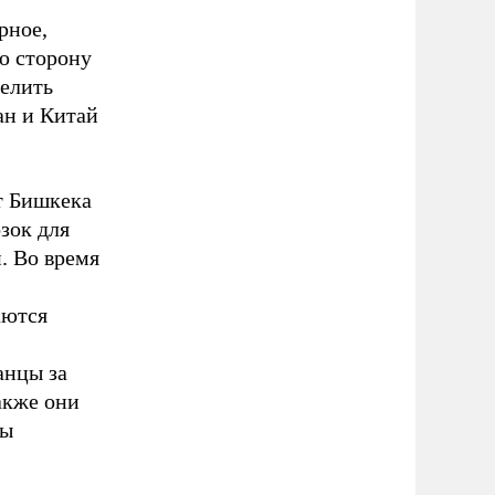
рное,
ю сторону
делить
тан и Китай
т Бишкека
зок для
. Во время
аются
анцы за
акже они
ры