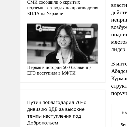
СМИ сообщили о скрытых
власт
подземных заводах по производству
дейст
БПЛА на Украине
неприк
возбу
подпис
местон
лидер 
В инт
Первая в истории 500-балльница
Абадс
ЕГЭ поступила в МФТИ
Курма
структ
поруч
Путин поблагодарил 76-ю
дивизию ВДВ за высокие
НА
темпы наступления под
Добропольем
Би