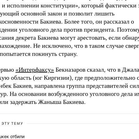
и и исполнении конституции», который фактически
вующий основной закон и позволит лишить
основенности Бакиева. Более того, он рассказал о
ждении уголовного дела против президента. Поэтом
ания декрета Бакиева могут арестовать, если обнар
ахождение. Не исключено, что в таком случае свер
попытается покинуть страну.
ервью
«Интерфаксу»
Бекназаров сказал, что в Джала
кую область (юг Киргизии), где предположительно 
нбек Бакиев, направлена группа представителей си
ур. На основании возбужденного уголовного дела и
или задержать Жаныша Бакиева.
 ЭТУ ТЕМУ
шкек отбили