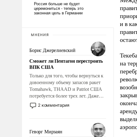
Между
прави
приор
и в ка
правит
МНЕНИЯ
остаю
Борис Джерелиевский
Текеб
Сможет ли Пентагон перестроить
на те
ВПК США
перебр
Только для того, чтобы вернуться к
револю
довоенному объему запасов ракет
возобн
Tomahawk, THAAD и Patriot США
закрыв
потребуется более трех лет. Даже
оконч
небольшая война с Ираном
2 комментария
опустошила американские
аренду
арсеналы. Сложившаяся ситуация
выдел
означает многолетний период
аэропо
уязвимости США, например, перед
Геворг Мирзаян
Китаем.