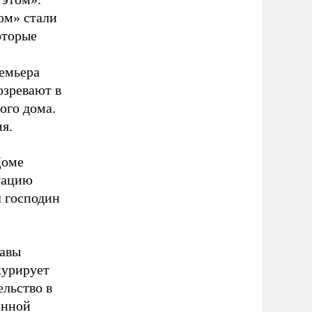
ом» стали
оторые
емьера
озревают в
ого дома.
я.
Доме
туацию
л господин
лавы
курирует
ельство в
енной