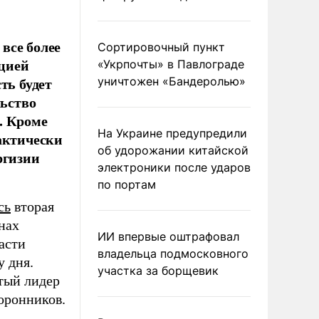
все более
Сортировочный пункт
ацией
«Укрпочты» в Павлограде
ть будет
уничтожен «Бандеролью»
льство
. Кроме
На Украине предупредили
актически
об удорожании китайской
ргизии
электроники после ударов
по портам
сь
вторая
нах
ИИ впервые оштрафовал
асти
владельца подмосковного
у дня.
участка за борщевик
тый лидер
торонников.