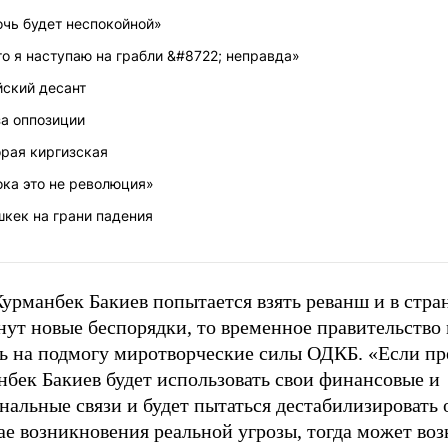
очь будет неспокойной»
о я наступаю на грабли &#8722; неправда»
йский десант
за оппозиции
орая киргизская
ока это не революция»
кек на грани падения
урманбек Бакиев попытается взять реванш и в стран
нут новые беспорядки, то временное правительство
ть на подмогу миротворческие силы ОДКБ. «Если пр
нбек Бакиев будет использовать свои финансовые и
альные связи и будет пытаться дестабилизировать 
ае возникновения реальной угрозы, тогда может во