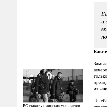
Ес
и 
вр
по
Бакие
Замгл
вечеро
тольк
прези
изъяви
Текеб
ЕС ставит украинских уклонистов
уголов