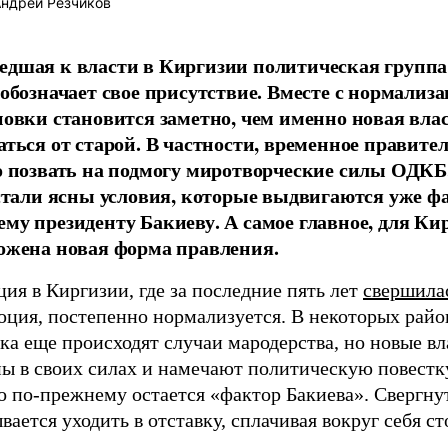
ндрей Резчиков
дшая к власти в Киргизии политическая группа 
 обозначает свое присутствие. Вместе с нормализ
новки становится заметно, чем именно новая влас
аться от старой. В частности, временное правите
о позвать на подмогу миротворческие силы ОДКБ
 стали ясны условия, которые выдвигаются уже ф
му президенту Бакиеву. А самое главное, для Ки
ожена новая форма правления.
ия в Киргизии, где за последние пять лет
свершила
юция, постепенно нормализуется. В некоторых райо
а еще происходят случаи мародерства, но новые вл
ны в своих силах и намечают политическую повестк
о по-прежнему остается «фактор Бакиева». Свергну
вается уходить в отставку, сплачивая вокруг себя с