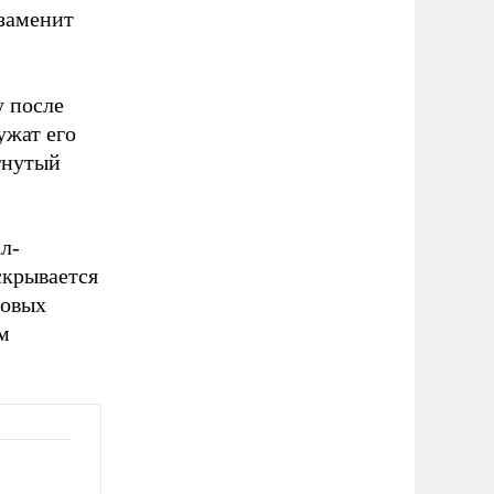
 заменит
у после
ужат его
гнутый
л-
скрывается
ловых
м