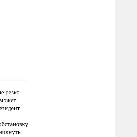
е резко
 может
езидент
обстановку
зникнуть