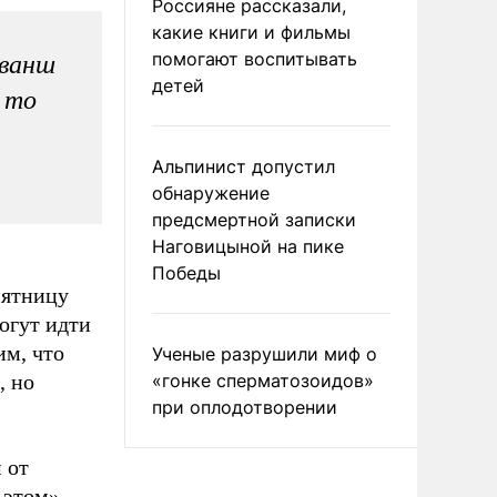
Россияне рассказали,
какие книги и фильмы
помогают воспитывать
еванш
детей
, то
Альпинист допустил
обнаружение
предсмертной записки
Наговицыной на пике
Победы
пятницу
огут идти
им, что
Ученые разрушили миф о
, но
«гонке сперматозоидов»
при оплодотворении
 от
 этом».