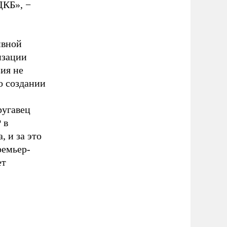
ДКБ», −
ивной
изации
ия не
о создании
ругавец
 в
, и за это
емьер-
ет