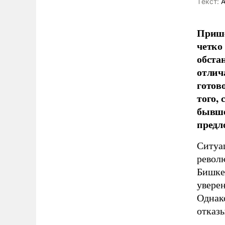
Tекст:
А
Прише
четко
обста
отлич
готов
того,
бывше
предл
Ситуац
револ
Бишкек
увере
Однак
отказы