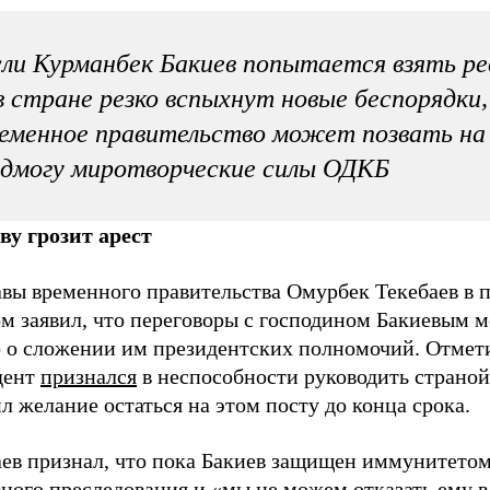
ли Курманбек Бакиев попытается взять р
в стране резко вспыхнут новые беспорядки
еменное правительство может позвать на
дмогу миротворческие силы ОДКБ
ву грозит арест
авы временного правительства Омурбек Текебаев в 
м заявил, что переговоры с господином Бакиевым м
о о сложении им президентских полномочий. Отмет
дент
признался
в неспособности руководить страной
л желание остаться на этом посту до конца срока.
аев признал, что пока Бакиев защищен иммунитетом
ного преследования и «мы не можем отказать ему в