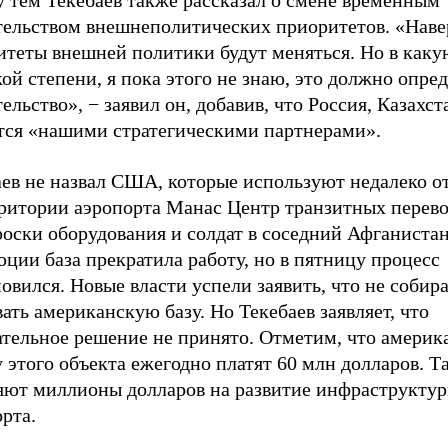
 тем Текебаев также рассказал о смене временным
тельством внешнеполитических приоритетов. «Наве
итеты внешней политики будут меняться. Но в каку
кой степени, я пока этого не знаю, это должно опре
ельство», − заявил он, добавив, что Россия, Казахс
тся «нашими стратегическими партнерами».
аев не назвал США, которые используют недалеко о
рритории аэропорта Манас Центр транзитных перево
оски оборудования и солдат в соседний Афганистан
ции база прекратила работу, но в пятницу процесс
овился. Новые власти успели заявить, что не собир
ать американскую базу. Но Текебаев заявляет, что
ательное решение не принято. Отметим, что америк
 этого объекта ежегодно платят 60 млн долларов. Т
яют миллионы долларов на развитие инфраструкту
рта.