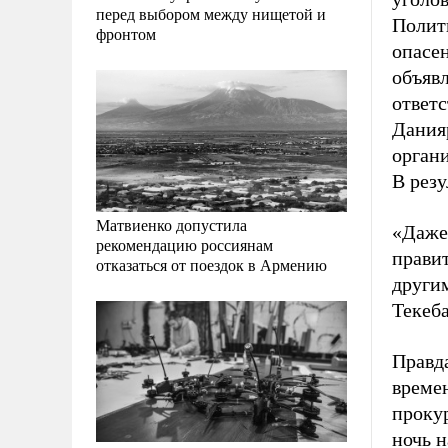
перед выбором между нищетой и
Полит
фронтом
опасен
объявл
ответ
Данияр
орган
В резу
Матвиенко допустила
«Даже 
рекомендацию россиянам
прави
отказаться от поездок в Армению
други
Текеба
Правд
време
прокур
ночь н