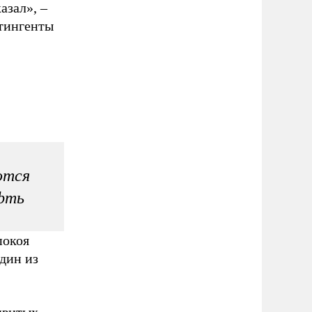
азал», –
нтингенты
ются
фть
покоя
дин из