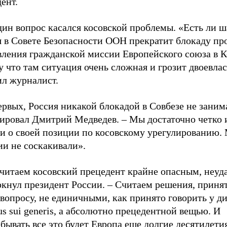
ент.
ин вопрос касался косовской проблемы. «Есть ли ш
я в Совете Безопасности ООН прекратит блокаду пр
вления гражданской миссии Европейского союза в К
 что там ситуация очень сложная и грозит двоевла
ил журналист.
рвых, Россия никакой блокадой в Совбезе не занима
гировал Дмитрий Медведев. – Мы достаточно четко 
и о своей позиции по косовскому урегулированию. 
ии не соскакивали».
читаем косовский прецедент крайне опасным, неуд
ркнул президент России. – Считаем решения, приня
вопросу, не единичными, как принято говорить у д
us sui generis, а абсолютно прецедентной вещью. И
бывать все это будет Европа еще долгие десятилети