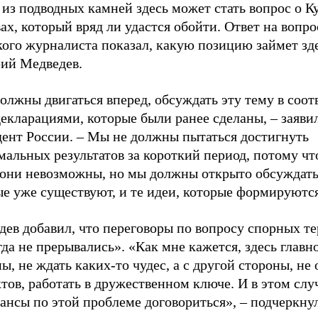
из подводных камней здесь может стать вопрос о К
ах, который вряд ли удастся обойти. Ответ на вопро
кого журналиста показал, какую позицию займет зд
ий Медведев.
лжны двигаться вперед, обсуждать эту тему в соот
екларациями, которые были ранее сделаны, – заяви
дент России. – Мы не должны пытаться достигнуть
альных результатов за короткий период, потому что
 они невозможны, но мы должны открыто обсуждать 
ые уже существуют, и те идеи, которые формируютс
дев добавил, что переговоры по вопросу спорных т
да не прерывались». «Как мне кажется, здесь главно
ы, не ждать каких-то чудес, а с другой стороны, не
тов, работать в дружественном ключе. И в этом случ
ансы по этой проблеме договориться», – подчеркну