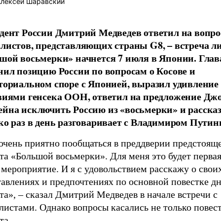
лексей Шаравский
дент России Дмитрий Медведев ответил на вопр
листов, представляющих страны G8, – встреча л
шой восьмерки» начнется 7 июля в Японии. Глав
нил позицию России по вопросам о Косове и
ториальном споре с Японией, выразил удивление
виями генсека ООН, ответил на предложение Дж
йна исключить Россию из «восьмерки» и рассказ
ко раз в день разговаривает с Владимиром Пути
очень приятно пообщаться в преддверии предстоящ
а «Большой восьмерки». Для меня это будет первая
 мероприятие. И я с удовольствием расскажу о свои
авлениях и предпочтениях по основной повестке дн
а», – сказал Дмитрий Медведев в начале встречи с
листами. Однако вопросы касались не только повес
та.