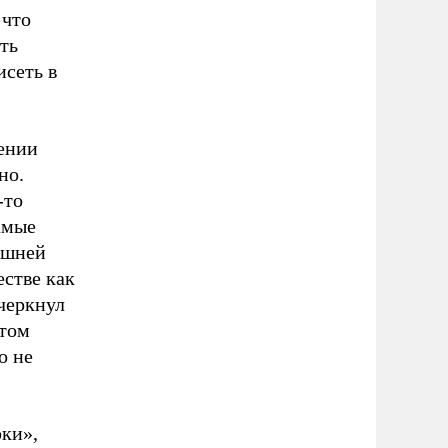
 что
ть
исеть в
ении
но.
-то
амые
ешней
естве как
черкнул
этом
о не
ки»,