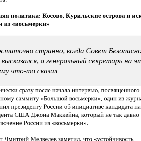
яя политика: Косово, Курильские острова и ис
и из «восьмерки»
статочно странно, когда Совет Безопасн
 высказался, а генеральный секретарь на э
му что-то сказал
ически сразу после начала интервью, посвященного
дному саммиту «Большой восьмерки», один из журн
нил президенту России об инициативе кандидата на
дента США Джона Маккейна, который не так давно
лючение России из «восьмерки».
ет Дмитрий Медведев заметил, что «устойчивость