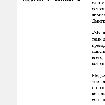
одним 
остров
японс
Дмитр
«Мы до
теми д
прези
максим
всего,
котор
Медве
«никог
сторон
контак
есть ш