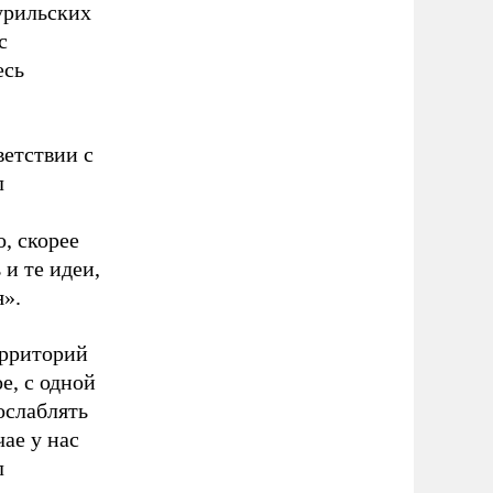
урильских
с
есь
ветствии с
л
, скорее
и те идеи,
я».
ерриторий
е, с одной
 ослаблять
ае у нас
л