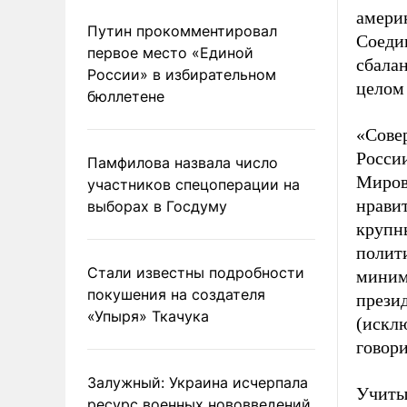
америк
Путин прокомментировал
Соеди
первое место «Единой
сбала
России» в избирательном
целом 
бюллетене
«Сове
России
Памфилова назвала число
Мирова
участников спецоперации на
нравит
выборах в Госдуму
крупн
полити
Стали известны подробности
миним
покушения на создателя
презид
«Упыря» Ткачука
(исклю
говори
Залужный: Украина исчерпала
Учиты
ресурс военных нововведений