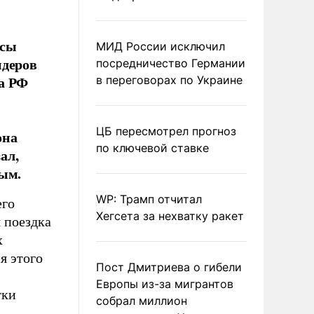
осы
МИД России исключил
идеров
посредничество Германии
а РФ
в переговорах по Украине
ЦБ пересмотрел прогноз
она
по ключевой ставке
ал,
ным.
WP: Трамп отчитал
его
Хегсета за нехватку ракет
 поездка
х
я этого
Пост Дмитриева о гибели
Европы из-за мигрантов
тки
собрал миллион