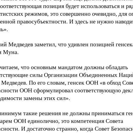
соответствующая позиция будет использоваться и р
тистских режимов, это совершенно очевидно, для о
енной правосубъектности. И здесь не нужно наводи
ь».
ий Медведев заметил, что удивлен позицией генсе
и Муна.
читаем, что основным мандатом должны обладать
етствующие силы Организации Объединенных Наций
 Медведев. По его словам, генсек ООН «в обход Сов
асности ООН сформулировал соответствующую дек
одимости замены этих сил».
минимум такие решения не должны приниматься ге
тарем ООН единолично, это компетенция Совета
сности. И достаточно странно, когда Совет Безопас