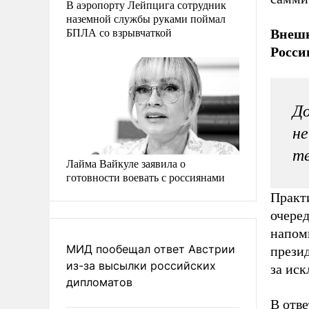
В аэропорту Лейпцига сотрудник
наземной службы руками поймал
БПЛА со взрывчаткой
Внешн
Росси
До
не
те
Лайма Вайкуле заявила о
готовности воевать с россиянами
Практ
очере
напом
МИД пообещал ответ Австрии
прези
из-за высылки российских
за иск
дипломатов
В отв