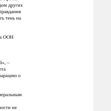
ядом других
правдания
ть тень на
ка ООН
», –
ета
ларацию о
неральным
ности не