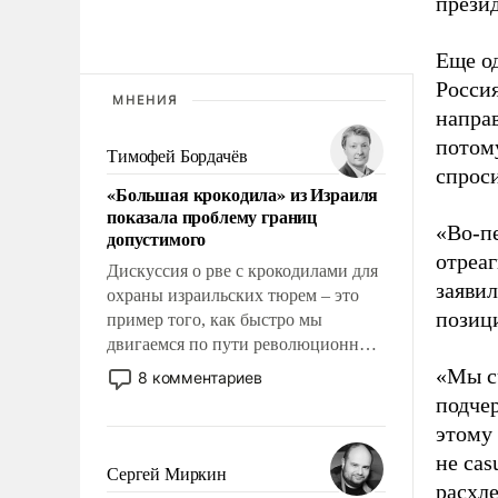
презид
Еще од
Росси
МНЕНИЯ
напра
потому
Тимофей Бордачёв
спрос
«Большая крокодила» из Израиля
показала проблему границ
«Во-пе
допустимого
отреа
Дискуссия о рве с крокодилами для
заявил
охраны израильских тюрем – это
позиц
пример того, как быстро мы
двигаемся по пути революционных
изменений. То, что несколько лет
«Мы с
8 комментариев
назад было образом для
подче
псевдонаучной фантастики, стало
этому 
всерьез обсуждаемой идеей.
не cas
Сергей Миркин
расхле