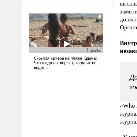
высказ
среде, потому что оно уже несет
негативные коннотации.
замети
должн
Орган
Внутр
незав
Да
го
«Who i
журнал
журнал