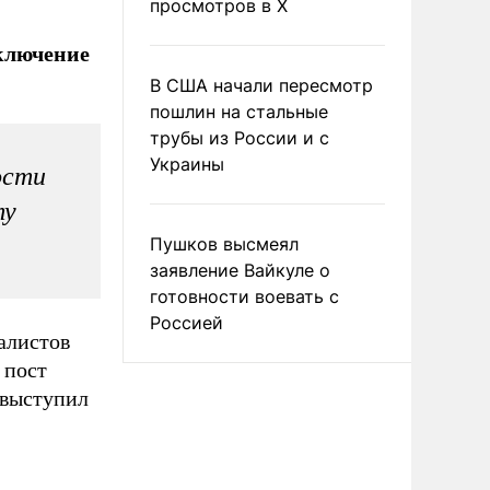
просмотров в X
ключение
В США начали пересмотр
пошлин на стальные
трубы из России и с
Украины
ости
ту
Пушков высмеял
заявление Вайкуле о
готовности воевать с
Россией
алистов
 пост
 выступил