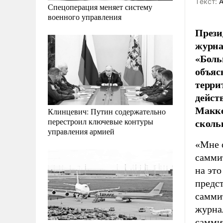
Tекст:
А
Спецоперация меняет систему
военного управления
Прези
журна
«Боль
объяс
терри
дейст
Макке
Клинцевич: Путин содержательно
сколь
перестроил ключевые контуры
управления армией
«Мне 
саммит
на это
предст
саммит
журна
самми