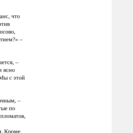
анс, что
отив
осово,
стием?» –
ется, –
и ясно
Мы с этой
ачным, –
тые по
ипломатов,
я. Кроме