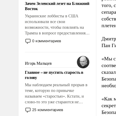
Зачем Зеленский лезет на Ближний
того, 
Восток
сепара
Украинские лоббисты в США
собств
использовали все свои
плетен
возможности, чтобы повлиять на
Трампа в вопросе предоставления
Дмитр
вооружений своим нанимателям.
0 комментариев
Вероятно, кому-то из тех, кто
Пан Г
консультирует Киев, пришла в
голову мысль: хорошо бы
«Мы с
продемонстрировать, что Украина
Игорь Мальцев
соотв
вступила в вооруженное
Главное – не пустить старость в
сказал
противостояние с Ираном.
голову
Безоп
Мы наблюдаем реальный прорыв в
необх
теме, которую по привычке
называем «старостью». Кстати, и
«Как 
слово-то это уже стараются не
секре
использовать – так же, как «бабка»,
25 комментариев
Безопа
«дед», – хотя бы в образованной