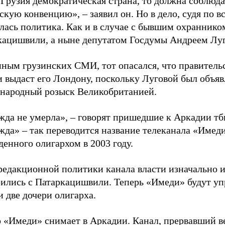
Грузия демократическая страна, то должна соблюда
кую конвенцию», – заявил он. Но в дело, судя по вс
лась политика. Как и в случае с бывшим охраннико
кацишвили, а ныне депутатом Госдумы Андреем Лу
нным грузинских СМИ, тот опасался, что правитель
 выдаст его Лондону, поскольку Луговой был объяв
народный розыск Великобританией.
жда не умерла», – говорят пришедшие к Аркадии т
да» – так переводится название телеканала «Имеди
енного олигархом в 2003 году.
 редакционной политики канала власти изначально 
рились с Патаркацишвили. Теперь «Имеди» будут уп
и две дочери олигарха.
о «Имеди» снимает в Аркадии. Канал, прервавший в