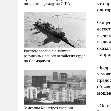
это пр
потеряли надежду на США
олигар
Общес
естест
выдерж
выдерж
сказа
Росатом сообщил о запуске
Гапри
регулярных рейсов китайских судов
по Севморпути
«Бадр
челов
предос
объяв
мошен
«Он в 
Замглавы Минстроя сравнил