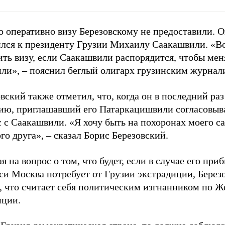
о оперативно визу Березовскому не предоставили. 
ился к президенту Грузии Михаилу Саакашвили. «
ть визу, если Саакашвили распорядится, чтобы мен
или», – пояснил беглый олигарх грузинским журнал
вский также отметил, что, когда он в последний ра
зию, приглашавший его Патаркацишвили согласовыв
 с Саакашвили. «Я хочу быть на похоронах моего с
го друга», – сказал Борис Березовский.
я на вопрос о том, что будет, если в случае его при
си Москва потребует от Грузии экстрадиции, Берез
, что считает себя политическим изгнанником по Ж
нции.