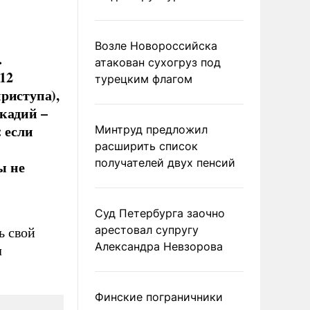
Возле Новороссийска
.
атакован сухогруз под
12
турецким флагом
риступа),
кадий –
 если
Минтруд предложил
расширить список
получателей двух пенсий
ы не
Суд Петербурга заочно
арестовал супругу
ь свой
Александра Невзорова
л
Финские пограничники