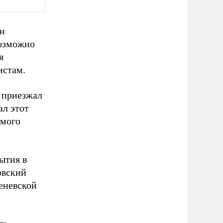
Он
Возможно
я
истам.
з приезжал
ал этот
амого
бытия в
овский
еневской