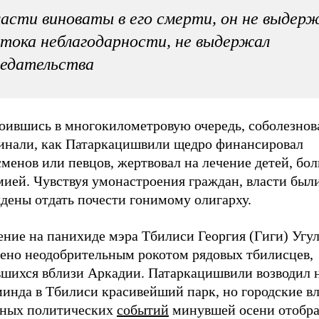
асти виноваты в его смерти, он не выдер
тока неблагодарности, не выдержал
едательства
оившись в многокилометровую очередь, соболезно
инали, как Патаркацишвили щедро финансировал
менов или певцов, жертвовал на лечение детей, бо
мией. Чувствуя умонастроения граждан, власти был
дены отдать почести гонимому олигарху.
ение на панихиде мэра Тбилиси Георгия (Гиги) Угу
чено неодобрительным рокотом рядовых тбилисцев,
вшихся вблизи Аркадии. Патаркацишвили возводил н
инда в Тбилиси красивейший парк, но городские вл
тных политических
событий
минувшей осени отобра