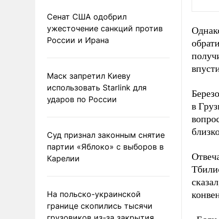
Сенат США одобрил
ужесточение санкций против
Однак
России и Ирана
обрат
получи
впуст
Маск запретил Киеву
использовать Starlink для
Березо
ударов по России
в Гру
вопрос
близко
Суд признал законным снятие
партии «Яблоко» с выборов в
Отвеча
Карелии
Тбили
сказал
На польско-украинской
конве
границе скопились тысячи
грузовиков из-за закрытия