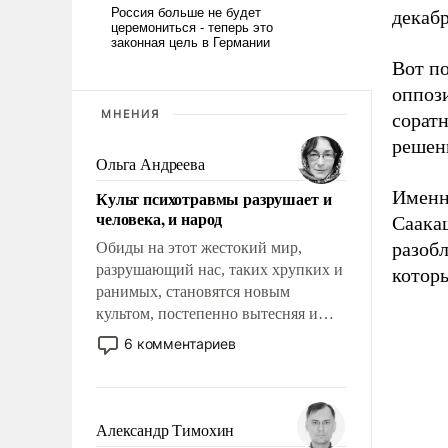
декабр
Вот п
оппоз
МНЕНИЯ
сорат
решени
Ольга Андреева
Именн
Культ психотравмы разрушает и
человека, и народ
Саака
разоб
Обиды на этот жестокий мир,
разрушающий нас, таких хрупких и
котор
ранимых, становятся новым
культом, постепенно вытесняя и
отменяя традиционное требование к
6 комментариев
человеку – быть мужественным и
твердым под ударами судьбы, брать
на себя ответственность, помогать
слабым, идти вперед и
Александр Тимохин
адаптироваться.