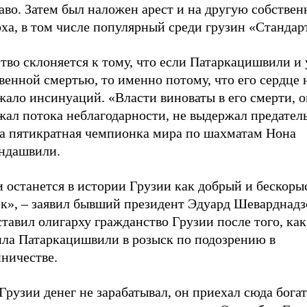
аво. Затем был наложен арест и на другую собствен
ха, в том числе популярный среди грузин «Стандар
тво склоняется к тому, что если Патаркацишвили и
венной смертью, то именно потому, что его сердце 
ало инсинуаций. «Власти виноваты в его смерти, о
ал потока неблагодарности, не выдержал предатель
ла пятикратная чемпионка мира по шахматам Нона
ндашвили.
и останется в истории Грузии как добрый и бескор
ек», – заявил бывший президент Эдуард Шеварднадз
тавил олигарху гражданство Грузии после того, как
ила Патаркацишвили в розыск по подозрению в
ничестве.
Грузии денег не зарабатывал, он приехал сюда бога