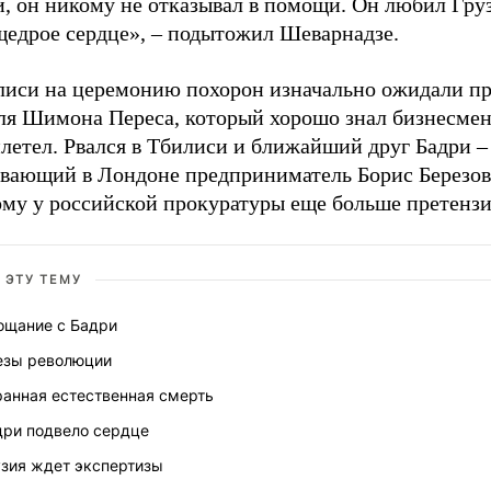
и, он никому не отказывал в помощи. Он любил Гру
щедрое сердце», – подытожил Шеварнадзе.
лиси на церемонию похорон изначально ожидали пр
ля Шимона Переса, который хорошо знал бизнесмена
летел. Рвался в Тбилиси и ближайший друг Бадри –
вающий в Лондоне предприниматель Борис Березов
ому у российской прокуратуры еще больше претензи
 ЭТУ ТЕМУ
ощание с Бадри
езы революции
ранная естественная смерть
дри подвело сердце
узия ждет экспертизы