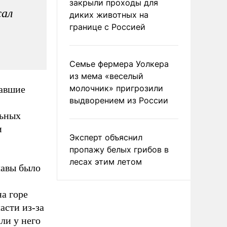
закрыли проходы для
жал
диких животных на
границе с Россией
Семье фермера Уолкера
из мема «веселый
молочник» пригрозили
вавшие
выдворением из России
льных
и
Эксперт объяснил
пропажу белых грибов в
лесах этим летом
лавы было
а горе
асти из-за
ли у него