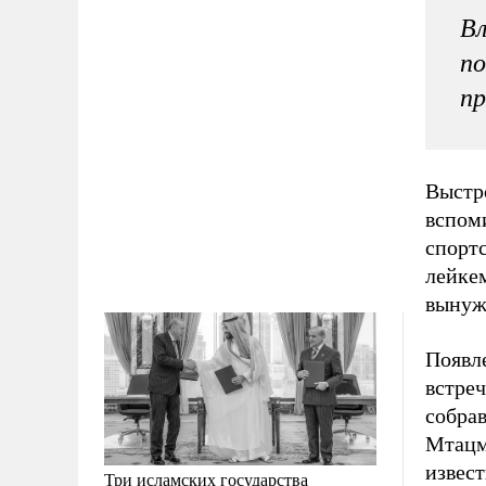
Вл
по
пр
Выстр
вспом
спортс
лейке
вынуж
Появл
встре
собра
Мтацм
извес
Три исламских государства