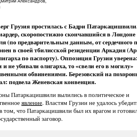
митрий Александров,
и
верг Грузия простилась с Бадри Патаркацишвили
ардер, скоропостижно скончавшийся в Лондоне 
ля (по предварительным данным, от сердечного п
онен в своей тбилисской резиденции Аркадия (Ар
лигарха по паспорту). Оппозиция Грузии уверена:
 и не убивали олигарха, то «свели его в могилу»
чвенными обвинениями. Березовский на похорон
ал: подвела Женевская конвенция.
оны Патаркацишвили вылились в политическое и
твенное
явление
. Властям Грузии не удалось убедит
в том, что Патаркацишвили был их врагом и готови
сударственный заговор.