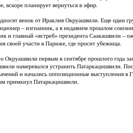
е, вскоре планирует вернуться в эфир.
односят венок от Ираклия Окруашвили. Еще один г
иционер – изгнанник, а в недавнем прошлом союзни
ник и главный «ястреб» президента Саакашвили – о
я своей участи в Париже, где просит убежища.
о Окруашвили первым в сентябре прошлого года зая
швили намеревался устранить Патаркацишвили. Пос
лачений и начались оппозиционные выступления в Г
ым примкнул Патаркацишвили.