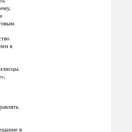
ть
ему,
м
говым.
ство
лен в
билисцы.
»,
и
равлять
ещание в