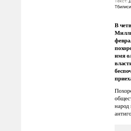
Tекст:
Д
Тбилис
В чет
Милли
февра
похор
имя о
власти
беспо
приех
Похор
общес
народ 
антиго