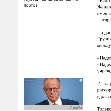
«Если 
портов
Женевс
вмеша
Патар
По да
Грузии
между
«Наде
«Надеж
учрежд
Из-за
рассо
вдова 
Тольк