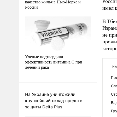
Росси
качество жилья в Нью-Йорке и
России
имел 
В Тби
Израи
не при
прожи
котор
Ученые подтвердили
эффективность витамина C при
лечении рака
НА
Пр
Сл
На Украине уничтожили
Ст
крупнейший склад средств
Ба
защиты Delta Plus
Гр