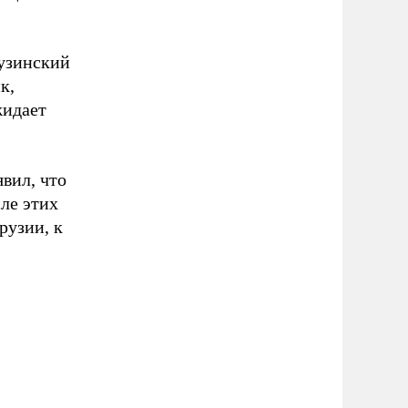
рузинский
к,
жидает
вил, что
ле этих
рузии, к