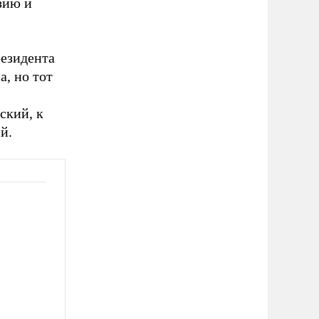
зию и
езидента
, но тот
ский, к
й.