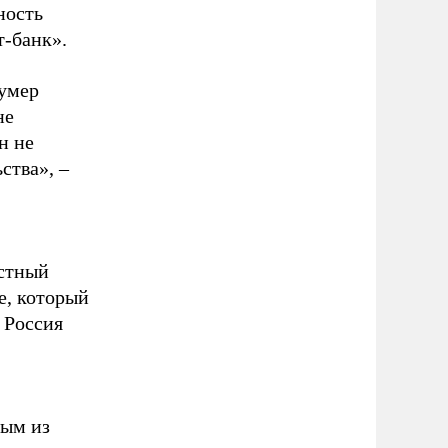
ность
т-банк».
 умер
не
н не
ства», –
ыстный
е, который
 Россия
тым из