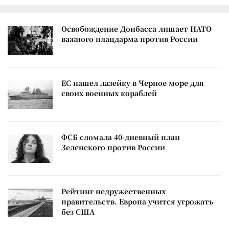
Освобождение Донбасса лишает НАТО
важного плацдарма против России
ЕС нашел лазейку в Черное море для
своих военных кораблей
ФСБ сломала 40-дневный план
Зеленского против России
Рейтинг недружественных
правительств. Европа учится угрожать
без США