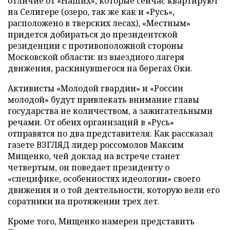
отличие от «Наших», которые сейчас квартируют
на Селигере (озеро, так же как и «Русь»,
расположено в тверских лесах), «Местным»
придется добираться до президентской
резиденции с противоположной стороны
Московской области: из выездного лагеря
движения, раскинувшегося на берегах Оки.
Активисты «Молодой гвардии» и «России
молодой» будут привлекать внимание главы
государства не количеством, а зажигательными
речами. От обеих организаций в «Русь»
отправятся по два представителя. Как рассказал
газете ВЗГЛЯД лидер россомолов Максим
Мищенко, чей доклад на встрече станет
четвертым, он поведает президенту о
«специфике, особенностях идеологии» своего
движения и о той деятельности, которую вели его
соратники на протяжении трех лет.
Кроме того, Мищенко намерен представить