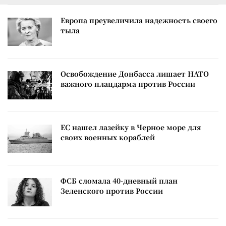
Европа преувеличила надежность своего
тыла
Освобождение Донбасса лишает НАТО
важного плацдарма против России
ЕС нашел лазейку в Черное море для
своих военных кораблей
ФСБ сломала 40-дневный план
Зеленского против России