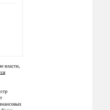
е власти,
тся
истр
т
инансовых