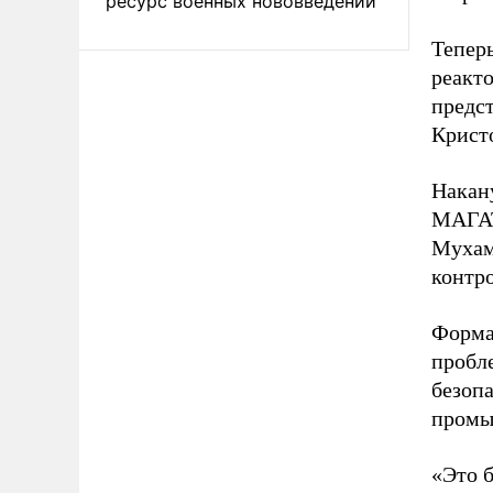
ресурс военных нововведений
Тепер
реакто
предс
Крист
Накан
МАГАТ
Мухамм
контр
Форма
пробл
безопа
промы
«Это б