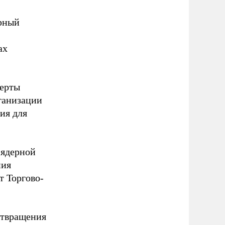
ерный
ах
перты
ганизации
ия для
 ядерной
ния
т Торгово-
дотвращения