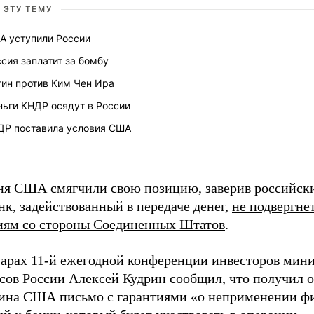
 ЭТУ ТЕМУ
А уступили России
сия заплатит за бомбу
тин против Ким Чен Ира
ньги КНДР осядут в России
ДР поставила условия США
ня США смягчили свою позицию, заверив российски
нк, задействованный в передаче денег,
не подвергне
иям со стороны Соединенных Штатов
.
уарах 11-й ежегодной конференции инвесторов мин
сов России Алексей Кудрин сообщил, что получил о
на США письмо с гарантиями «о неприменении ф