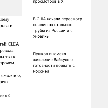
просмотров в X
йшему
В США начали пересмотр
пошлин на стальные
рова и
трубы из России и с
Украины
остей США
еревода
Пушков высмеял
ьства к
заявление Вайкуле о
прочем,
готовности воевать с
Россией
возможное,
рею.