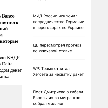
е Banco
МИД России исключил
ответного
посредничество Германии
рный
в переговорах по Украине
на
 которые
ЦБ пересмотрел прогноз
по ключевой ставке
овли КНДР
 Delta
WP: Трамп отчитал
одом денег
Хегсета за нехватку ракет
анка.
Пост Дмитриева о гибели
Европы из-за мигрантов
собрал миллион