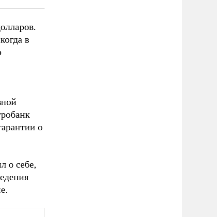
олларов.
когда в
о
вной
тробанк
гарантии о
л о себе,
ведения
е.