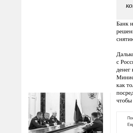
ко
Банк н
решен
сняти
Дальк
с Росс
денег
Минис
как т
посре
чтобы