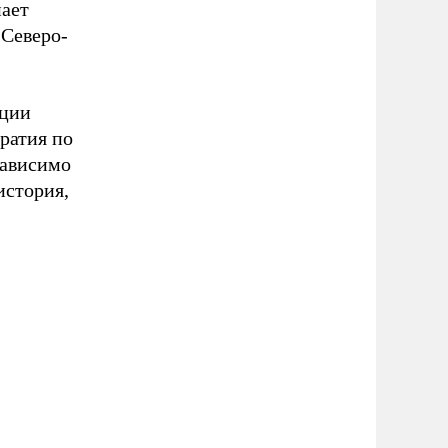
нает
 Северо-
иции
ратия по
зависимо
история,