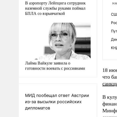
В аэропорту Лейпцига сотрудник
НА
наземной службы руками поймал
БПЛА со взрывчаткой
СШ
Рос
Пу
Де
КН
Лайма Вайкуле заявила о
готовности воевать с россиянами
18 ию
что ба
санкц
МИД пообещал ответ Австрии
В кул
из-за высылки российских
финан
дипломатов
Минфи