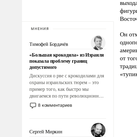
выход
фигур
Восто
МНЕНИЯ
Он от
однопо
Тимофей Бордачёв
амери
«Большая крокодила» из Израиля
от тог
показала проблему границ
традиц
допустимого
«тупик
Дискуссия о рве с крокодилами для
охраны израильских тюрем – это
пример того, как быстро мы
двигаемся по пути революционных
изменений. То, что несколько лет
8 комментариев
назад было образом для
псевдонаучной фантастики, стало
всерьез обсуждаемой идеей.
Сергей Миркин