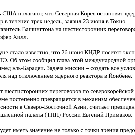
ь США полагают, что Северная Корея остановит яд
р в течение трех недель, заявил 23 июня в Токио
тавитель Вашингтона на шестисторонних переговор
офер Хилл.
уне стало известно, что 26 июня КНДР посетят экс
Э. Об этом сообщил глава этой международной ор
ед эль-Барадеи. Задача миссии – создать все услов
оля над отключением ядерного реактора в Йонбене.
т шестисторонних переговоров по северокорейской
еме постепенно превращается в механизм обеспече
сности в Северо-Восточной Азии, считает президен
шленной палаты (ТПП) России Евгений Примаков.
удет иметь значение не только с точки зрения пре