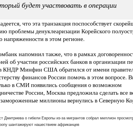
торый будет участвовать в операции
адеется, что эта транзакция поспособствует скоре
ию проблемы денуклеаризации Корейского полуост
ю напряженности в этом регионе.
омбанк напомнил также, что в рамках договоренн
ией об участии российских банков в организации п
 в КНДР Минфин США обратился от имени правител
терству финансов России помочь в этом вопросе. В
олько в СМИ появились сообщения о возможном
дничестве России, Москва предложила сделать все 
 замороженные миллионы вернулись в Северную Ко