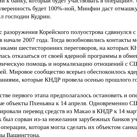
й к банку, который будет участвовать в операции». 
 уверенность будет 100%-ной, Минфин даст отмашку
л господин Кудрин.
с разоружения Корейского полуострова сдвинулся с
в начале 2007 года. Тогда возобновились контакты 
никами шестисторонних переговоров, на которых 
ась отказаться от своей ядерной программы в обме
мическую помощь и нормализацию отношений с С
ей. Мировое сообщество всерьез обеспокоилось яд
аниями, которые КНДР провела осенью прошлого го
стве первого этапа предполагалось остановить и оп
ые объекты Пхеньяна к 14 апреля. Одновременно 
ировали перевод средств из Макао в КНДР к 14 мар
 был сорван из-за нежелания зарубежных банков уч
 операции, которая могла сделать их объектом санк
ны Вашингтона.