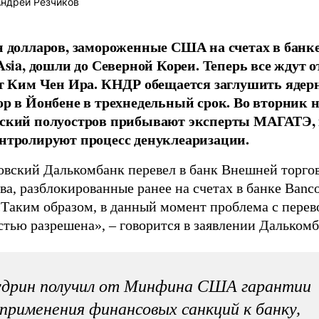
ндрей Резчиков
н долларов, замороженные США на счетах в банк
 Asia, дошли до Северной Кореи. Теперь все ждут 
от Ким Чен Ира. КНДР обещается заглушить яде
ор в Йонбене в трехнедельный срок. Во вторник 
ский полуостров прибывают эксперты МАГАТЭ,
нтролируют процесс денуклеаризации.
овский Далькомбанк перевел в банк Внешней торг
ва, разблокированные ранее на счетах в банке Banco
«Таким образом, в данный момент проблема с перев
тью разрешена», – говорится в заявлении Далькомб
удрин получил от Минфина США гарантии
применения финансовых санкций к банку,