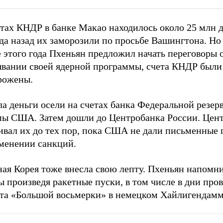
тах КНДР в банке Макао находилось около 25 млн д
да назад их заморозили по просьбе Вашингтона. Но 
 этого года Пхеньян предложил начать переговоры 
ывании своей ядерной программы, счета КНДР были
рожены.
а деньги осели на счетах банка Федеральной резер
мы США. Затем дошли до Центробанка России. Цен
ивал их до тех пор, пока США не дали письменные 
менении санкций.
ая Корея тоже внесла свою лепту. Пхеньян напомни
 произведя ракетные пуски, в том числе в дни про
та «Большой восьмерки» в немецком Хайлигендамм