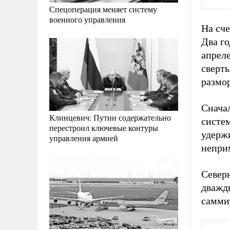
Спецоперация меняет систему
военного управления
На сче
Два го
апреле
сверт
размо
Сначал
Клинцевич: Путин содержательно
систе
перестроил ключевые контуры
удерж
управления армией
непри
Северн
дважды
самми