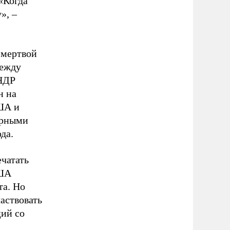
«Когда
», –
 мертвой
между
КНДР
н на
ША и
ерными
да.
ечатать
США
та. Но
аствовать
ций со