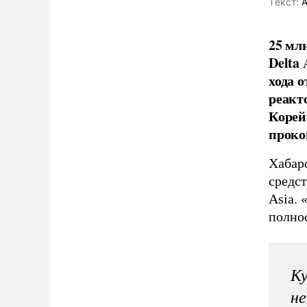
Tекст:
А
25 мл
Delta
хода 
реакт
Корей
проко
Хабар
средст
Asia. 
полнос
К
не