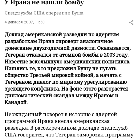
У Ирана не нашли бомбу
Спецслужбы США опередили Буша
4 декабря 2007, 11:50
Доклад американской разведки по ядерным
разработкам Ирана опроверг аналогичное
донесение двухгодичной давности. Оказывается,
Тегеран отказался от атомной бомбы в 2003 году.
Известие всколыхнуло американских политиков.
Нашлись те, кто предложил Бушу не пугать
общество Третьей мировой войной, а начать с
Тегераном диалог по мирному урегулированию
зреющего конфликта. На фоне этого разгорается
дипломатический скандал между Ираном и
Канадой.
Неожиданный поворот в историю с ядерной
программой Ирана внесла американская
разведка. В рассекреченном докладе спецслужб
США говорится, что Тегеран заморозил программу