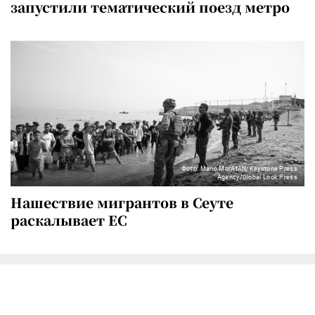
запустили тематический поезд метро
Фото: Mario MorAfAN/Keystone Press
Agency/Global Look Press
Нашествие мигрантов в Сеуте
раскалывает ЕС