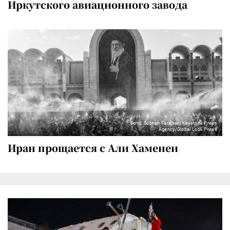
Иркутского авиационного завода
Фото: Sobhan Farajvan/Keystone Press
Agency/Global Look Press
Иран прощается с Али Хаменеи