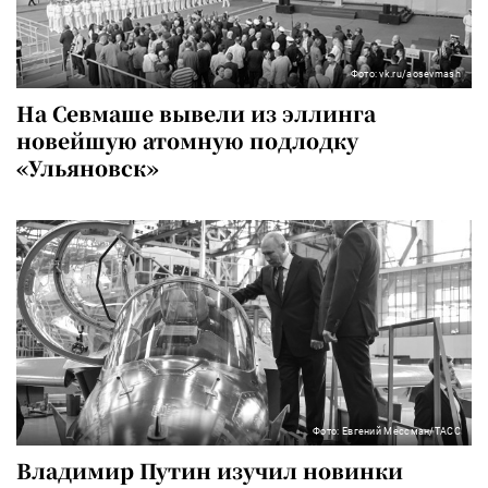
Фото: vk.ru/aosevmash
На Севмаше вывели из эллинга
новейшую атомную подлодку
«Ульяновск»
Фото: Евгений Мессман/ТАСС
Владимир Путин изучил новинки