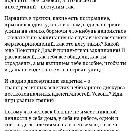
подарить тебе самокат, а что касается
диссертаций – поступим так.
Нарядись в тряпки, какие есть пострашнее,
прыгай в лодочку, плыви к нам, садись посреди
улицы на землю, бормочи что-нибудь непонятное
– желательно заклинания на случай человеческих
жертвоприношений, как это нету таких? Какой
еще Шекспир? Давай придумывай заклинания! И
рассказывай, как тебя все обидели, как ты
страдаешь, а мы выпишем тебе пособие, чтобы ты
и дальше сидел на земле посреди улицы.
И заодно диссертацию защитим – о
трансгрессивных аспектах небинарного дискурса
постколониальных идентичностей. Усвоил? Иди
ищи рваные тряпки!
Потому что человек больше не имеет никакой
ценности у себя дома, у себя на работе, одной и
той же десятилетиями, на своей земле, в своей
стране, среди всего стабильного, регулярного и