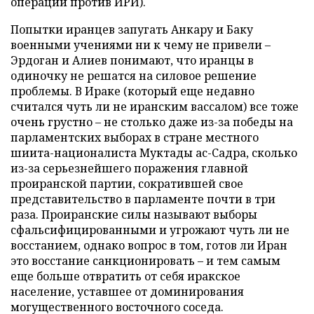
операций против ИРИ).
Попытки иранцев запугать Анкару и Баку
военными учениями ни к чему не привели –
Эрдоган и Алиев понимают, что иранцы в
одиночку не решатся на силовое решение
проблемы. В Ираке (который еще недавно
считался чуть ли не иранским вассалом) все тоже
очень грустно – не столько даже из-за победы на
парламентских выборах в стране местного
шиита-националиста Муктады ас-Садра, сколько
из-за серьезнейшего поражения главной
проиранской партии, сократившей свое
представительство в парламенте почти в три
раза. Проиранские силы называют выборы
сфальсифицированными и угрожают чуть ли не
восстанием, однако вопрос в том, готов ли Иран
это восстание санкционировать – и тем самым
еще больше отвратить от себя иракское
население, уставшее от доминирования
могущественного восточного соседа.