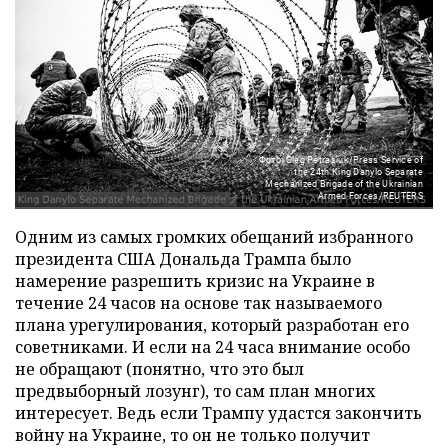
Фото: Oleg Petrasiuk/Press Service of
the 24th King Danylo Separate
Mechanized Brigade of the Ukrainian
Armed Forces/REUTERS
Одним из самых громких обещаний избранного
президента США Дональда Трампа было
намерение разрешить кризис на Украине в
течение 24 часов на основе так называемого
плана урегулирования, который разработан его
советниками. И если на 24 часа внимание особо
не обращают (понятно, что это был
предвыборный лозунг), то сам план многих
интересует. Ведь если Трампу удастся закончить
войну на Украине, то он не только получит