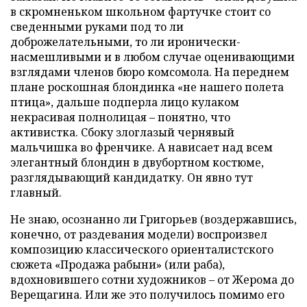
в скромненьком школьном фартучке стоит со
сведенными руками под то ли
доброжелательными, то ли иронически-
насмешливыми и в любом случае оценивающими
взглядами членов бюро комсомола. На переднем
плане роскошная блондинка «не нашего полета
птица», дальше подперла лицо кулаком
некрасивая полнолицая – понятно, что
активистка. Сбоку злоглазый чернявый
мальчишка во френчике. А нависает над всем
элегантный блондин в двубортном костюме,
разглядывающий кандидатку. Он явно тут
главный.
Не знаю, осознанно ли Григорьев (воздержавшись,
конечно, от раздевания модели) воспроизвел
композицию классического ориенталистского
сюжета «Продажа рабыни» (или раба),
вдохновившего сотни художников – от Жерома до
Верещагина. Или же это получилось помимо его