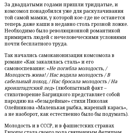
За двадцатыми годами пришли тридцатые, и
комсомол понадобился уже для раскулачивания
той самой мамки, у которой кое-где не останется
теперь даже каши в недавно столь грозной ложке.
Необходимо было революционной романтикой
примирять людей с нечеловеческими условиями
почти бесплатного труда.
Так начались самоканонизация комсомола в
романе «Как закалялась сталь» и его
самовоспевание: «
Не погибла молодость, /
Молодость жива! / Нас водила молодость / В
сабельный поход, / Нас бросала молодость / На
кронштадтский лед
» (любопытный факт –
стихотворение Багрицкого представляет собой
пародию на «безыдейные» стихи Николая
Олейникова «Маленькая рыбка, жареный карась»,
а не наоборот, как естественно было бы подумать).
Молодость и в СССР, и в фашистских странах
Европы стала своего рода священным фетишем,