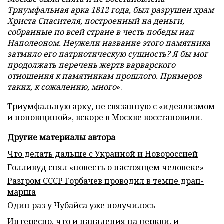
Триумфальная арка 1812 года, был разрушен храм
Христа Спасителя, построенный на деньги,
собранные по всей стране в честь победы над
Наполеоном. Неужели название этого памятника
затмило его патриотическую сущность? Я бы мог
продолжать перечень жертв варварского
отношения к памятникам прошлого. Примеров
таких, к сожалению, много
».
Триумфальную арку, не связанную с «идеализмом
и поповщиной», вскоре в Москве восстановили.
Другие материалы автора
Что делать дальше с Украиной и Новороссией
Голливуд снял «повесть о настоящем человеке»
Разгром СССР Горбачев проводил в темпе драп-
марша
Один раз у Чубайса уже получилось
Интересно, что и нападения на церкви, и