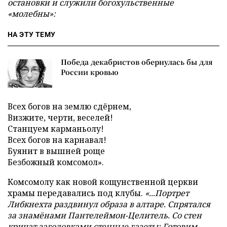
остановки и служили богохульственные
«молебны»:
НА ЭТУ ТЕМУ
Победа декабристов обернулась бы для
России кровью
Всех богов на землю сдёрнем,
Визжите, черти, веселей!
Станцуем карманьолу!
Всех богов на карнавал!
Буянит в вышней роще
Безбожный комсомол».
Комсомолу как новой кощунственной церкви
храмы передавались под клубы.
«...Портрет
Либкнехта раздвинул образа в алтаре. Спрятался
за знамёнами Пантелеймон-Целитель. Со стен
кричат заголовками стенные газеты: Готовим