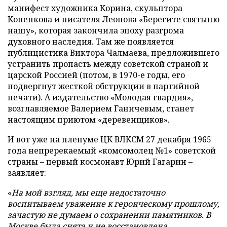
манифест художника Корина, скульптора
Коненкова и писателя Леонова «Берегите святыню
нашу», которая закончила эпоху разгрома
духовного наследия. Там же появляется
публицистика Виктора Чалмаева, предложившего
устранить пропасть между советской страной и
царской Россией (потом, в 1970-е годы, его
подвергнут жесткой обструкции в партийной
печати). А издательство «Молодая гвардия»,
возглавляемое Валерием Ганичевым, станет
настоящим приютом «деревенщиков».
И вот уже на пленуме ЦК ВЛКСМ 27 декабря 1965
года непререкаемый «комсомолец №1» советской
страны – первый космонавт Юрий Гагарин –
заявляет:
«
На мой взгляд, мы еще недостаточно
воспитываем уважение к героическому прошлому,
зачастую не думаем о сохранении памятников. В
Москве была снята и не восстановлена