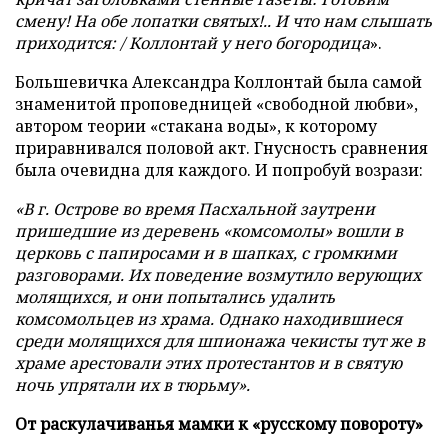
смену! На обе лопатки святых!.. И что нам слышать
приходится: / Коллонтай у него богородица
».
Большевичка Александра Коллонтай была самой
знаменитой проповедницей «свободной любви»,
автором теории «стакана воды», к которому
приравнивался половой акт. Гнусность сравнения
была очевидна для каждого. И попробуй возрази:
«В г. Острове во время Пасхальной заутрени
пришедшие из деревень «комсомолы» вошли в
церковь с папиросами и в шапках, с громкими
разговорами. Их поведение возмутило верующих
молящихся, и они попытались удалить
комсомольцев из храма. Однако находившиеся
среди молящихся для шпионажа чекисты тут же в
храме арестовали этих протестантов и в святую
ночь упрятали их в тюрьму».
От раскулачиванья мамки к «русскому повороту»