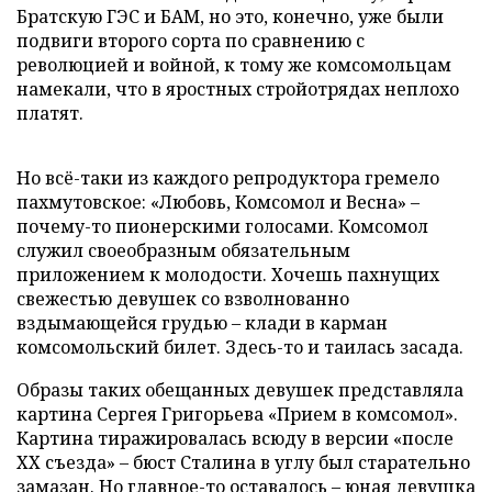
Братскую ГЭС и БАМ, но это, конечно, уже были
подвиги второго сорта по сравнению с
революцией и войной, к тому же комсомольцам
намекали, что в яростных стройотрядах неплохо
платят.
Но всё-таки из каждого репродуктора гремело
пахмутовское: «Любовь, Комсомол и Весна» –
почему-то пионерскими голосами. Комсомол
служил своеобразным обязательным
приложением к молодости. Хочешь пахнущих
свежестью девушек со взволнованно
вздымающейся грудью – клади в карман
комсомольский билет. Здесь-то и таилась засада.
Образы таких обещанных девушек представляла
картина Сергея Григорьева «Прием в комсомол».
Картина тиражировалась всюду в версии «после
ХХ съезда» – бюст Сталина в углу был старательно
замазан. Но главное-то оставалось – юная девушка