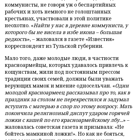
коммунисты, не говоря уж о беспартийных
рабочих и хоть немного не голоштанных
крестьянах, участвовали в этой политике
неохотно. «
Найти у нас в деревне коммуниста, у
которого бы не висела в избе икона
– большая
редкость
», – жаловался в газете «Известия»
корреспондент из Тульской губернии.
Мало того, даже молодые люди, в частности
красноармейцы, которых удавалось привлечь к
кощунствам, жили под постоянным прессом
традиции своих семей, должны были уважать
верующих мамок и мнение односельчан. «
Один
молодой красноармеец рассказывал про то, как в
праздник за столом не перекрестился и задумал
вступить с матерью в спор по этому вопросу. Мать
покончила религиозный диспут ударом горячей
ложки с кашей по его красноармейскому лбу...
» –
жаловалась советская газета и призывала: «Не
бойтесь мамкиной ложки!». Но как не бояться,