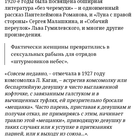
1920-е годы была посвящена обширная
литература «без черемухи» – и одноименный
рассказ Пантелеймона Романова, и «Луна с правой
стороны» Сергея Малашкина, и «Собачий
переулок» Льва Гумилевского, и многие другие
произведения.
Фактически женщины превратились в
сексуальных рабынь для отрядов
«штурмовиков небес».
«
Совсем недавно
, – отмечала в 1927 году
комсомолка Л. Каган, –
встретив комсомолку или
беспартийную девушку в чисто выглаженной
кофточке, с завязанным галстуком и в
вычищенных туфлях, ей презрительно бросали
«мещанка
»
. Часто парень, приставая к девушкам и
получая отказ, не примиряясь с этим, начинает
травлю этой
«мещанки
»
, приводящую девушку в
таких случаях или к уступке в притязаниях
парней, или к выходу из союза...».