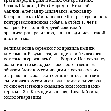
враги народа: Ефим Цетлин, Оскар Рывкин,
Лазарь Шацкин, Пётр Смородин, Николай
Чаплин, Александр Мильчаков, Александр
Косарев. Только Мильчаков не был расстрелян как
контрреволюционная собака, а отбыл 13 лет в
лагерях. Ни в одной другой советской
организации враги народа не гнездились с такой
плотностью.
Великая Война серьезно подправила имидж
комсомола. Разумеется, молодежь и без всякого
комсомола сражалась бы за Родину. Но поскольку
большинство молодых героев естественным
образом были комсомольцами, поскольку в их
отправке на фронт или организации действий в
тылу врага комсомол сыграл значительную роль,
то они естественно оказались комсомольцами-
героями. Зоя Космодемьянская, Лиза Чайкина,
молодогвардейцы...