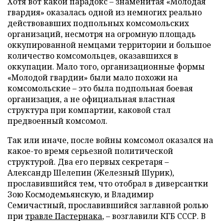
Хотя вот какой парадокс – знаменитая «Молодая
гвардия» оказалась одной из немногих реально
действовавших подпольных комсомольских
организаций, несмотря на огромную площадь
оккупированной немцами территории и большое
количество комсомольцев, оказавшихся в
оккупации. Мало того, организационные формы
«Молодой гвардии» были мало похожи на
комсомольские – это была подпольная боевая
организация, а не официальная властная
структура при компартии, каковой стал
предвоенный комсомол.
Так или иначе, после войны комсомол оказался на
какое-то время серьезной политической
структурой. Два его первых секретаря –
Александр Шелепин (Железный Шурик),
прославившийся тем, что отобрал в диверсантки
Зою Космодемьянскую, и Владимир
Семичастный, прославившийся заглавной ролью
при
травле Пастернака
, – возглавили КГБ СССР. В