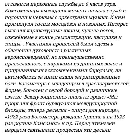
отложили церковные службы до 6 часов утра.
Комсомольцы выжидали момент начала служб и
подошли к церквам с оркестрами музыки. К ним
примкнули толпы молодёжи и пожилых. Интерес
вызвали карикатурные иконы, чучела богов,
сожжённые в конце демонстрации, частушки и
танцы... Участники процессий были одеты в
облачения духовенства различных
вероисповеданий, но преимущественно
православного, с париками из длинных волос и
приделанными всклокоченными бородами, на
автомобилях за ними ехали загримированные
боги. Богоматерь с младенцем в красноармейской
форме, Бог-отец с седой бородой и различные
святые. Всюду виднелись плакаты вроде: «Мы
прорвали фронт буржуазной международной
блокады, теперь религия – опиум для народа»,
«1922 раза Богоматерь рождала Христа, а на 1923
раз родила Комсомол» и пр. Перед чтимыми
народом святынями процессии эти делали