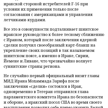
иракской стороной истребителей F-16 при
условии их применения только после
согласования с американцами и управления
летчиками-курдами.
Все это в совокупности подталкивает шиитское
иракское руководство к более тесному сближению
с Ираном, который после заключения ядерной
сделки получил своеобразный карт-бланш на
укрепление своих позиций в так называемом
шиитском поясе, а именно в Ираке, Сирии,
Йемене и Ливане, что чрезвычайно волнует
суннитские страны региона.
Не случайно первый официальный визит главы
МИД Ирана Мохаммада Зарифа после
заключения «сделки» состоялся в Ирак,
одновременно в Тегеран отправился глава
парламентского комитета Ирака по безопасности
и обороне, а иракский посол США во время своего
выступления позволил себе прямо укорить Белый