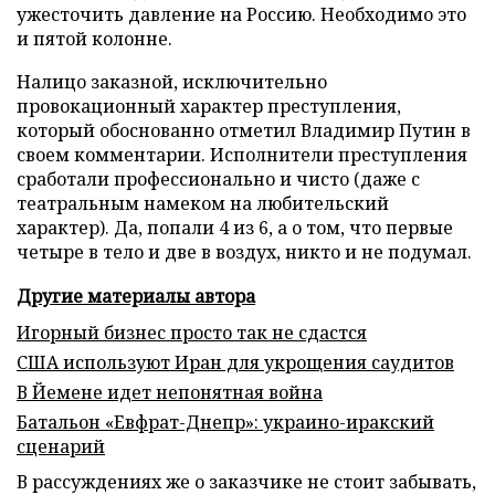
ужесточить давление на Россию. Необходимо это
и пятой колонне.
Налицо заказной, исключительно
провокационный характер преступления,
который обоснованно отметил Владимир Путин в
своем комментарии. Исполнители преступления
сработали профессионально и чисто (даже с
театральным намеком на любительский
характер). Да, попали 4 из 6, а о том, что первые
четыре в тело и две в воздух, никто и не подумал.
Другие материалы автора
Игорный бизнес просто так не сдастся
США используют Иран для укрощения саудитов
В Йемене идет непонятная война
Батальон «Евфрат-Днепр»: украино-иракский
сценарий
В рассуждениях же о заказчике не стоит забывать,