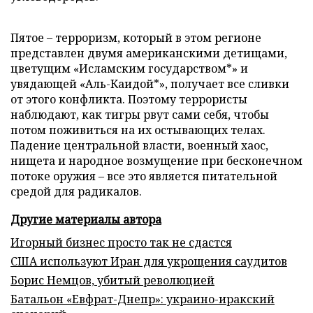
Пятое – терроризм, который в этом регионе
представлен двумя американскими детищами,
цветущим «Исламским государством*» и
увядающей «Аль-Каидой*», получает все сливки
от этого конфликта. Поэтому террористы
наблюдают, как тигры рвут сами себя, чтобы
потом поживиться на их остывающих телах.
Падение центральной власти, военный хаос,
нищета и народное возмущение при бесконечном
потоке оружия – все это является питательной
средой для радикалов.
Другие материалы автора
Игорный бизнес просто так не сдастся
США используют Иран для укрощения саудитов
Борис Немцов, убитый революцией
Батальон «Евфрат-Днепр»: украино-иракский