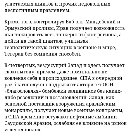
угнетаемых шиитов и прочих недовольных
деспотичным правлением.
Кроме того, контролируя Баб-эль-Мандебский и
Ормузский проливы, Иран получает возможность
шантажировать весь танкерный флот региона, а
пойти на такой шантаж, учитывая
геополитическую ситуацию в регионе и мире,
Тегеран без сомнения способен.
В-четвертых, вездесущий Запад и здесь получает
свою выгоду, причем даже номинально не
вовлекая себя в происходящее. США в очередной
раз благополучно подрывают авторитет ООН,
«благословляя» бомбежки заливников без каких-
либо резолюций и постановлений. Запад, как
основной поставщик вооружения аравийским
монархиям, получает новые военные контракты,
а США временно остужают нефтяные амбиции
Саудовской Аравии, ослабляя ее влияние на рынок
углеводородов.