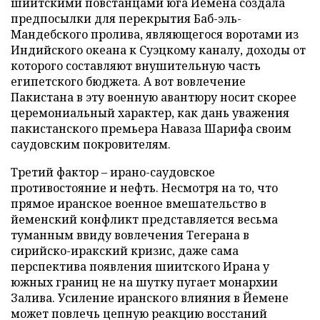
шиитскими повстанцами юга Йемена создала
предпосылки для перекрытия Баб-эль-
Мандебского пролива, являющегося воротами из
Индийского океана к Суэцкому каналу, доходы от
которого составляют внушительную часть
египетского бюджета. А вот вовлечение
Пакистана в эту военную авантюру носит скорее
церемониальный характер, как дань уважения
пакистанского премьера Наваза Шарифа своим
саудовским покровителям.
Третий фактор – ирано-саудовское
противостояние и нефть. Несмотря на то, что
прямое иранское военное вмешательство в
йеменский конфликт представляется весьма
туманным ввиду вовлечения Тегерана в
сирийско-иракский кризис, даже сама
перспектива появления шиитского Ирана у
южных границ не на шутку пугает монархии
Залива. Усиление иранского влияния в Йемене
может повлечь цепную реакцию восстаний