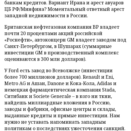
банкам кредитов. Вариант Ирана и арест авуаров
ЦБ РФ/Минфина? Моментальный ответный арест
западной недвижимости в России.
Британская нефтегазовая компания BP владеет
почти 20 процентами акций российской
«Роснефти», автоконцерн GM владеет заводом под
Санкт-Петербургом, в Шушарах (суммарные
инвестиции GM в производственный комплекс
оцениваются в 300 млн долларов).
У Ford есть завод во Всеволжске (инвестиции
более 700 миллионов долларов). Renault и Eni,
Metro AG и Ашан, Danone и Кока-Кола, Adidas и
немецкая фармацевтическая компания Stada,
Ситибанк и Societe Generale – в кого ни ткни,
найдешь миллиардные вложения в Россию,
заводы и фабрики, офисные центры и склады,
выданные кредиты и прямые инвестиции. Нам
нужно не уставать напоминать западным
политикам о последствиях ужесточения санкций.