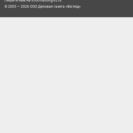
Пишите нам на
information@vz.ru
© 2005 — 2026 ООО Деловая газета «Взгляд»