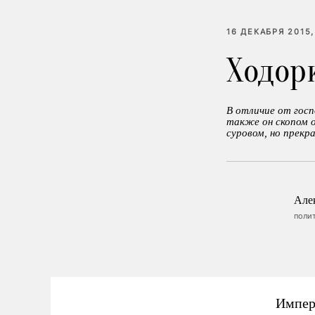
16 ДЕКАБРЯ 2015,
Ходор
В отличие от госпо
также он скопом о
суровом, но прекра
Але
поли
Импер