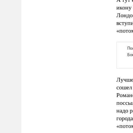
икону
Лондо
вступ
«потом
Лучше 
сошел 
Роман
поссыл
надо р
города
«потом