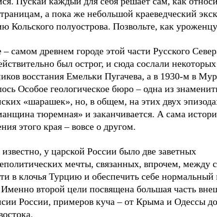
ся. Пускай каждый для себя решает сам, как относи
траницам, а пока же небольшой краеведческий экск
ю Кольского полуострова. Позвольте, как уроженцу 
 – самом древнем городе этой части Русского Север
ействительно был острог, и сюда сослали некоторых
иков восстания Емельки Пугачева, а в 1930-м в Му
лось Особое геологическое бюро – одна из знамени
ских «шарашек», но, в общем, на этих двух эпизода
анщина тюремная» и заканчивается. А сама истори
ния этого края – вовсе о другом.
 известно, у царской России было две заветных
еполитических мечты, связанных, впрочем, между с
ти в клочья Турцию и обеспечить себе нормальный 
 Именно второй цели посвящена большая часть вне
нсии России, примеров куча – от Крыма и Одессы д
востока.