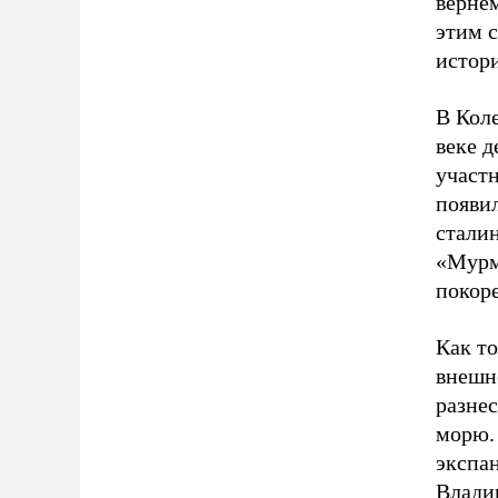
вернем
этим с
истори
В Коле
веке д
участн
появи
сталин
«Мурм
покоре
Как то
внешн
разнес
морю.
экспа
Влади