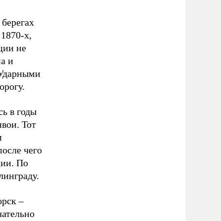
 берегах
1870-х,
ции не
а и
 Ударными
орогу.
ь в годы
вои. Тот
м
после чего
ции. По
линграду.
орск –
чательно