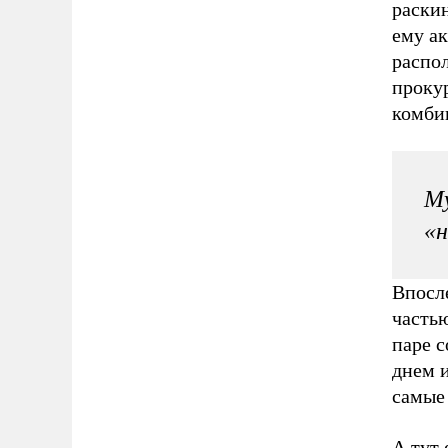
раски
ему а
распо
прокур
комбин
Му
«н
Впосл
часть
паре 
днем и
самые
А тут 