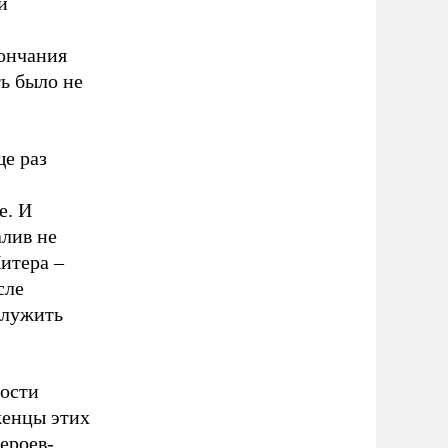
и
кончания
ь было не
ще раз
е. И
алив не
Питера –
сле
служить
ности
женцы этих
героев-