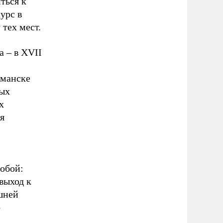
ться к
урс в
тех мест.
а – в XVII
рманске
тых
х
я
обой:
выход к
шней
о