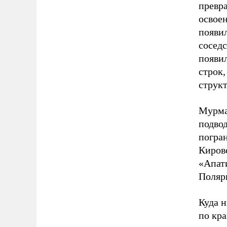
превр
освоен
появил
сосед
появил
строк,
струк
Мурман
подвод
погра
Киров
«Апат
Поляр
Куда н
по кра