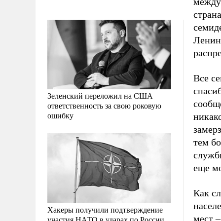
между
страна
семид
Ленин
распре
Все се
спасиб
Зеленский переложил на США
сообщ
ответственность за свою роковую
ошибку
никако
замерз
тем бо
службы
еще м
Как с
населе
Хакеры получили подтверждение
мест –
участия НАТО в ударах по России