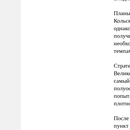
Планы
Кольск
однако
получи
необх
темпам
Страте
Велик
самый
полуо
попыт
плотн
После
пункт