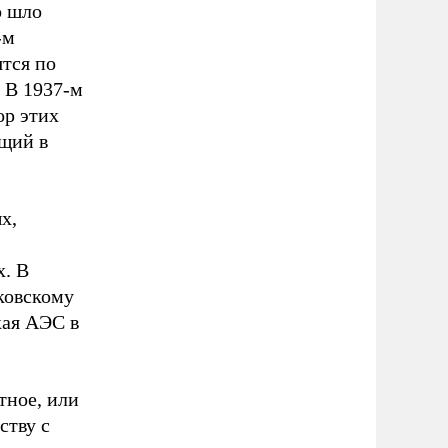
о шло
-м
ятся по
 В 1937-м
ор этих
ящий в
х,
х. В
ковскому
кая АЭС в
тное, или
ству с