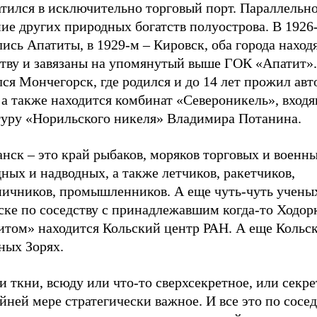
атился в исключительно торговый порт. Параллельн
ие других природных богатств полуострова. В 1926
ись Апатиты, в 1929-м – Кировск, оба города наход
ству и завязаны на упомянутый выше ГОК «Апатит».
ся Мончегорск, где родился и до 14 лет прожил авт
 а также находится комбинат «Североникель», вход
туру «Норильского никеля» Владимира Потанина.
ск – это край рыбаков, моряков торговых и военны
ных и надводных, а также летчиков, ракетчиков,
ничников, промышленников. А еще чуть-чуть учены
ске по соседству с принадлежавшим когда-то Ходор
итом» находится Кольский центр РАН. А еще Кольс
ных Зорях.
и ткни, всюду или что-то сверхсекретное, или секре
йней мере стратегически важное. И все это по сосед