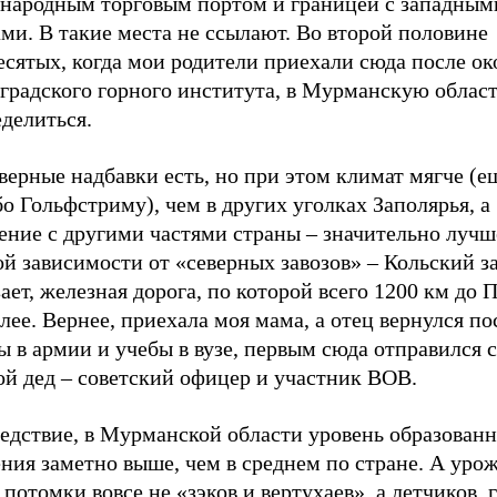
народным торговым портом и границей с западным
ми. В такие места не ссылают. Во второй половине
есятых, когда мои родители приехали сюда после о
градского горного института, в Мурманскую област
делиться.
верные надбавки есть, но при этом климат мягче (е
о Гольфстриму), чем в других уголках Заполярья, а
ение с другими частями страны – значительно лучш
й зависимости от «северных завозов» – Кольский з
ает, железная дорога, по которой всего 1200 км до 
лее. Вернее, приехала моя мама, а отец вернулся по
 в армии и учебы в вузе, первым сюда отправился 
ой дед – советский офицер и участник ВОВ.
ледствие, в Мурманской области уровень образован
ния заметно выше, чем в среднем по стране. А уро
 потомки вовсе не «зэков и вертухаев», а летчиков, 