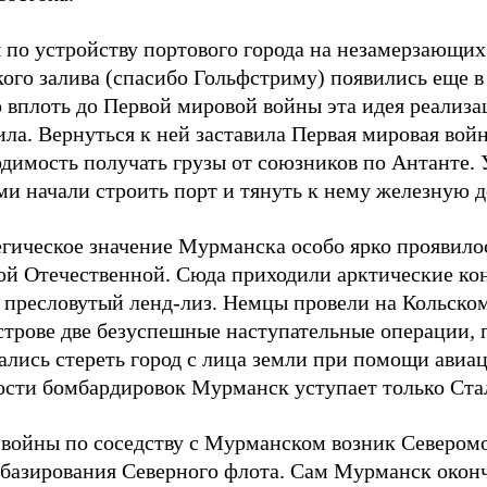
 по устройству портового города на незамерзающих
ого залива (спасибо Гольфстриму) появились еще в 
 вплоть до Первой мировой войны эта идея реализа
ла. Вернуться к ней заставила Первая мировая войн
одимость получать грузы от союзников по Антанте.
и начали строить порт и тянуть к нему железную д
гическое значение Мурманска особо ярко проявилос
ой Отечественной. Сюда приходили арктические кон
 пресловутый ленд-лиз. Немцы провели на Кольско
строве две безуспешные наступательные операции, 
ались стереть город с лица земли при помощи авиа
ости бомбардировок Мурманск уступает только Ста
 войны по соседству с Мурманском возник Севером
 базирования Северного флота. Сам Мурманск окон