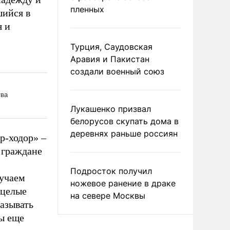
пленных
шийся в
я и
Турция, Саудовская
Аравия и Пакистан
создали военный союз
Лукашенко призвал
белорусов скупать дома в
деревнях раньше россиян
р-ходор» –
 граждане
Подросток получил
лучаем
ножевое ранение в драке
 целые
на севере Москвы
азывать
мы еще