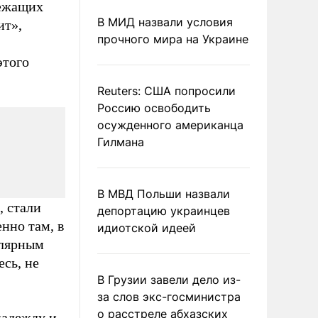
лежащих
В МИД назвали условия
ит»,
прочного мира на Украине
этого
Reuters: США попросили
Россию освободить
осужденного американца
Гилмана
В МВД Польши назвали
, стали
депортацию украинцев
нно там, в
идиотской идеей
олярным
есь, не
В Грузии завели дело из-
за слов экс-госминистра
о расстреле абхазских
надежду и