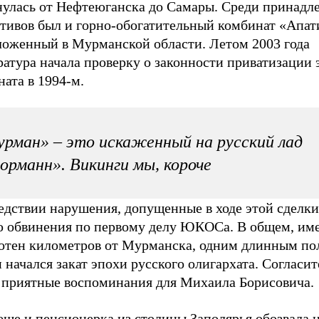
нулась от Нефтеюганска до Самары. Среди принад
ктивов был и горно-обогатительный комбинат «Апат
ложенный в Мурманской области. Летом 2003 года
атура начала проверку о законности приватизации 
ата в 1994-м.
рман» – это искаженный на русский лад
орманн». Викинги мы, короче
едствии нарушения, допущенные в ходе этой сделки
ю обвинения по первому делу ЮКОСа. В общем, име
сотен километров от Мурманска, одним длинным п
 начался закат эпохи русского олигархата. Согласит
 приятные воспоминания для Михаила Борисовича.
еще и пенсионерка из столицы Заполярья обозвала 