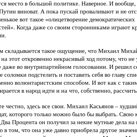
ся место в большой политике. Наверное. И вообще,
Путин виноват. А пока пускай проваливают и не от
енькое вот такое «олицетворение демократических
стей». Когда даже со своим сторонниками играют 
ми.
м складывается такое ощущение, что Михаил Миха
на этот откровенно некрасивый ход потому, что не 
е даже во внутрипартийном голосовании. И решил с
е соломки подстелить и поставить себя во главу спи
венно волюнтаристским способом. И вот как с таки
ирается в народ идти и на что, собственно, рассчит
е честно, здесь все свои. Михаил Касьянов – худши
ат, которого только можно было бы выбрать. Свою 
Два Процента он получил за некие мутные дела на 
о в том, что она уже давно приобрела другое значен