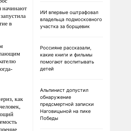
рос
ы начинают
ИИ впервые оштрафовал
 запустила
владельца подмосковного
тие в
участка за борщевик
ем
Россияне рассказали,
желающим
какие книги и фильмы
рателю
помогают воспитывать
огда-
детей
Альпинист допустил
обнаружение
ериз, как
предсмертной записки
человек,
Наговицыной на пике
яющий
Победы
аемость
ворение