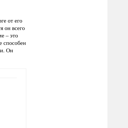
ге от его
я он всего
е – это
е способен
и. Он