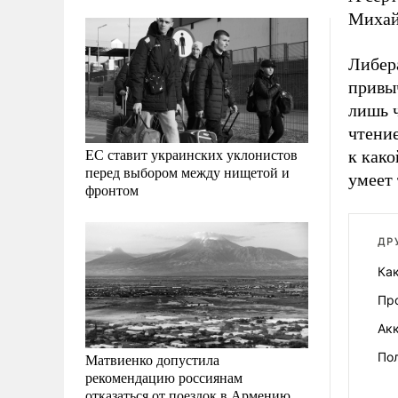
Михай
Либера
привыч
лишь ч
чтение
ЕС ставит украинских уклонистов
к как
перед выбором между нищетой и
умеет 
фронтом
ДР
Как
Пр
Ак
По
Матвиенко допустила
рекомендацию россиянам
отказаться от поездок в Армению