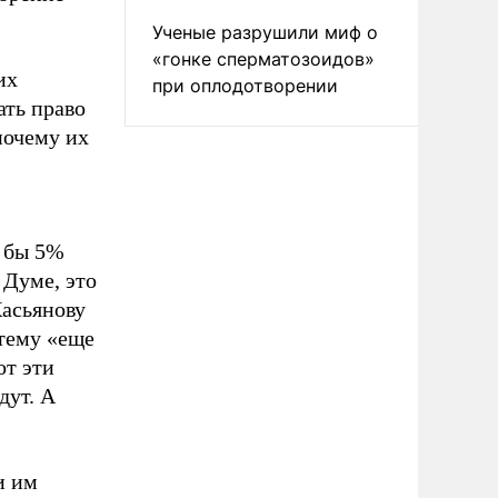
Ученые разрушили миф о
«гонке сперматозоидов»
их
при оплодотворении
ать право
 почему их
я бы 5%
 Думе, это
Касьянову
 тему «еще
от эти
дут. А
и им