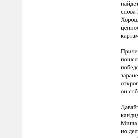
найдет
снова 
Хорош
ценно
карта
Приче
пошел 
побед
заране
откро
он соб
Давайт
кандид
Миша 
но дел