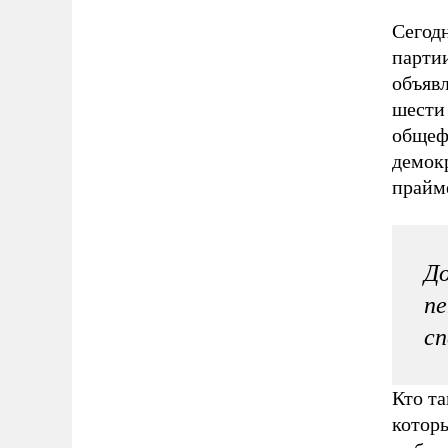
Сегодн
парти
объявл
шести
общеф
демок
прайм
До
пе
сп
Кто та
котор