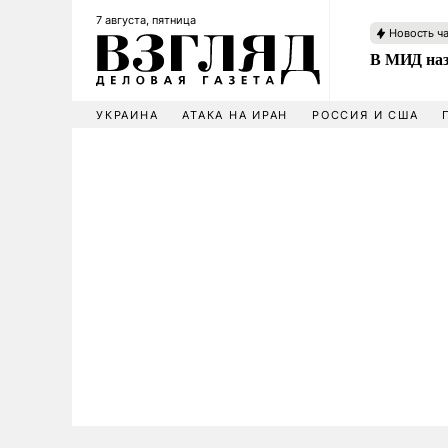
7 августа, пятница
Новость ч
В МИД наз
УКРАИНА
АТАКА НА ИРАН
РОССИЯ И США