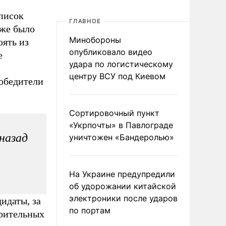
список
ГЛАВНОЕ
кже было
Минобороны
оять из
опубликовало видео
е
удара по логистическому
центру ВСУ под Киевом
победители
Сортировочный пункт
«Укрпочты» в Павлограде
назад
уничтожен «Бандеролью»
На Украине предупредили
об удорожании китайской
электроники после ударов
идаты, за
по портам
арительных