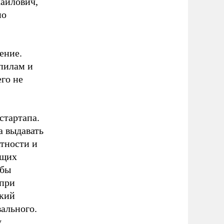
айлович,
но
ение.
спилам и
его не
стартапа.
а выдавать
атности и
ющих
 бы
 при
ский
вального.
у