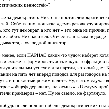
ратических ценностей»?
все за демократию. Никто не против демократическ
стей. Собственно, попытка «демократов» узурпиров
, кто тут демократ, а кто нет – это одна из причин,
не любит. Не спаситель Отечества в таком подходе
дывается, а очередной диктатор.
е менее, если ПАРНАС каким-то чудом наберет хот
ов и сможет сформировать хоть какую-то фракцию в
 оглушительным успехом для партии, который даст 
ании на пять лет вперед поводов для разговоров на
уть, и проклятый режим падет». Ну, в этом случае в
 трое «общефедеральноузнаваемых» в Госдуму прой
тели праймериз – нет. Ну не свезло, не фартануло.
-нибудь после полной победы демократических сил 