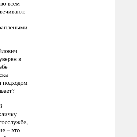
 во всем
свечивают.
краплеными
йлович
уверен в
ебе
ска
м подходом
ывает?
й
кличку
госслужбе,
ие – это