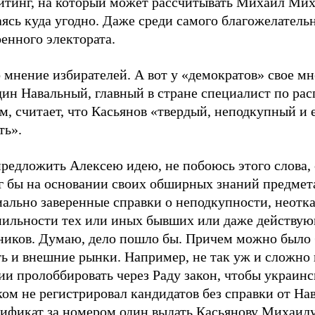
ейтинг, на который может рассчитывать Михаил Мих
ясь куда угодно. Даже среди самого благожелатель
енного электората.
 мнение избирателей. А вот у «демократов» свое мн
дин Навальный, главный в стране специалист по ра
м, считает, что Касьянов «твердый, неподкупный и 
ть».
редложить Алексею идею, не побоюсь этого слова, 
г бы на основании своих обширных знаний предмет
иально заверенные справки о неподкупности, неотк
пильности тех или иных бывших или даже действу
ников. Думаю, дело пошло бы. Причем можно было
ть и внешние рынки. Например, не так уж и сложно
ии пролоббировать через Раду закон, чтобы украин
ом не регистрировал кандидатов без справки от На
тификат за номером один выдать Касьянову Михаил