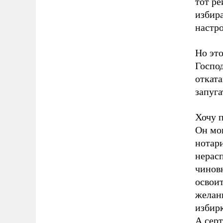
тот р
избира
настро
Но это
Госпо
отката
запуга
Хочу п
Он мо
нотар
нерас
чинов
освои
желан
избирк
А сер