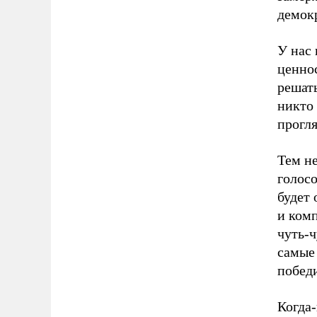
демок
У нас 
ценно
решать
никто 
прогля
Тем н
голос
будет
и комп
чуть-ч
самые
победи
Когда