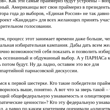
в». Как эти самые праймериз будут устроены – воп
ьный. Американцы вот свои праймериз в президент
тора года до выборов, «Единая Россия» не так давно
проект «Кандидат» для всех желающих принять учас
арительном голосовании.
ем, процесс этот занимает времени даже больше, ч
альная избирательная кампания. Дабы дать всем 
очно возможностей себя показать и позволить изби
ть осознанный и обдуманный выбор. А у ПАРНАСа к
 потом будут. Ну да ладно, оставим это все для
ипартийной парнасовской дискуссии.
ся к первой шестерке. Кто такие победители прайм
ворилось выше, понятно. А вот что за зверь такой – 
щий общефедеральную узнаваемость и олицетвор
ратические ценности»? Кто эту федеральную узнав
ял, а равно по каким критериям оценивали «олицет