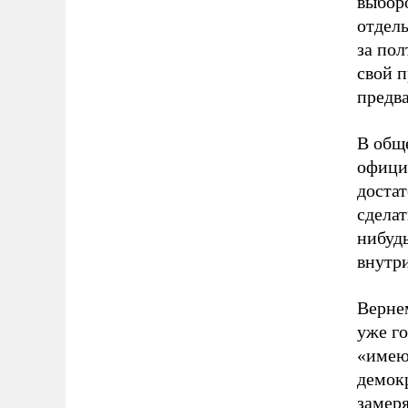
выборо
отдел
за пол
свой 
предв
В общ
офици
достат
сдела
нибудь
внутр
Вернем
уже го
«имею
демок
замер