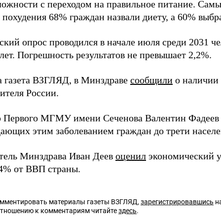
сложности с переходом на правильное питание. Са
 похудения 68% граждан назвали диету, а 60% выбра
кий опрос проводился в начале июля среди 2031 че
лет. Погрешность результатов не превышает 2,2%.
а газета ВЗГЛЯД, в Минздраве
сообщили
о наличии 
ителя России.
 Первого МГМУ имени Сеченова Валентин Фадее
дающих этим заболеванием граждан до трети населен
тель Минздрава Иван Деев
оценил
экономический у
 4% от ВВП страны.
омментировать материалы газеты ВЗГЛЯД,
зарегистрировавшись
на
отношению к комментариям читайте
здесь
.