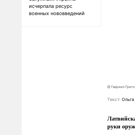
исчерпала ресурс
военных нововведений
@ Гавриил Григ
Tекст:
Ольга
Латвийска
руки оруж