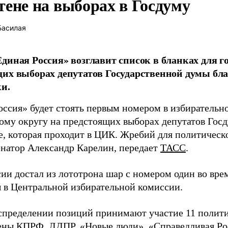
тене на выборах в Госдуму
Басилая
диная Россия» возглавит список в бланках для г
их выборах депутатов Государственной думы бла
и.
оссия» будет стоять первым номером в избирательн
ому округу на предстоящих выборах депутатов Гос
е, которая проходит в ЦИК. Жребий для политическ
енатор Александр Карелин, передает
ТАСС
.
сии достал из лототрона шар с номером один во вр
 в Центральной избирательной комиссии.
аспределении позиций принимают участие 11 полити
ены КПРФ, ЛДПР, «Новые люди», «Справедливая Ро