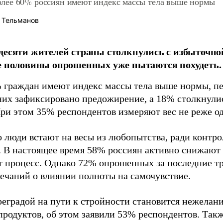
ее 60% россиян имеют индекс массы тела выше нормы
 Тельманов
десяти жителей страны столкнулись с избыточной
е половины опрошенных уже пытаются похудеть.
 граждан имеют индекс массы тела выше нормы, п
них зафиксировано предожирение, а 18% столкнули
При этом 35% респондентов измеряют вес не реже од
 люди встают на весы из любопытства, ради контро
. В настоящее время 58% россиян активно снижают
от процесс. Однако 72% опрошенных за последние тр
мечаний о влиянии полноты на самочувствие.
реградой на пути к стройности становится нежелани
родуктов, об этом заявили 53% респондентов. Та