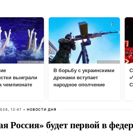
кие
В борьбу с украинскими
С
истки выиграли
дронами вступает
«
а чемпионате
народное ополчение
С
в Париже
д
м
026, 12:47 •
НОВОСТИ ДНЯ
ая Россия» будет первой в феде