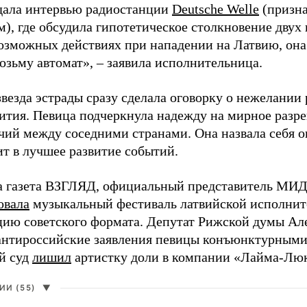
дала интервью радиостанции
Deutsche Welle
(призна
), где обсудила гипотетическое столкновение двух 
возможных действиях при нападении на Латвию, она
возьму автомат», – заявила исполнительница.
везда эстрады сразу сделала оговорку о нежелании
ития. Певица подчеркнула надежду на мирное раз
чий между соседними странами. Она назвала себя 
ит в лучшее развитие событий.
а газета ВЗГЛЯД, официальный представитель МИД
овала
музыкальный фестиваль латвийской исполнит
цию советского формата. Депутат Рижской думы Ал
нтироссийские заявления певицы конъюнктурными
й суд
лишил
артистку доли в компании «Лайма-Люк
И (55)
▼