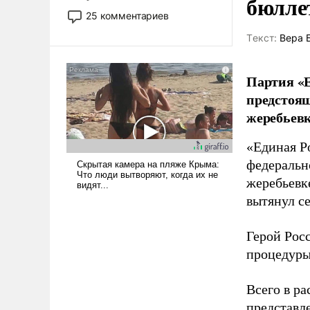
бюлле
то это уже стараются не
25 комментариев
использовать – так же, как
Tекст:
Вера 
«бабка», «дед», – хотя бы в
образованной среде, потому
что оно уже несет негативные
Партия «Е
коннотации.
предстоящ
жеребьевк
«Единая Р
федеральн
жеребьевк
вытянул с
Герой Рос
процедуры
Всего в р
представл