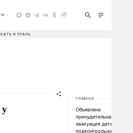
ТИ
НЕФТЬ И РУБЛЬ
ГЛАВНОЕ
 у
Объявлена
принудительная
эвакуация детей в
подконтрольном Киеву