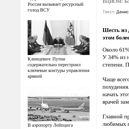
ВЦИОМ: Бол
Россия вызывает ресурсный
голод ВСУ
Tекст:
Денис
Шесть из 
этом боле
Около 61%
У 34% из 
Клинцевич: Путин
содержательно перестроил
степени. 
ключевые контуры управления
армией
Чаще всего
похудения
начать эт
врачей за
Главной п
любимых п
В аэропорту Лейпцига