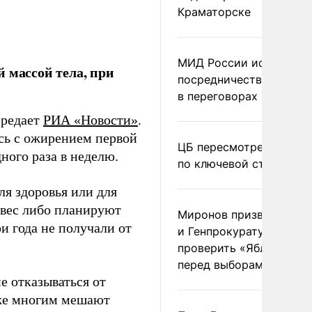
Краматорске
МИД России исключил
 массой тела, при
посредничество Герма
в переговорах по Украи
ередает
РИА «Новости»
.
сь с ожирением первой
ЦБ пересмотрел прогно
ного раза в неделю.
по ключевой ставке
ля здоровья или для
 вес либо планируют
Миронов призвал Миню
и года не получали от
и Генпрокуратуру
проверить «Яблоко»
перед выборами
е отказываться от
кже многим мешают