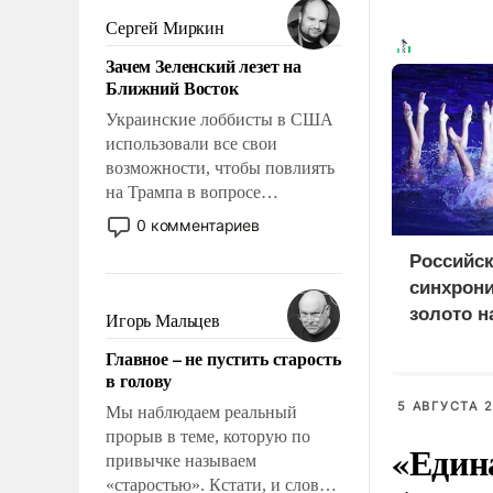
псевдонаучной фантастики,
Сергей Миркин
стало всерьез обсуждаемой
Зачем Зеленский лезет на
идеей.
Ближний Восток
Украинские лоббисты в США
использовали все свои
возможности, чтобы повлиять
на Трампа в вопросе
предоставления вооружений
0 комментариев
своим нанимателям. Вероятно,
Российс
кому-то из тех, кто
синхрон
консультирует Киев, пришла в
голову мысль: хорошо бы
золото н
Игорь Мальцев
продемонстрировать, что
Европы 
Главное – не пустить старость
Украина вступила в
в голову
вооруженное противостояние
5 АВГУСТА 2
с Ираном.
Мы наблюдаем реальный
прорыв в теме, которую по
«Един
привычке называем
«старостью». Кстати, и слово-