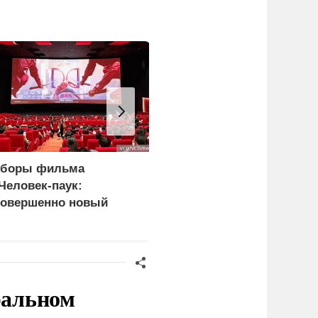
боры фильма
ВС России нанесли удар
Человек-паук:
по объектам в Киеве и
овершенно новый
сухогрузам
ень» превысили 1
лрд долларов
ральном