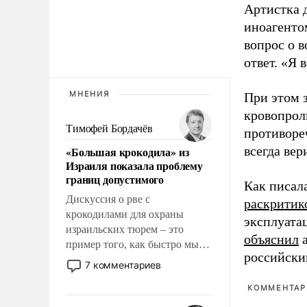
Артистка 
иноагентом
вопрос о 
ответ. «Я 
МНЕНИЯ
При этом з
кровопрол
Тимофей Бордачёв
противоре
всегда вер
«Большая крокодила» из
Израиля показала проблему
границ допустимого
Как писал
Дискуссия о рве с
раскритик
крокодилами для охраны
эксплуата
израильских тюрем – это
объяснил
а
пример того, как быстро мы
российски
двигаемся по пути
7 комментариев
революционных изменений.
КОММЕНТАРИ
То, что несколько лет назад
было образом для