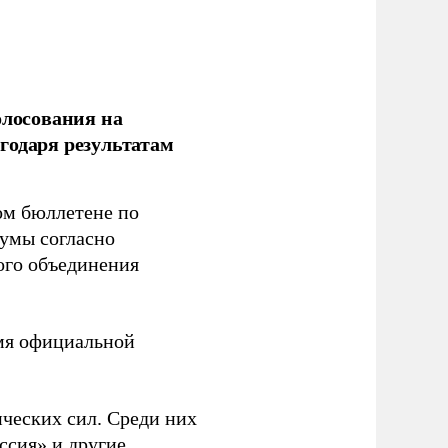
олосования на
годаря результатам
ом бюллетене по
думы согласно
ого объединения
емя официальной
ческих сил. Среди них
ссия» и другие