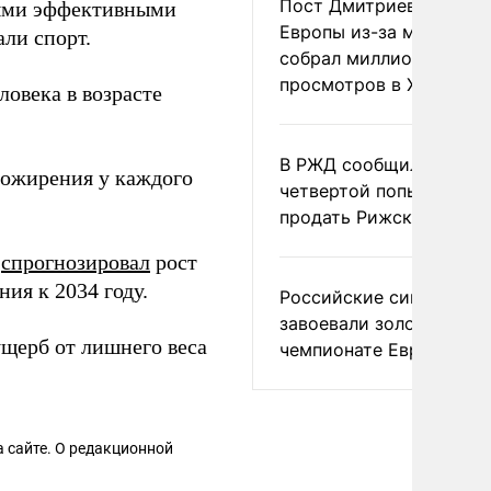
Пост Дмитриева о гибе
мыми эффективными
Европы из-за мигранто
ли спорт.
собрал миллион
просмотров в X
ловека в возрасте
В РЖД сообщили о
ожирения у каждого
четвертой попытке
продать Рижский вокза
в
спрогнозировал
рост
ия к 2034 году.
Российские синхронис
завоевали золото на
щерб от лишнего веса
чемпионате Европы
 сайте. О редакционной