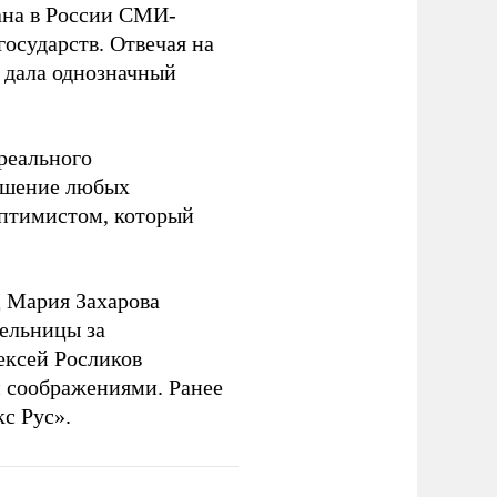
на в России СМИ-
государств. Отвечая на
 дала однозначный
 реального
решение любых
оптимистом, который
 Мария Захарова
ельницы за
ексей Росликов
 соображениями. Ранее
с Рус».