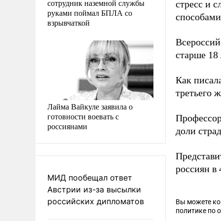
сотрудник наземной службы
стресс и 
руками поймал БПЛА со
способами
взрывчаткой
Всероссийс
старше 18 
Как писал
третьего ж
Лайма Вайкуле заявила о
готовности воевать с
Профессор
россиянами
доли стра
Представи
россиян в
МИД пообещал ответ
Австрии из-за высылки
российских дипломатов
Вы можете к
политике по 