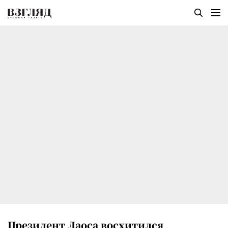
Президент Лаоса восхитился