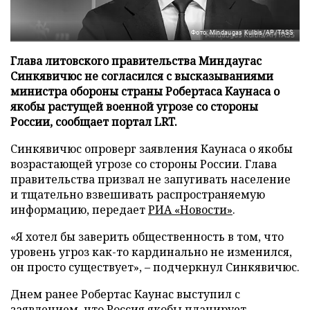
Фото: Mindaugas Kulbis/AP/TASS
Глава литовского правительства Миндаугас
Синкявичюс не согласился с высказываниями
министра обороны страны Робертаса Каунаса о
якобы растущей военной угрозе со стороны
России, сообщает портал LRT.
Синкявичюс опроверг заявления Каунаса о якобы
возрастающей угрозе со стороны России. Глава
правительства призвал не запугивать население
и тщательно взвешивать распространяемую
информацию, передает
РИА «Новости»
.
«Я хотел бы заверить общественность в том, что
уровень угроз как-то кардинально не изменился,
он просто существует», – подчеркнул Синкявичюс.
Днем ранее Робертас Каунас выступил с
заявлением, что Россия якобы планирует