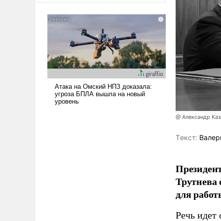
@ Александр Каз
Tекст:
Валер
Президен
Трутнева 
для работ
Речь идет 