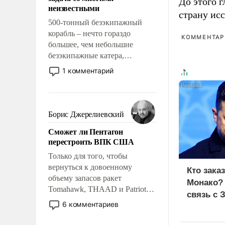
адаптироваться.
До этого г
неизвестными
страну исс
500-тонный безэкипажный
корабль – нечто гораздо
КОММЕНТАРИ
большее, чем небольшие
безэкипажные катера,
применение которых уже
1 комментарий
стало обыденностью. Задача по
созданию такого корабля очень
сложна и амбициозна. Однако
и ее реализация радикально
Борис Джерелиевский
поднимет наши боевые
Сможет ли Пентагон
возможности.
перестроить ВПК США
Только для того, чтобы
вернуться к довоенному
Кто зака
объему запасов ракет
Монако?
Tomahawk, THAAD и Patriot
связь с 
США потребуется более трех
6 комментариев
лет. Даже небольшая война с
Ираном опустошила