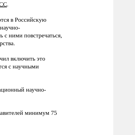
СС
.
тся в Российскую
научно-
ь с ними повстречаться,
рства.
учил включить это
тся с научными
вационный научно-
тавителей минимум 75