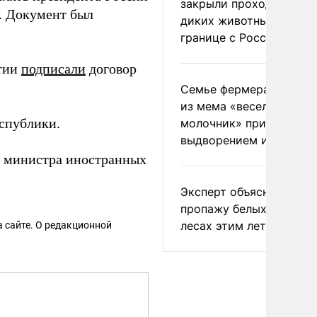
закрыли проходы для
. Документ был
диких животных на
границе с Россией
етии
подписали
договор
Семье фермера Уолкер
из мема «веселый
спублики.
молочник» пригрозили
выдворением из Росси
 министра иностранных
Эксперт объяснил
пропажу белых грибов 
лесах этим летом
 сайте. О редакционной