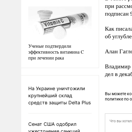
при рассм
подписан 9
Как писал
об углубл
Ученые подтвердили
Алан Гагл
эффективность витамина C
при лечении рака
Владимир
дел в дека
На Украине уничтожили
Вы можете к
крупнейший склад
политике по 
средств защиты Delta Plus
Сенат США одобрил
ужесточение санкций