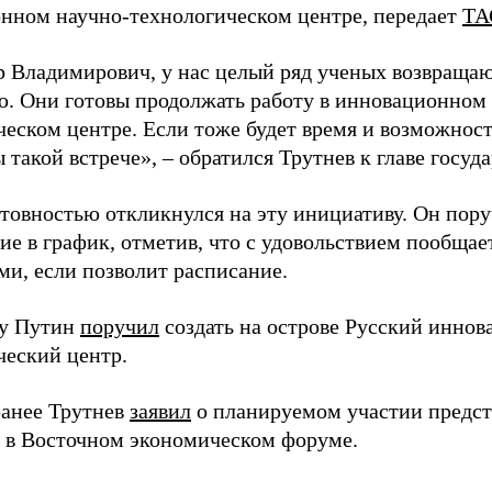
нном научно-технологическом центре, передает
ТА
 Владимирович, у нас целый ряд ученых возвращаю
. Они готовы продолжать работу в инновационном 
ческом центре. Если тоже будет время и возможност
 такой встрече», – обратился Трутнев к главе госуда
отовностью откликнулся на эту инициативу. Он пор
ие в график, отметив, что с удовольствием пообщае
ми, если позволит расписание.
ду Путин
поручил
создать на острове Русский инно
ческий центр.
анее Трутнев
заявил
о планируемом участии предс
в в Восточном экономическом форуме.