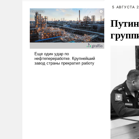
американские арсеналы.
5 АВГУСТА 2
Сложившаяся ситуация
Путин
означает многолетний период
уязвимости США, например,
групп
перед Китаем.