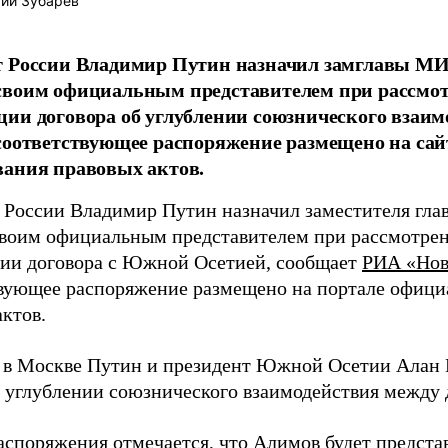
ий Зубарев
т России Владимир Путин назначил замглавы М
своим официальным представителем при рассмот
ии договора об углублении союзнического взаи
соответствующее распоряжение размещено на са
ания правовых актов.
 России Владимир Путин назначил заместителя гл
воим официальным представителем при рассмотрен
ии договора с Южной Осетией, сообщает
РИА «Нов
вующее распоряжение размещено на портале офици
ктов.
 в Москве Путин и президент Южной Осетии Алан 
б углублении союзнического взаимодействия между 
распоряжения отмечается, что Алимов будет предста