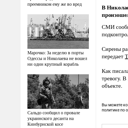
преемником ему же во вред
В Николае
произоше
СМИ сообщ
подконтро
Сирены ра
Марочко: За неделю в порты
передает
Одессы и Николаева не вошел
ни один крупный корабль
Как писал
тревогу. 
объекте.
Вы можете к
политике по 
Сальдо сообщил о провале
украинского десанта на
Кинбурнской косе