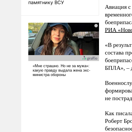
памятнику ВСУ
Авиация с
временног
боеприпас
РИА «Нов
«В резуль
состава п
боеприпасо
БПЛА», – 
Военнослу
формирова
не пострад
Как писал
Роберт Бро
безопасно