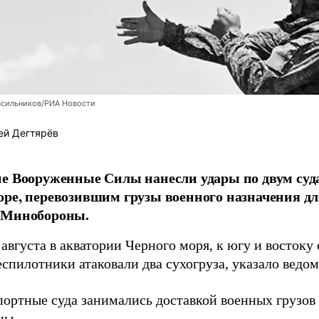
асильников/РИА Новости
ей Дегтярёв
е Вооруженные Силы нанесли удары по двум суда
ре, перевозившим грузы военного назначения д
 Минобороны.
августа в акватории Черного моря, к югу и востоку
спилотники атаковали два сухогруза, указало ведо
портные суда занимались доставкой военных грузо
ны.