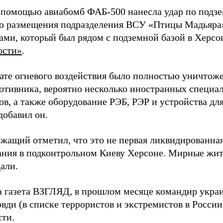
 помощью авиабомб ФАБ-500 нанесла удар по подз
о размещения подразделения ВСУ «Птицы Мадьяра»
ами, который был рядом с подземной базой в Херсо
ости»
.
тате огневого воздействия было полностью уничтоже
ротивника, вероятно несколько иностранных специал
в, а также оборудование РЭБ, РЭР и устройства дл
добавил он.
жащий отметил, что это не первая ликвидированная
ния в подконтрольном Киеву Херсоне. Мирные жите
али.
а газета ВЗГЛЯД, в прошлом месяце командир укра
вди (в списке террористов и экстремистов в Росси
сти.