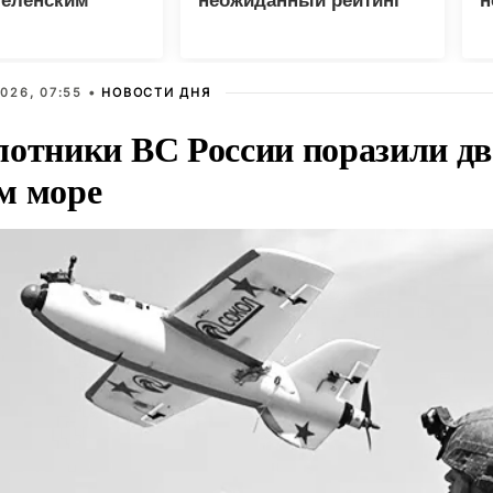
Зеленским
неожиданный рейтинг
н
с
026, 07:55 •
НОВОСТИ ДНЯ
лотники ВС России поразили два
м море