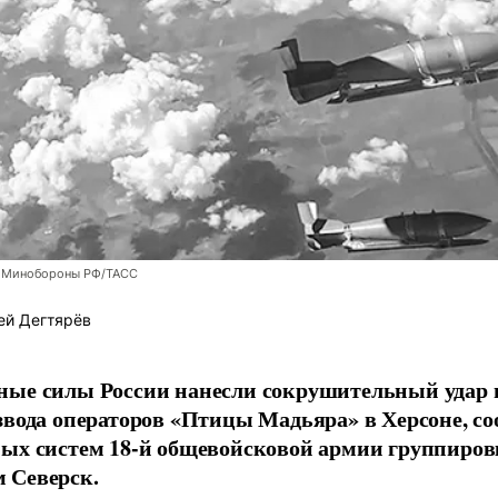
 Минобороны РФ/ТАСС
ей Дегтярёв
ные силы России нанесли сокрушительный удар 
звода операторов «Птицы Мадьяра» в Херсоне, с
ых систем 18-й общевойсковой армии группиров
 Северск.