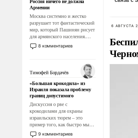
связь с 
Россия ничего не должна
уязвимости США, например,
Армении
перед Китаем.
Москва системно и жестко
разрушает тот фантастический
6 АВГУСТА 2
мир, который Пашинян рисует
для армянского населения.
Беспи
Мир, где этому населению все
8 комментариев
Черно
должны просто по
определению, где его
политические прожекты будут
беспрекословно оплачиваться
Тимофей Бордачёв
за счет российских
«Большая крокодила» из
налогоплательщиков и где за
Израиля показала проблему
свои поступки не нужно
границ допустимого
отвечать.
Дискуссия о рве с
крокодилами для охраны
израильских тюрем – это
пример того, как быстро мы
двигаемся по пути
9 комментариев