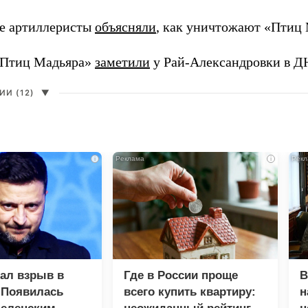
е артиллеристы
объясняли
, как уничтожают «Птиц 
«Птиц Мадьяра»
заметили
у Рай-Александровки в Д
И (12)
▼
i
i
зал взрыв в
Где в России проще
В
 Появилась
всего купить квартиру:
н