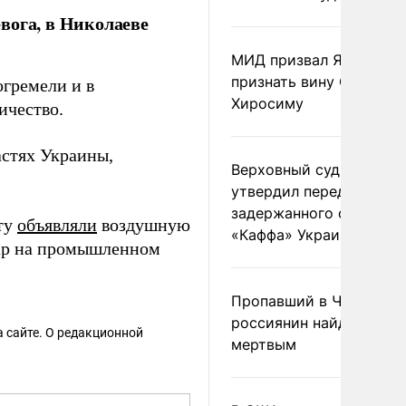
вога, в Николаеве
МИД призвал Японию
признать вину США за
гремели и в
Хиросиму
ичество.
астях Украины,
Верховный суд Швеции
утвердил передачу
задержанного сухогруз
оту
объявляли
воздушную
«Каффа» Украине
р на промышленном
Пропавший в Черногор
россиянин найден
 сайте. О редакционной
мертвым