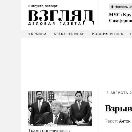
6 августа, четверг
Новость ч
МЧС: Кру
Симфероп
УКРАИНА
АТАКА НА ИРАН
РОССИЯ И США
2 АВГУСТА 2
Взрыв
Tекст:
Антон 
Трамп определился с