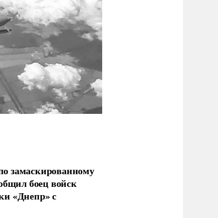
по замаскированному
ообщил боец войск
ки «Днепр» с