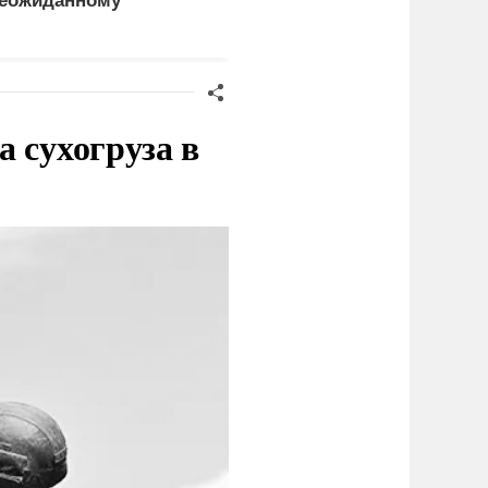
еожиданному
российские C-400
ценарию
 сухогруза в