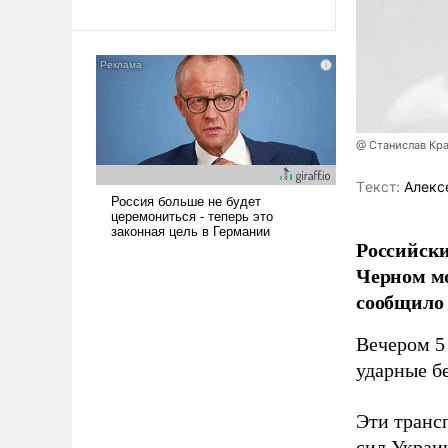
революционных изменений.
То, что несколько лет назад
было образом для
псевдонаучной фантастики,
стало всерьез обсуждаемой
идеей.
@ Станислав Кр
Tекст:
Алекс
Российски
Черном мо
сообщило
Вечером 5 
ударные бе
Эти транс
сил Украи