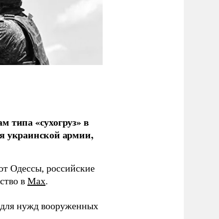
м типа «сухогруз» в
ля украинской армии,
 от Одессы, российские
мство в
Max
.
в для нужд вооруженных