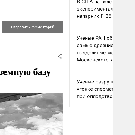
В США на взлете разби
экспериментальный др
напарник F-35
Ученые РАН обнаружил
самые древние
поддельные монеты
Московского княжеств
земную базу
Ученые разрушили миф
«гонке сперматозоидов
при оплодотворении