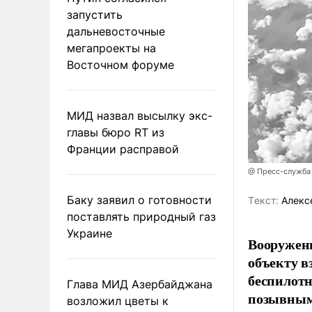
запустить
дальневосточные
мегапроекты на
Восточном форуме
МИД назвал высылку экс-
главы бюро RT из
Франции расправой
@ Пресс-служба
Баку заявил о готовности
Tекст:
Алекс
поставлять природный газ
Украине
Вооружен
объекту в
беспилотн
Глава МИД Азербайджана
позывным
возложил цветы к