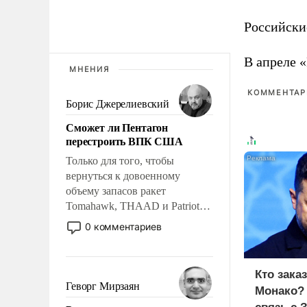
Российски
В апреле 
МНЕНИЯ
КОММЕНТАРИ
Борис Джерелиевский
Сможет ли Пентагон
перестроить ВПК США
Только для того, чтобы
вернуться к довоенному
объему запасов ракет
Tomahawk, THAAD и Patriot
США потребуется более трех
0 комментариев
лет. Даже небольшая война с
Ираном опустошила
американские арсеналы.
Кто зака
Сложившаяся ситуация
Геворг Мирзаян
Монако?
означает многолетний период