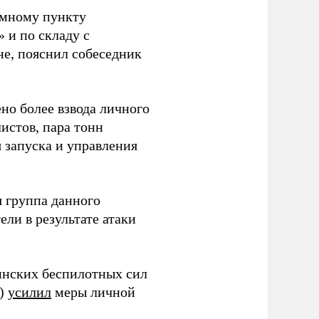
емному пункту
 и по складу с
не, пояснил собеседник
но более взвода личного
истов, пара тонн
я запуска и управления
 группа данного
ли в результате атаки
инских беспилотных сил
и)
усилил
меры личной