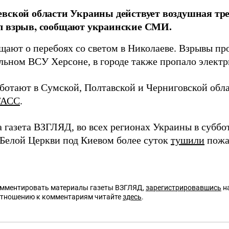
вской области Украины действует воздушная тре
л взрыв, сообщают украинские СМИ.
ают о перебоях со светом в Николаеве. Взрывы про
льном ВСУ Херсоне, в городе также пропало электр
ботают в Сумской, Полтавской и Черниговской обл
ТАСС
.
а газета ВЗГЛЯД, во всех регионах Украины в субб
В Белой Церкви под Киевом более суток
тушили
пожа
омментировать материалы газеты ВЗГЛЯД,
зарегистрировавшись
на
отношению к комментариям читайте
здесь
.