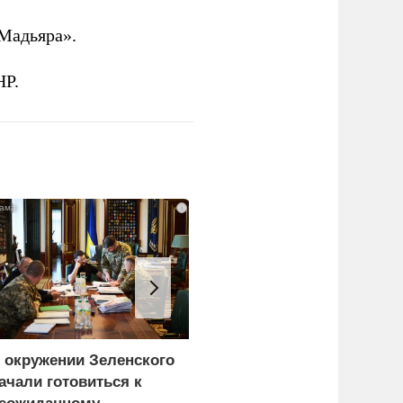
Мадьяра».
НР.
i
 окружении Зеленского
Турция нашла
ачали готовиться к
покупателей на