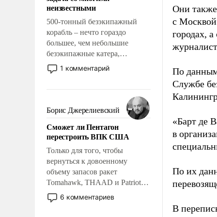
адаптироваться.
неизвестными
Они также
с Москвой
500-тонный безэкипажный
корабль – нечто гораздо
городах, а
большее, чем небольшие
журналист
безэкипажные катера,
применение которых уже
1 комментарий
По данным
стало обыденностью. Задача по
Службе бе
созданию такого корабля очень
Калинингр
сложна и амбициозна. Однако
и ее реализация радикально
Борис Джерелиевский
поднимет наши боевые
«Барт де В
Сможет ли Пентагон
возможности.
в организа
перестроить ВПК США
специальн
Только для того, чтобы
вернуться к довоенному
По их дан
объему запасов ракет
Tomahawk, THAAD и Patriot
перевозящ
США потребуется более трех
6 комментариев
лет. Даже небольшая война с
В перепис
Ираном опустошила