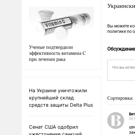
Украинск
Вы можете к
политике по 
Ученые подтвердили
Обсуждение
эффективность витамина C
при лечении рака
На Украине уничтожили
крупнейший склад
Сортировка:
средств защиты Delta Plus
Ви
08.
Сенат США одобрил
це
за
ужесточение санкций