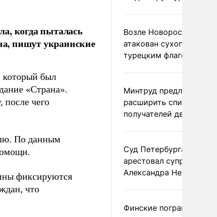
ла, когда пыталась
Возле Новороссийска
ына, пишут украинские
атакован сухогруз под
турецким флагом
, который был
дание «Страна».
Минтруд предложил
 после чего
расширить список
получателей двух пенс
млю. По данным
Суд Петербурга заочно
помощи.
арестовал супругу
Александра Невзорова
аины фиксируются
ждан, что
Финские пограничники