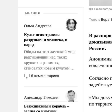
@ Elisa Schu/dpa
МНЕНИЯ
Tекст:
Вера 
Ольга Андреева
Культ психотравмы
В распоря
разрушает и человека, и
доказыва
народ
России.
Обиды на этот жестокий мир,
разрушающий нас, таких
Анонимные
хрупких и ранимых,
вовлеченн
становятся новым культом,
постепенно вытесняя и
6 комментариев
Согласно 
отменяя традиционное
задейству
требование к человеку – быть
мужественным и твердым под
ударами судьбы, брать на себя
«Мы докум
Александр Тимохин
ответственность, помогать
по террит
Безэкипажный корабль –
слабым, идти вперед и
задача со многими