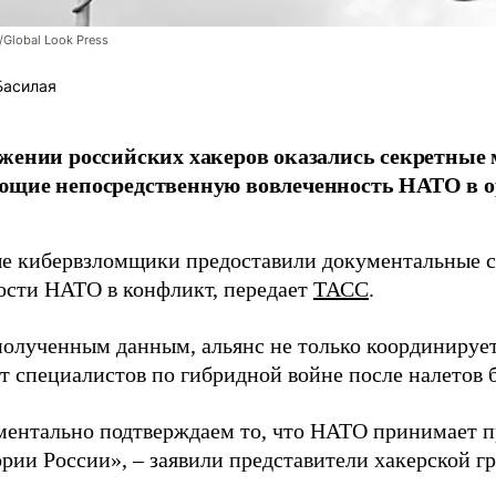
/Global Look Press
Басилая
жении российских хакеров оказались секретные
ющие непосредственную вовлеченность НАТО в о
 кибервзломщики предоставили документальные с
ости НАТО в конфликт, передает
ТАСС
.
полученным данным, альянс не только координирует
ет специалистов по гибридной войне после налетов 
ентально подтверждаем то, что НАТО принимает пр
ории России», – заявили представители хакерской г