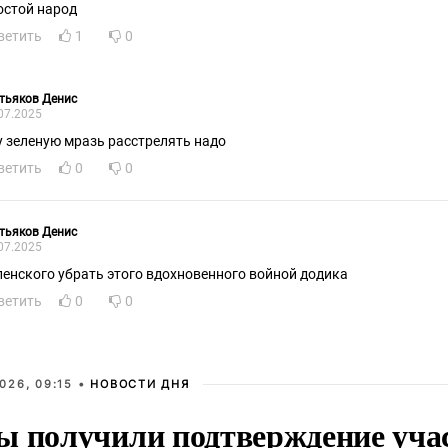
остой народ
ветить
1
0
тьяков Денис
07.2025
у зеленую мразь расстрелять надо
ветить
0
0
тьяков Денис
07.2025
ленского убрать этого вдохновенного войной додика
ветить
0
0
026, 09:15 •
НОВОСТИ ДНЯ
ы получили подтверждение уча