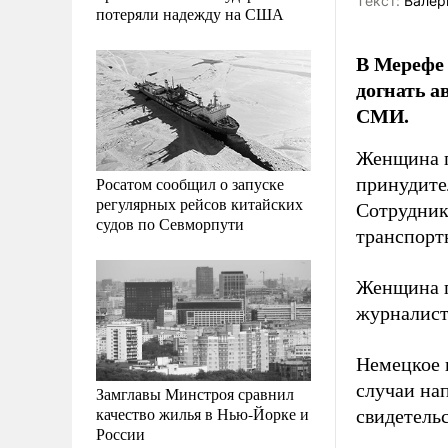
Tекст:
Валер
потеряли надежду на США
В Мерефе 
догнать а
СМИ.
Женщина п
Росатом сообщил о запуске
принудите
регулярных рейсов китайских
Сотрудник
судов по Севморпути
транспортн
Женщина п
журналист
Немецкое 
случаи на
Замглавы Минстроя сравнил
качество жилья в Нью-Йорке и
свидетель
России