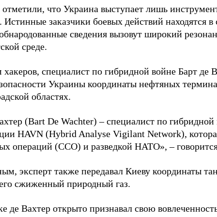
 отметили, что Украина выступает лишь инструмен
. Истинные заказчики боевых действий находятся в
 обнародованные сведения вызовут широкий резонан
ской среде.
 хакеров, специалист по гибридной войне Барт де 
зопасности Украины координаты нефтяных термина
адской областях.
ахтер (Bart De Wachter) – специалист по гибридной
ции HAVN (Hybrid Analyse Vigilant Network), котор
ых операций (ССО) и разведкой НАТО», – говорится
ным, эксперт также передавал Киеву координаты та
его сжиженный природный газ.
ке де Вахтер открыто признавал свою вовлеченность