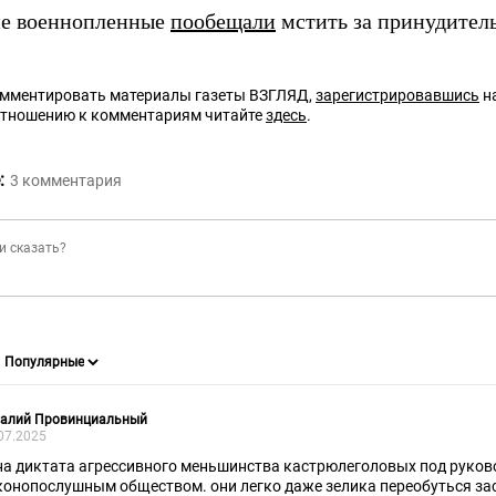
ие военнопленные
пообещали
мстить за принудител
омментировать материалы газеты ВЗГЛЯД,
зарегистрировавшись
на
отношению к комментариям читайте
здесь
.
:
3
комментария
талий Провинциальный
07.2025
на диктата агрессивного меньшинства кастрюлеголовых под руково
конопослушным обществом. они легко даже зелика переобуться зас