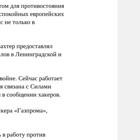
том для противостояния
 спокойных европейских
с не только в
Вахтер предоставлял
лов в Ленинградской и
 войне. Сейчас работает
ая связана с Силами
 в сообщении хакеров.
нкера «Газпрома»,
 в работу против