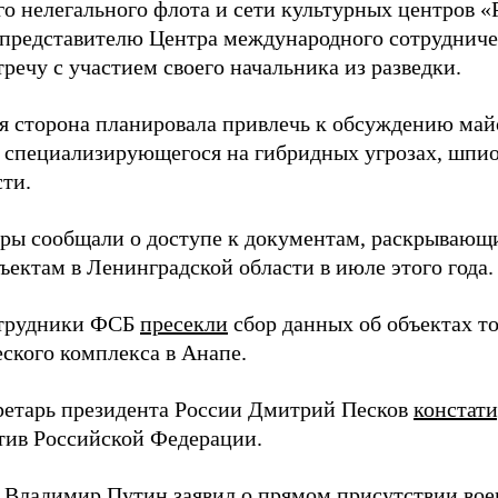
го нелегального флота и сети культурных центров «
 представителю Центра международного сотрудниче
речу с участием своего начальника из разведки.
я сторона планировала привлечь к обсуждению ма
 специализирующегося на гибридных угрозах, шпи
сти.
еры сообщали о доступе к документам, раскрывающ
ъектам в Ленинградской области в июле этого года.
отрудники ФСБ
пресекли
сбор данных об объектах т
еского комплекса в Анапе.
ретарь президента России Дмитрий Песков
констат
ив Российской Федерации.
т Владимир Путин
заявил
о прямом присутствии во