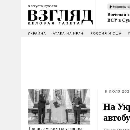
8 августа, суббота
Новость ч
Военный эк
ВСУ в Сум
УКРАИНА
АТАКА НА ИРАН
РОССИЯ И США
8 ИЮЛЯ 202
На Ук
автоб
Три исламских государства