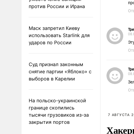
пр
против России и Ирана
От
Маск запретил Киеву
Тре
08.
использовать Starlink для
ударов по России
Эт
От
Суд признал законным
Тре
снятие партии «Яблоко» с
08.
выборов в Карелии
Зе
От
На польско-украинской
границе скопились
тысячи грузовиков из-за
7 АВГУСТА 2
закрытия портов
Хакер