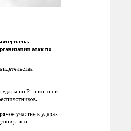
 материалы,
рганизации атак по
видетельства
 удары по России, но и
беспилотников.
ямое участие в ударах
руппировки.