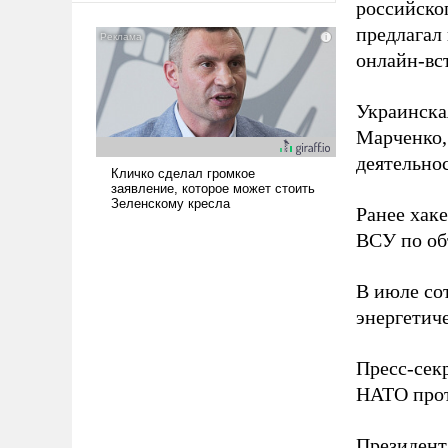
российско
американские арсеналы.
предлагал
Сложившаяся ситуация
онлайн-вст
означает многолетний период
уязвимости США, например,
перед Китаем.
Украинска
Марченко,
деятельно
Ранее хак
ВСУ по об
В июле с
энергетич
Пресс-сек
НАТО прот
Президен