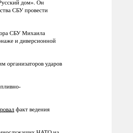
Русский дом». Он
ства СБУ провести
йора СБУ Михаила
онаже и диверсионной
им организаторов ударов
опливно-
ировал
факт ведения
еннослужащих НАТО на