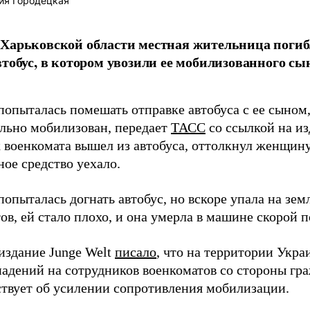
ия Городецкая
Харьковской области местная жительница погиб
втобус, в котором увозили ее мобилизованного с
опыталась помешать отправке автобуса с ее сыном
льно мобилизован, передает
ТАСС
со ссылкой на из
 военкомата вышел из автобуса, оттолкнул женщину,
ое средство уехало.
опыталась догнать автобус, но вскоре упала на зе
ов, ей стало плохо, и она умерла в машине скорой 
издание Junge Welt
писало
, что на территории Укр
падений на сотрудников военкоматов со стороны гра
ствует об усилении сопротивления мобилизации.