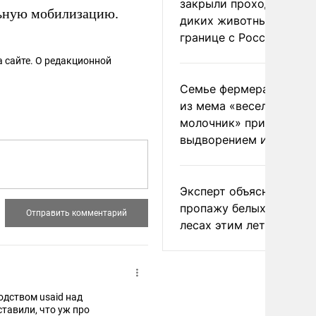
закрыли проходы для
ьную мобилизацию.
диких животных на
границе с Россией
 сайте. О редакционной
Семье фермера Уолкер
из мема «веселый
молочник» пригрозили
выдворением из Росси
Эксперт объяснил
пропажу белых грибов 
лесах этим летом
дством usaid над
тавили, что уж про