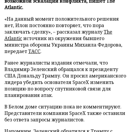
возможной эскалации конфликта, пишет The
Atlantic.
«На данный момент положительного решения
нет, Илон постоянно повторяет, что пора
заключать сделку», – рассказал журналу
The
Atlantic
источник из окружения бывшего
министра обороны Украины Михаила Федорова,
передает
ТАСС
.
Ранее журналисты издания отмечали, что
Владимир Зеленский обращался к президенту
США Дональду Трампу. Он просил американского
лидера убедить основателя SpaceX изменить
позицию по вопросу спутниковой связи для
планирования атак.
В Белом доме ситуацию пока не комментируют.
Представители компании SpaceX также оставили
без ответа запросы журналистов.
Напомним, Зеленский
обратился
к Трампу с