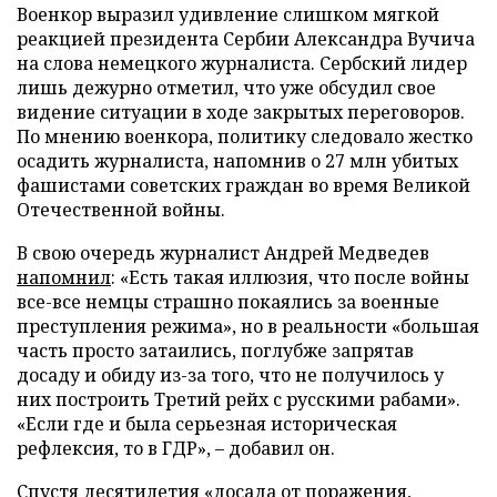
Военкор выразил удивление слишком мягкой
реакцией президента Сербии Александра Вучича
на слова немецкого журналиста. Сербский лидер
лишь дежурно отметил, что уже обсудил свое
видение ситуации в ходе закрытых переговоров.
По мнению военкора, политику следовало жестко
осадить журналиста, напомнив о 27 млн убитых
фашистами советских граждан во время Великой
Отечественной войны.
В свою очередь журналист Андрей Медведев
напомнил
: «Есть такая иллюзия, что после войны
все-все немцы страшно покаялись за военные
преступления режима», но в реальности «большая
часть просто затаились, поглубже запрятав
досаду и обиду из-за того, что не получилось у
них построить Третий рейх с русскими рабами».
«Если где и была серьезная историческая
рефлексия, то в ГДР», – добавил он.
Спустя десятилетия «досада от поражения,