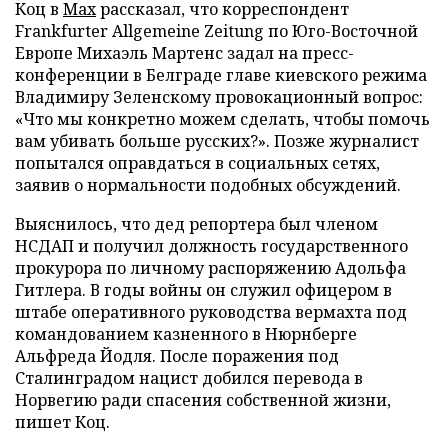
Коц в
Мах
рассказал, что корреспондент
Frankfurter Allgemeine Zeitung по Юго-Восточной
Европе Михаэль Мартенс задал на пресс-
конференции в Белграде главе киевского режима
Владимиру Зеленскому провокационный вопрос:
«Что мы конкретно можем сделать, чтобы помочь
вам убивать больше русских?». Позже журналист
попытался оправдаться в социальных сетях,
заявив о нормальности подобных обсуждений.
Выяснилось, что дед репортера был членом
НСДАП и получил должность государственного
прокурора по личному распоряжению Адольфа
Гитлера. В годы войны он служил офицером в
штабе оперативного руководства вермахта под
командованием казненного в Нюрнберге
Альфреда Йодля. После поражения под
Сталинградом нацист добился перевода в
Норвегию ради спасения собственной жизни,
пишет Коц.