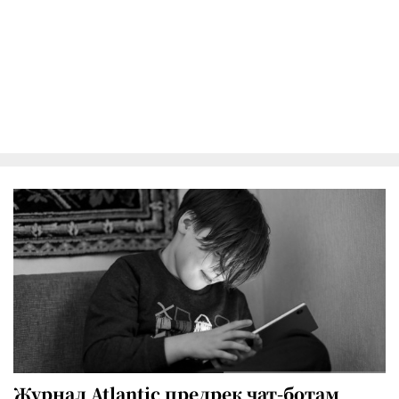
Журнал Atlantic предрек чат-ботам