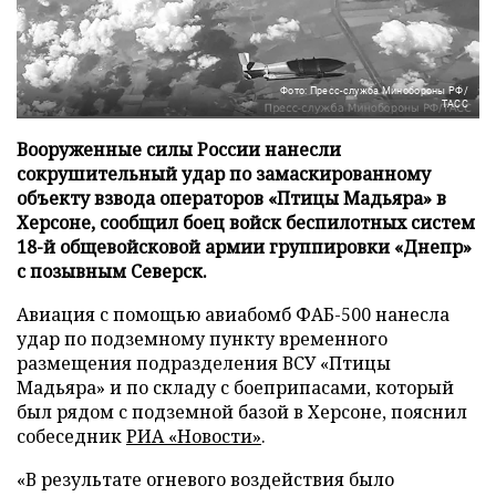
Фото: Пресс-служба Минобороны РФ/
ТАСС
Вооруженные силы России нанесли
сокрушительный удар по замаскированному
объекту взвода операторов «Птицы Мадьяра» в
Херсоне, сообщил боец войск беспилотных систем
18-й общевойсковой армии группировки «Днепр»
с позывным Северск.
Авиация с помощью авиабомб ФАБ-500 нанесла
удар по подземному пункту временного
размещения подразделения ВСУ «Птицы
Мадьяра» и по складу с боеприпасами, который
был рядом с подземной базой в Херсоне, пояснил
собеседник
РИА «Новости»
.
«В результате огневого воздействия было