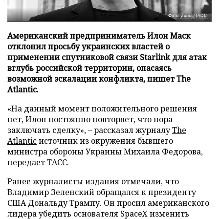
Фото: Zuma/ТАСС
Американский предприниматель Илон Маск
отклонил просьбу украинских властей о
применении спутниковой связи Starlink для атак
вглубь российской территории, опасаясь
возможной эскалации конфликта, пишет The
Atlantic.
«На данный момент положительного решения
нет, Илон постоянно повторяет, что пора
заключать сделку», – рассказал журналу
The
Atlantic
источник из окружения бывшего
министра обороны Украины Михаила Федорова,
передает
ТАСС
.
Ранее журналисты издания отмечали, что
Владимир Зеленский обращался к президенту
США Дональду Трампу. Он просил американского
лидера убедить основателя SpaceX изменить