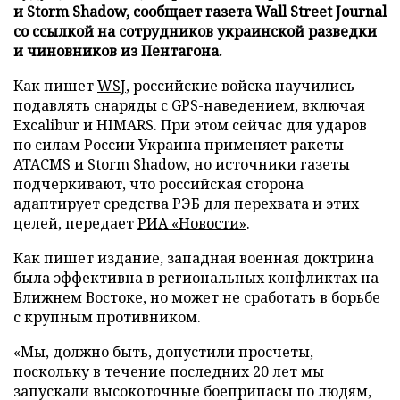
и Storm Shadow, сообщает газета Wall Street Journal
со ссылкой на сотрудников украинской разведки
и чиновников из Пентагона.
Как пишет
WSJ
, российские войска научились
подавлять снаряды с GPS-наведением, включая
Excalibur и HIMARS. При этом сейчас для ударов
по силам России Украина применяет ракеты
ATACMS и Storm Shadow, но источники газеты
подчеркивают, что российская сторона
адаптирует средства РЭБ для перехвата и этих
целей, передает
РИА «Новости»
.
Как пишет издание, западная военная доктрина
была эффективна в региональных конфликтах на
Ближнем Востоке, но может не сработать в борьбе
с крупным противником.
«Мы, должно быть, допустили просчеты,
поскольку в течение последних 20 лет мы
запускали высокоточные боеприпасы по людям,