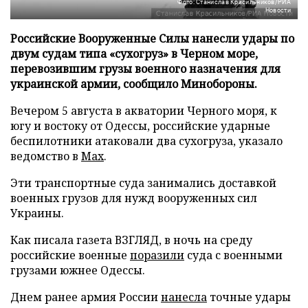
Фото: Станислав Красильников/РИА
Новости
Российские Вооруженные Силы нанесли удары по
двум судам типа «сухогруз» в Черном море,
перевозившим грузы военного назначения для
украинской армии, сообщило Минобороны.
Вечером 5 августа в акватории Черного моря, к
югу и востоку от Одессы, российские ударные
беспилотники атаковали два сухогруза, указало
ведомство в
Max
.
Эти транспортные суда занимались доставкой
военных грузов для нужд вооруженных сил
Украины.
Как писала газета ВЗГЛЯД, в ночь на среду
российские военные
поразили
суда с военными
грузами южнее Одессы.
Днем ранее армия России
нанесла
точные удары