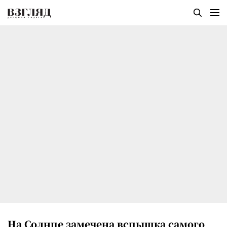
На Солнце замечена вспышка самого