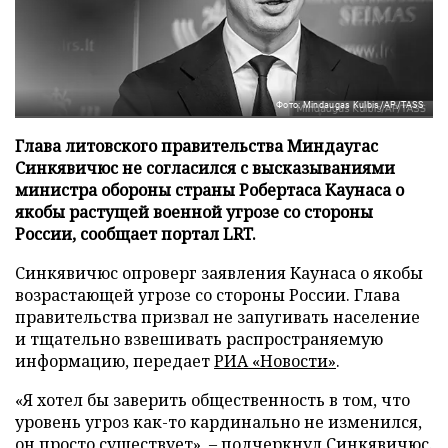
Фото: Mindaugas Kulbis/AP/TASS
Глава литовского правительства Миндаугас
Синкявичюс не согласился с высказываниями
министра обороны страны Робертаса Каунаса о
якобы растущей военной угрозе со стороны
России, сообщает портал LRT.
Синкявичюс опроверг заявления Каунаса о якобы
возрастающей угрозе со стороны России. Глава
правительства призвал не запугивать население
и тщательно взвешивать распространяемую
информацию, передает
РИА «Новости»
.
«Я хотел бы заверить общественность в том, что
уровень угроз как-то кардинально не изменился,
он просто существует», – подчеркнул Синкявичюс.