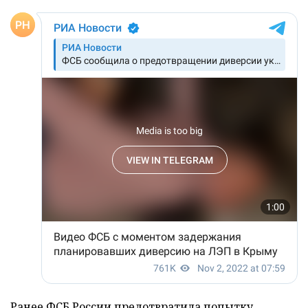
Ранее ФСБ России
предотвратила
попытку