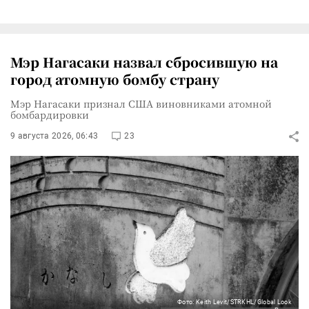
Мэр Нагасаки назвал сбросившую на
город атомную бомбу страну
Мэр Нагасаки признал США виновниками атомной
бомбардировки
9 августа 2026, 06:43
23
Фото: Keith Levit/STRKHL/Global Look