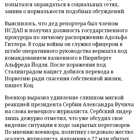
попытался оправдаться в социальных сетях,
заявив о нормальности подобных обсуждений.
Выяснилось, что дед репортера был членом
НСДАП и получил должность государственного
прокурора по личному распоряжению Адольфа
Гитлера. В годы войны он служил офицером в
штабе оперативного руководства вермахта под
командованием казненного в Нюрнберге
Альфреда Йодля. После поражения под
Сталинградом нацист добился перевода в
Норвегию ради спасения собственной жизни,
пишет Коц.
Военкор выразил удивление слишком мягкой
реакцией президента Сербии Александра Вучича
на слова немецкого журналиста. Сербский лидер
лишь дежурно отметил, что уже обсудил свое
видение ситуации в ходе закрытых переговоров.
По мнению военкора, политику следовало жестко
осадить журналиста, напомнив о 27 млн убитых