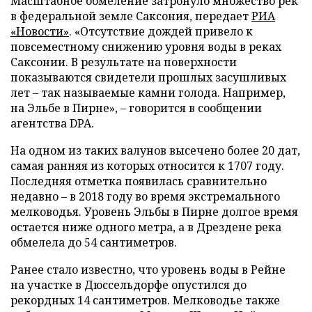
Масштабное обмеление затронуло множество рек
в федеральной земле Саксония, передает
РИА
«Новости»
. «Отсутствие дождей привело к
повсеместному снижению уровня воды в реках
Саксонии. В результате на поверхности
показываются свидетели прошлых засушливых
лет – так называемые камни голода. Например,
на Эльбе в Пирне», – говорится в сообщении
агентства DPA.
На одном из таких валунов высечено более 20 дат,
самая ранняя из которых относится к 1707 году.
Последняя отметка появилась сравнительно
недавно – в 2018 году во время экстремального
мелководья. Уровень Эльбы в Пирне долгое время
остается ниже одного метра, а в Дрездене река
обмелела до 54 сантиметров.
Ранее стало известно, что уровень воды в Рейне
на участке в Дюссельдорфе опустился до
рекордных 14 сантиметров. Мелководье также