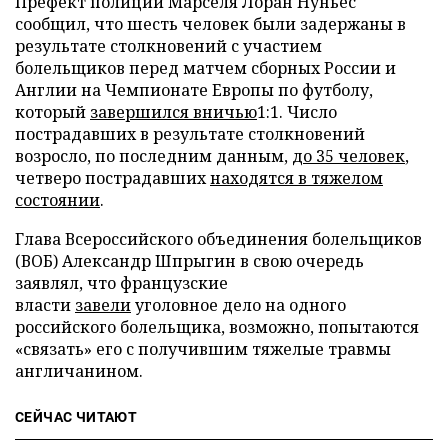
Префект полиции Марселя Лоран Нуньес
сообщил, что шесть человек были задержаны в
результате столкновений с участием
болельщиков перед матчем сборных России и
Англии на Чемпионате Европы по футболу,
который
завершился вничью
1:1. Число
пострадавших в результате столкновений
возросло, по последним данным,
до 35 человек
,
четверо пострадавших
находятся в тяжелом
состоянии
.
Глава Всероссийского объединения болельщиков
(ВОБ) Александр Шпрыгин в свою очередь
заявлял, что французские
власти
завели
уголовное дело на одного
российского болельщика, возможно, попытаются
«связать» его с получившим тяжелые травмы
англичанином.
СЕЙЧАС ЧИТАЮТ