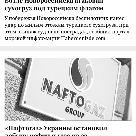
Возле Новороссийска атакован
сухогруз под турецким флагом
У побережья Новороссийска беспилотник нанес
удар по жилым отсекам турецкого сухогруза, при
этом экипаж судна не пострадал, сообщил портал
морской информации Haberdenizde.com.
«Нафтогаз» Украины остановил
добычу нефти и газа из-за