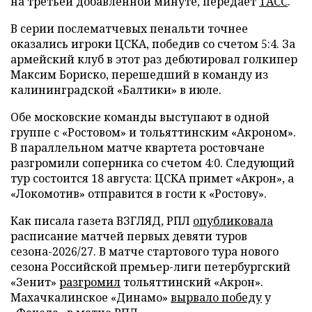
на третьей добавленной минуте, передает
ТАСС
.
В серии послематчевых пенальти точнее
оказались игроки ЦСКА, победив со счетом 5:4. За
армейский клуб в этот раз дебютировал голкипер
Максим Бориско, перешедший в команду из
калининградской «Балтики» в июле.
Обе московские команды выступают в одной
группе с «Ростовом» и тольяттинским «Акроном».
В параллельном матче квартета ростовчане
разгромили соперника со счетом 4:0. Следующий
тур состоится 18 августа: ЦСКА примет «Акрон», а
«Локомотив» отправится в гости к «Ростову».
Как писала газета ВЗГЛЯД, РПЛ
опубликовала
расписание матчей первых девяти туров
сезона-2026/27. В матче стартового тура нового
сезона Российской премьер-лиги петербургский
«Зенит»
разгромил
тольяттинский «Акрон».
Махачкалинское «Динамо»
вырвало победу
у