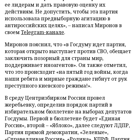
ее лидерам и дать правовую оценку их
действиям. Не допустить, чтобы эта партия
использовала предвыборную агитацию в
антироссийских целях», – написал Миронов в
своем
Telegram-канале
.
Миронов пояснил, что «в Госдуму идет партия,
которая открыто выступает против СВО, обещает
заключить позорный для страны мир,
поддерживает иноагентов». Он также отметил,
что это происходит «на пятый год войны, когда
наши ребята и мирные граждане гибнут от рук
преступного киевского режима!».
В среду Центризбирком России провел
жеребьевку, определив порядок партий в
избирательном бюллетене на выборах депутатов
Госдумы. Первой в бюллетене будет «Единая
Россия», второй – «Яблоко», далее следуют ЛДПР,
Партия прямой демократии, «Зеленые»,
«Справедливая Россия», «Родина», КПРФ, Партия