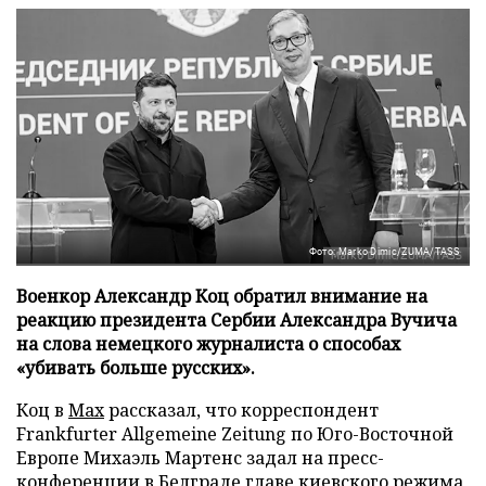
Фото: Marko Dimic/ZUMA/TASS
Военкор Александр Коц обратил внимание на
реакцию президента Сербии Александра Вучича
на слова немецкого журналиста о способах
«убивать больше русских».
Коц в
Мах
рассказал, что корреспондент
Frankfurter Allgemeine Zeitung по Юго-Восточной
Европе Михаэль Мартенс задал на пресс-
конференции в Белграде главе киевского режима