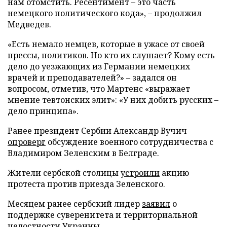
нам отомстить. Ресентимент – это часть
немецкого политического кода», – продолжил
Медведев.
«Есть немало немцев, которые в ужасе от своей
прессы, политиков. Но кто их слушает? Кому есть
дело до уезжающих из Германии немецких
врачей и преподавателей?» – задался он
вопросом, отметив, что Мартенс «выражает
мнение тевтонских элит»: «У них добить русских –
дело принципа».
Ранее президент Сербии Александр Вучич
опроверг
обсуждение военного сотрудничества с
Владимиром Зеленским в Белграде.
Жители сербской столицы
устроили
акцию
протеста против приезда Зеленского.
Месяцем ранее сербский лидер
заявил
о
поддержке суверенитета и территориальной
целостности Украины.