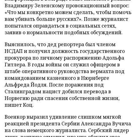
Владимиру Зеленскому провокационный вопрос:
«Что мы конкретно можем сделать, чтобы помочь
вам убивать больше русских?». Позже журналист
попытался оправдаться в социальных сетях,
заявив о нормальности подобных обсуждений.
Выяснилось, что дед репортера был членом
НСДАП и получил должность государственного
прокурора по личному распоряжению Адольфа
Гитлера. В годы войны он служил офицером в
штабе оперативного руководства вермахта под
командованием казненного в Нюрнберге
Альфреда Йодля. После поражения под
Сталинградом нацист добился перевода в
Норвегию ради спасения собственной жизни,
пишет Коц.
Военкор выразил удивление слишком мягкой
реакцией президента Сербии Александра Вучича
на слова немецкого журналиста. Сербский лидер
лишь дежурно отметил, что уже обсудил свое