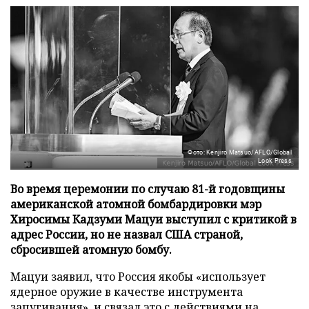
Фото: Kenjiro Matsuo/AFLO/Global
Look Press
Во время церемонии по случаю 81-й годовщины
американской атомной бомбардировки мэр
Хиросимы Кадзуми Мацуи выступил с критикой в
адрес России, но не назвал США страной,
сбросившей атомную бомбу.
Мацуи заявил, что Россия якобы «использует
ядерное оружие в качестве инструмента
запугивания», и связал это с действиями на