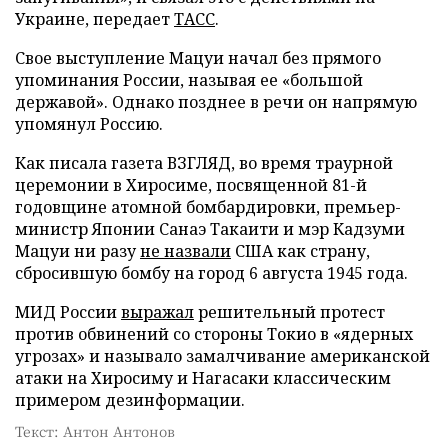
Украине, передает
ТАСС
.
Свое выступление Мацуи начал без прямого
упоминания России, называя ее «большой
державой». Однако позднее в речи он напрямую
упомянул Россию.
Как писала газета ВЗГЛЯД, во время траурной
церемонии в Хиросиме, посвященной 81-й
годовщине атомной бомбардировки, премьер-
министр Японии Санаэ Такаити и мэр Кадзуми
Мацуи ни разу
не назвали
США как страну,
сбросившую бомбу на город 6 августа 1945 года.
МИД России
выражал
решительный протест
против обвинений со стороны Токио в «ядерных
угрозах» и называло замалчивание американской
атаки на Хиросиму и Нагасаки классическим
примером дезинформации.
Текст: Антон Антонов