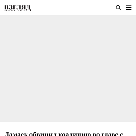
Дамаск обвинил коалицию во главе с