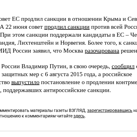
овет ЕС продлил санкции в отношении Крыма и Сев
 А 22 июня совет
продлил санкции
против всей Росс
. При этом санкции поддержали кандидаты в ЕС – Че
андия, Лихтенштейн и Норвегия. Более того, к сан
МИД России заявил, что Москва
разочарована
решен
 России Владимир Путин, в свою очередь,
сообщил
защитных мер с 6 августа 2015 года, а российское
ство
выпустило
постановление о продлении контрм
в, поддержавших антироссийские санкции.
омментировать материалы газеты ВЗГЛЯД,
зарегистрировавшись
на
отношению к комментариям читайте
здесь
.