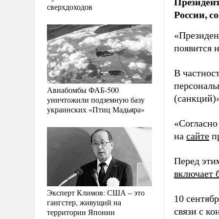
Президент
сверхдоходов
России, с
«Президен
появится н
В частнос
персональ
Авиабомбы ФАБ-500
(санкций)»
уничтожили подземную базу
украинских «Птиц Мадьяра»
«Согласно 
на
сайте
пр
Перед эти
включает 
Эксперт Климов: США – это
10 сентяб
гангстер, живущий на
связи с к
территории Японии