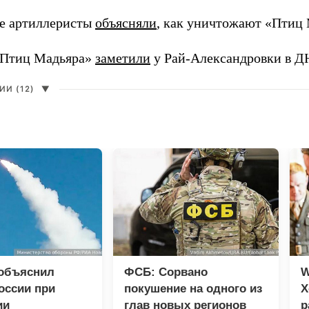
е артиллеристы
объясняли
, как уничтожают «Птиц 
«Птиц Мадьяра»
заметили
у Рай-Александровки в Д
И (12)
▼
 объяснил
ФСБ: Сорвано
W
оссии при
покушение на одного из
Х
ии
глав новых регионов
р