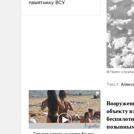
памятнику ВСУ
@ Пресс-служба
Tекст:
Алекс
Вооружен
объекту в
беспилотн
позывным