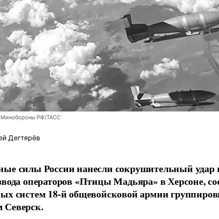
 Минобороны РФ/ТАСС
ей Дегтярёв
ные силы России нанесли сокрушительный удар 
звода операторов «Птицы Мадьяра» в Херсоне, с
ых систем 18-й общевойсковой армии группиров
 Северск.