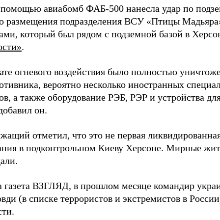
 помощью авиабомб ФАБ-500 нанесла удар по подз
о размещения подразделения ВСУ «Птицы Мадьяра»
ами, который был рядом с подземной базой в Херсо
ости»
.
тате огневого воздействия было полностью уничтоже
ротивника, вероятно несколько иностранных специал
в, а также оборудование РЭБ, РЭР и устройства дл
добавил он.
жащий отметил, что это не первая ликвидированная
ния в подконтрольном Киеву Херсоне. Мирные жите
али.
а газета ВЗГЛЯД, в прошлом месяце командир укра
вди (в списке террористов и экстремистов в Росси
сти.