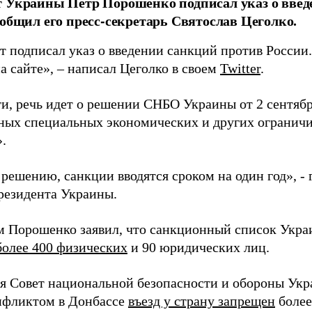
 Украины Петр Порошенко подписал указ о введ
ообщил его пресс-секретарь Святослав Цеголко.
т подписал указ о введении санкций против России
а сайте», – написал Цеголко в своем
Twitter
.
ти, речь идет о решении СНБО Украины от 2 сентя
ных специальных экономических и других огранич
.
решению, санкции вводятся сроком на один год», -
езидента Украины.
м Порошенко заявил, что санкционный список Укра
более 400 физических
и 90 юридических лиц.
ря Совет национальной безопасности и обороны Укр
онфликтом в Донбассе
въезд у страну запрещен
более