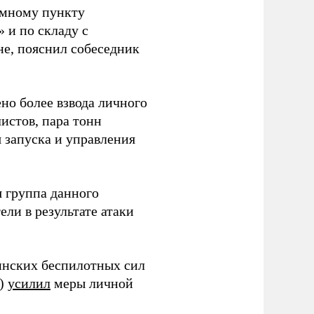
емному пункту
 и по складу с
не, пояснил собеседник
но более взвода личного
истов, пара тонн
я запуска и управления
 группа данного
ли в результате атаки
инских беспилотных сил
и)
усилил
меры личной