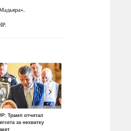
Мадьяра».
НР.
P: Трамп отчитал
В США заявили о
егсета за нехватку
невиданной силе ударо
акет
армии России