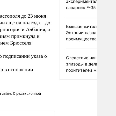
экспериментальный др
напарник F-35
астополя до 23 июня
ии еще на полгода – до
Бывшая жительница
рногория и Албания, а
Эстонии назвала главн
кциям примкнула и
преимущества России
ием Брюсселя
о подписании указа о
Следствие нашло новы
эпизоды в деле
ер в отношении
похитителей москвичек
 сайте. О редакционной