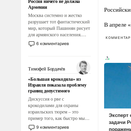
Россия ничего не должна
уязвимости США, например,
Армении
перед Китаем.
Российски
Москва системно и жестко
разрушает тот фантастический
В апреле 
мир, который Пашинян рисует
для армянского населения.
КОММЕНТАРИ
Мир, где этому населению все
6 комментариев
должны просто по
определению, где его
политические прожекты будут
беспрекословно оплачиваться
Тимофей Бордачёв
за счет российских
«Большая крокодила» из
налогоплательщиков и где за
Израиля показала проблему
свои поступки не нужно
границ допустимого
отвечать.
Дискуссия о рве с
крокодилами для охраны
израильских тюрем – это
Эксперт
пример того, как быстро мы
задачи Р
двигаемся по пути
9 комментариев
поражен