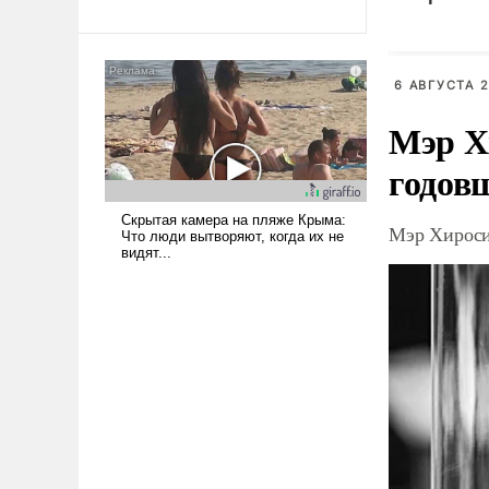
революционных изменений.
логистич
То, что несколько лет назад
Киеве
было образом для
псевдонаучной фантастики,
6 АВГУСТА 2
стало всерьез обсуждаемой
идеей.
Мэр Х
годов
Мэр Хироси