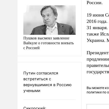
России.
19 июня С
2016 года.
31 января
также Исл
Пушков высмеял заявление
Украина. 
Вайкуле о готовности воевать
с Россией
Президент
продлении 
правитель
государст
Путин согласился
встретиться с
вернувшимися в Россию
Вы можете к
учеными
политике по 
Сикорский: