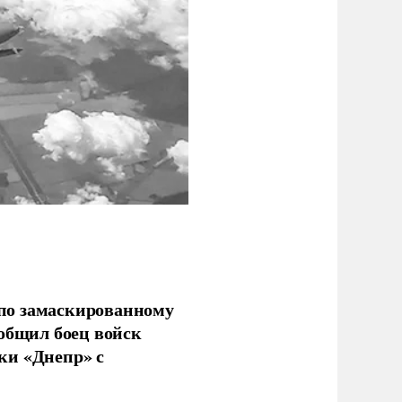
по замаскированному
ообщил боец войск
ки «Днепр» с