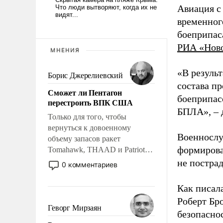
Авиация с
временног
боеприпас
РИА «Нов
МНЕНИЯ
«В резуль
Борис Джерелиевский
состава п
Сможет ли Пентагон
боеприпасо
перестроить ВПК США
БПЛА», – 
Только для того, чтобы
вернуться к довоенному
Военнослу
объему запасов ракет
формирова
Tomahawk, THAAD и Patriot
США потребуется более трех
не пострад
0 комментариев
лет. Даже небольшая война с
Ираном опустошила
Как писал
американские арсеналы.
Роберт Бро
Сложившаяся ситуация
Геворг Мирзаян
безопасно
означает многолетний период