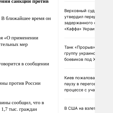
ении санкций против
Верховный суд Швеции
утвердил передачу
. В ближайшее время он
задержанного сухогруз
«Каффа» Украине
бря «О применении
ительных мер
Танк «Прорыв» уничто
группу украинских
боевиков под Харьково
 говорится в сообщении
Киев пожаловался на
ины против России
паузу в переговорном
процессе с участием 
аины сообщил, что в
В США на взлете разби
 1,7 тыс. граждан