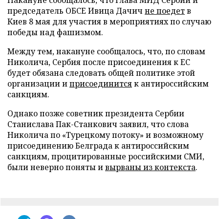
Накануне сообщалось, что глава МИД Сербии и
председатель ОБСЕ Ивица Дачич
не поедет
в
Киев 8 мая для участия в мероприятиях по случаю
победы над фашизмом.
Между тем, накануне сообщалось, что, по словам
Николича, Сербия после присоединения к ЕС
будет обязана следовать общей политике этой
организации и
присоединится
к антироссийским
санкциям.
Однако позже советник президента Сербии
Станислава Пак-Станкович заявил, что слова
Николича по «Турецкому потоку» и возможному
присоединению Белграда к антироссийским
санкциям, процитированные российскими СМИ,
были неверно поняты и
вырваны из контекста
.