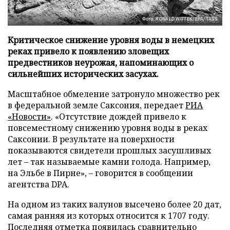
Фото: RONALD WITTEK/EPA/TASS
Критическое снижение уровня воды в немецких
реках привело к появлению зловещих
предвестников неурожая, напоминающих о
сильнейших исторических засухах.
Масштабное обмеление затронуло множество рек
в федеральной земле Саксония, передает
РИА
«Новости»
. «Отсутствие дождей привело к
повсеместному снижению уровня воды в реках
Саксонии. В результате на поверхности
показываются свидетели прошлых засушливых
лет – так называемые камни голода. Например,
на Эльбе в Пирне», – говорится в сообщении
агентства DPA.
На одном из таких валунов высечено более 20 дат,
самая ранняя из которых относится к 1707 году.
Последняя отметка появилась сравнительно