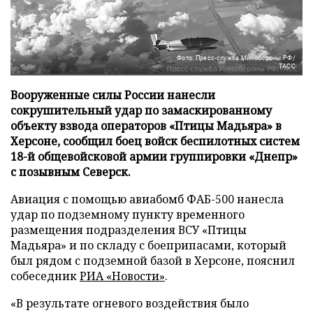
Фото: Пресс-служба Минобороны РФ/
ТАСС
Вооруженные силы России нанесли
сокрушительный удар по замаскированному
объекту взвода операторов «Птицы Мадьяра» в
Херсоне, сообщил боец войск беспилотных систем
18-й общевойсковой армии группировки «Днепр»
с позывным Северск.
Авиация с помощью авиабомб ФАБ-500 нанесла
удар по подземному пункту временного
размещения подразделения ВСУ «Птицы
Мадьяра» и по складу с боеприпасами, который
был рядом с подземной базой в Херсоне, пояснил
собеседник
РИА «Новости»
.
«В результате огневого воздействия было