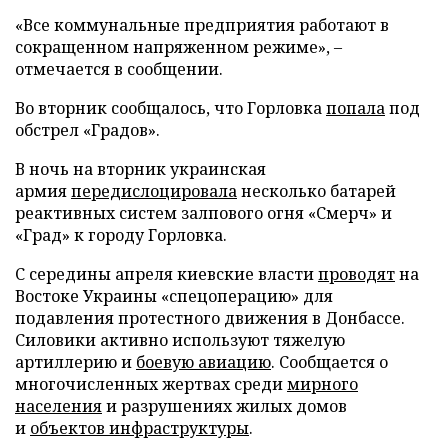
«Все коммунальные предприятия работают в
сокращенном напряженном режиме»,
–
отмечается в сообщении.
Во вторник сообщалось, что Горловка
попала
под
обстрел «Градов».
В ночь на вторник украинская
армия
передислоцировала
несколько батарей
реактивных систем залпового огня «Смерч» и
«Град» к городу Горловка.
С середины апреля киевские власти
проводят
на
Востоке Украины «спецоперацию» для
подавления протестного движения в Донбассе.
Силовики активно используют тяжелую
артиллерию и
боевую авиацию
. Сообщается о
многочисленных жертвах среди
мирного
населения
и разрушениях жилых домов
и
объектов инфраструктуры
.