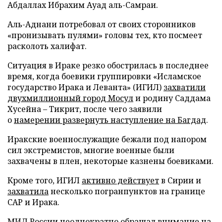
Абдаллах Ибрахим Ауад аль-Самраи.
Аль-Аднани потребовал от своих сторонников
«пронизывать пулями» головы тех, кто посмеет
расколоть халифат.
Ситуация в Ираке резко обострилась в последнее
время, когда боевики группировки «Исламское
государство Ирака и Леванта» (ИГИЛ)
захватили
двухмиллионный город Мосул
и родину Саддама
Хусейна – Тикрит, после чего заявили
о
намерении развернуть наступление на Багдад
.
Иракские военнослужащие бежали под напором
сил экстремистов, многие военные были
захвачены в плен, некоторые казнены боевиками.
Кроме того, ИГИЛ
активно действует
в Сирии и
захватила
несколько погранпунктов на границе
САР и Ирака.
МИД России неоднократно обращал внимание на