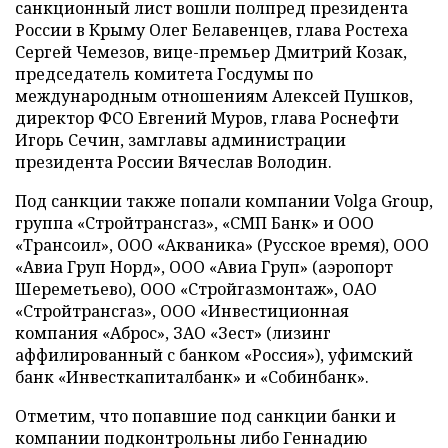
санкционный лист вошли полпред президента
России в Крыму Олег Белавенцев, глава Ростеха
Сергей Чемезов, вице-премьер Дмитрий Козак,
председатель комитета Госдумы по
международным отношениям Алексей Пушков,
директор ФСО Евгений Муров, глава Роснефти
Игорь Сечин, замглавы администрации
президента России Вячеслав Володин.
Под санкции также попали компании Volga Group,
группа «Стройтрансгаз», «СМП Банк» и ООО
«Трансоил», ООО «Акваника» (Русское время), ООО
«Авиа Груп Норд», ООО «Авиа Груп» (аэропорт
Шереметьево), ООО «Стройгазмонтаж», ОАО
«Стройтрансгаз», ООО «Инвестиционная
компания «Аброс», ЗАО «Зест» (лизинг
аффилированный с банком «Россия»), уфимский
банк «Инвесткапиталбанк» и «Собинбанк».
Отметим, что попавшие под санкции банки и
компании подконтрольны либо Геннадию