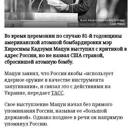
Фото: Kenjiro Matsuo/AFLO/Global
Look Press
Во время церемонии по случаю 81-й годовщины
американской атомной бомбардировки мэр
Хиросимы Кадзуми Мацуи выступил с критикой в
адрес России, но не назвал США страной,
сбросившей атомную бомбу.
Мацуи заявил, что Россия якобы «использует
ядерное оружие в качестве инструмента
запугивания», и связал это с действиями на
Украине, передает
ТАСС
.
Свое выступление Мацуи начал без прямого
упоминания России, называя ее «большой
державой». Однако позднее в речи он напрямую
упомянул Россию.