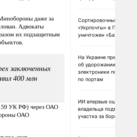
 Минобороны даже за
Сортировочный пункт
тлован. Адвокаты
«Укрпочты» в Павлогра
бразом их подзащитным
уничтожен «Бандероль
объектов.
На Украине предупреди
об удорожании китайс
рех заключенных
электроники после уда
вил 400 млн
по портам
ИИ впервые оштрафова
 159 УК РФ) через ОАО
владельца подмосковн
бороны ОАО
участка за борщевик