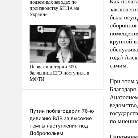
Как полаг
подземных заводах по
производству БПЛА на
заключенн
Украине
была осущ
оборонног
помещения
крупной в
обслужива
года) Але
самим.
Первая в истории 500-
балльница ЕГЭ поступила в
МФТИ
При этом 
Благодаря
Анатолием
ведомство
Путин поблагодарил 76-ю
государст
дивизию ВДВ за высокие
по мнению
темпы наступления под
Добропольем
Напомним,