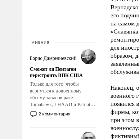
Вернадско
его подчи
на самом д
«Славянка»
ремонтиро
МНЕНИЯ
для иност
образом, д
Борис Джерелиевский
заявленны
Сможет ли Пентагон
обслужив
перестроить ВПК США
Только для того, чтобы
Наконец, 
вернуться к довоенному
военного 
объему запасов ракет
появился 
Tomahawk, THAAD и Patriot
фирмы, ко
США потребуется более трех
2 комментария
лет. Даже небольшая война с
при этом 
Ираном опустошила
военнослу
американские арсеналы.
фиктивный
Сложившаяся ситуация