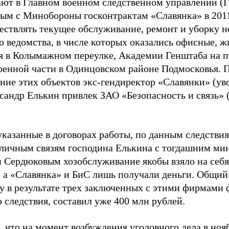
ают в Главном военном следственном управлении (
ым с Минобороны госконтрактам «Славянка» в 201
ествлять текущее обслуживание, ремонт и уборку н
о ведомства, в числе которых оказались офисные, 
 в Колымажном переулке, Академии Генштаба на п
оенной части в Одинцовском районе Подмосковья. 
ние этих объектов экс-гендиректор «Славянки» (ув
ксандр Елькин привлек ЗАО «Безопасность и связь»
указанные в договорах работы, по данным следствия
 личным связям господина Елькина с тогдашним м
 Сердюковым хозобслуживание якобы взяло на себя
, а «Славянка» и БиС лишь получали деньги. Общи
ву в результате трех заключенных с этими фирмами
 следствия, составил уже 400 млн рублей.
 что на момент возбуждения уголовного дела в но