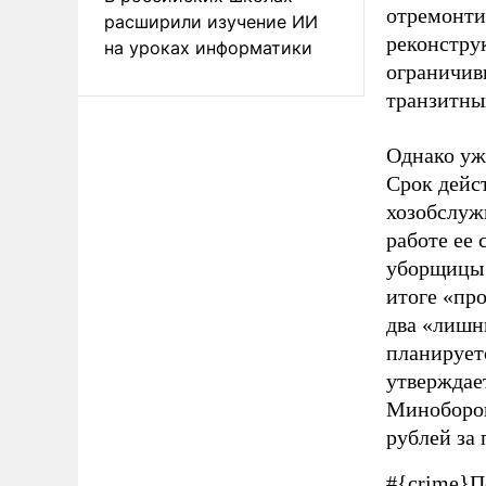
отремонтир
расширили изучение ИИ
реконстру
на уроках информатики
ограничив
транзитны
Однако уже
Срок дейс
хозобслуж
работе ее 
уборщицы 
итоге «пр
два «лишни
планирует
утверждае
Миноборон
рублей за 
#{crime}П