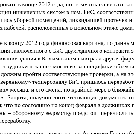
овать в конце 2012 года, поэтому отказалось от з
кции инженерных систем в нем. БиС, соответственн
шись уборкой помещений, ликвидацией протечек и
х кабелей, расположенных в цокольном этаже дома.
 к концу 2012 года финансовая картина, по данным
твия заключенного с БиС двухгодичного контракта з
ивание здания в Колымажном выиграла другая фирм
сотрудники пока не смогли из-за специфики объект
должны пройти соответствующие проверки, а на это
оверенному» техперсоналу БиС пришлось перерабо
х» месяца, и его смена, по крайней мере в ближай
ся. Защита, получив соответствующие документы от
т, что по состоянию на конец февраля в должниках 
ы – оборонному ведомству предстоит перечислить
переработку.
охожая ситуация сложилась и в Академии Генштаба