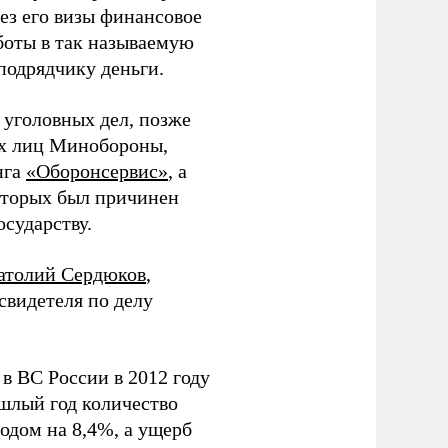
ез его визы финансовое
боты в так называемую
подрядчику деньги.
 уголовных дел, позже
ых лиц Минобороны,
нга
«Оборонсервис»
, а
оторых был причинен
сударству.
атолий Сердюков
,
свидетеля по делу
в ВС России в 2012 году
ошлый год количество
одом на 8,4%, а ущерб