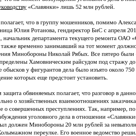
уководству
«Славянки» лишь 52 млн рублей.
 полагает, что в группу мошенников, помимо Алекс
ница Юлия Ротанова, гендиректор БиС с апреля 201
, начальник департамента текущего ремонта ОАО 
 также временно занимавший на тот момент должно
ения Минобороны Николай Рябых. Все пятеро были о
пределены Хамовническим райсудом под стражу до
де обысков у фигурантов дела было изъято около 75
ение которых еще предстоит установить.
 защита обвиняемых полагает, что разговор в данно
льно о хозяйственных взаимоотношениях заказчика 
не о совершенных преступлениях. Так, например, п
збуждения уголовного дела в отношении «Славянки
был должен Минобороны 20 млн рублей за невыпол
Колымажном переулке. Его военное ведомство реши