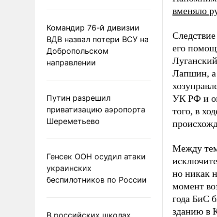
вменяло р
Командир 76-й дивизии
Следствие
ВДВ назвал потери ВСУ на
его помощ
Добропольском
Луганский
направлении
Лапшин, а
хозуправл
Путин разрешил
УК РФ и о
приватизацию аэропорта
того, в хо
Шереметьево
происхожд
Между тем
Генсек ООН осудил атаки
исключите
украинских
но никак 
беспилотников по России
момент во
года БиС 
зданию в 
В российских школах