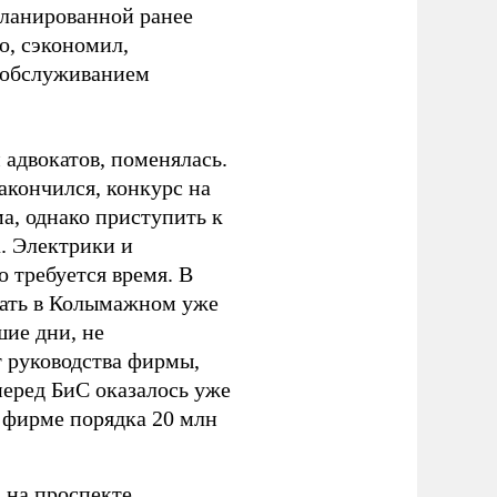
апланированной ранее
о, сэкономил,
 обслуживанием
 адвокатов, поменялась.
акончился, конкурс на
а, однако приступить к
а. Электрики и
 требуется время. В
тать в Колымажном уже
шие дни, не
 руководства фирмы,
перед БиС оказалось уже
 фирме порядка 20 млн
 на проспекте