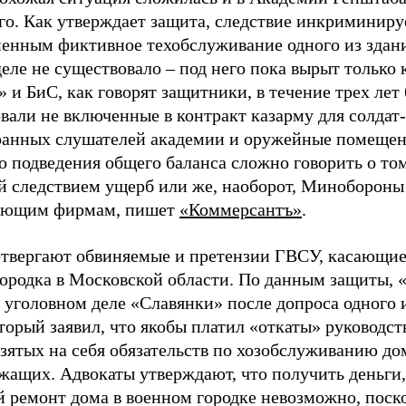
го. Как утверждает защита, следствие инкриминиру
ненным фиктивное техобслуживание одного из здани
еле не существовало – под него пока вырыт только 
 и БиС, как говорят защитники, в течение трех лет
вали не включенные в контракт казарму для солдат
ранных слушателей академии и оружейные помещен
о подведения общего баланса сложно говорить о то
й следствием ущерб или же, наоборот, Минобороны
ающим фирмам, пишет
«Коммерсантъ»
.
отвергают обвиняемые и претензии ГВСУ, касающиес
городка в Московской области. По данным защиты,
в уголовном деле «Славянки» после допроса одного 
торый заявил, что якобы платил «откаты» руководст
взятых на себя обязательств по хозобслуживанию до
жащих. Адвокаты утверждают, что получить деньги,
 ремонт дома в военном городке невозможно, поск