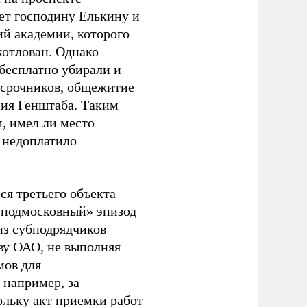
ет господину Елькину и
й академии, которого
котлован. Однако
 бесплатно убирали и
-срочников, общежитие
ия Генштаба. Таким
м, имел ли место
 недоплатило
я третьего объекта –
 «подмосковный» эпизод
из субподрядчиков
ву ОАО, не выполняя
мов для
 например, за
ольку акт приемки работ