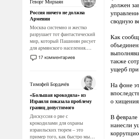
Геворг Мирзаян
должен за
означает многолетний период
Россия ничего не должна
управлени
уязвимости США, например,
Армении
перед Китаем.
сводную в
Москва системно и жестко
разрушает тот фантастический
Как сообщ
мир, который Пашинян рисует
объединен
для армянского населения.
выполнявш
Мир, где политические
17 комментариев
также сот
прожекты будут безусловно
оплачиваться за счет
ущерб при
российских
налогоплательщиков и где
Тимофей Бордачёв
На фоне э
Еревану за свои поступки не
впоследст
«Большая крокодила» из
нужно отвечать.
Израиля показала проблему
о хищения
границ допустимого
Дискуссия о рве с
В феврале
крокодилами для охраны
нанесли у
израильских тюрем – это
коррупцио
пример того, как быстро мы