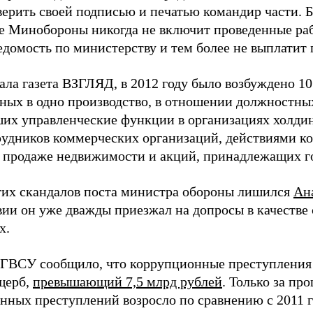
верить своей подписью и печатью командир части. Б
е Минобороны никогда не включит проведенные ра
едомость по министерству и тем более не выплатит 
ала газета ВЗГЛЯД, в 2012 году было возбуждено 10
ных в одно производство, в отношении должностн
их управленческие функции в организациях холди
рудников коммерческих организаций, действиями к
 продаже недвижимости и акций, принадлежащих го
тих скандалов поста министра обороны лишился
Ан
вии он уже дважды приезжал на допросы в качестве 
х.
 ГВСУ сообщило, что коррупционные преступления 
щерб,
превышающий 7,5 млрд рублей
. Только за пр
нных преступлений возросло по сравнению с 2011 г