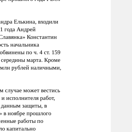
андра Елькина, входили
1 года Андрей
«Славянка» Константин
сть начальника
бвинены по ч. 4 ст. 159
 середины марта. Кроме
0 млн рублей наличными,
м случае может вестись
и исполнителя работ,
о данным защиты, в
» в ноябре прошлого
ненные работы по
ло капитально