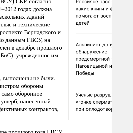
ГВСУ) СКР, согласно
Россияне рассказали,
1–2012 годах должна
какие книги и фильмы
помогают воспитывать
ескольких зданий
детей
жилые и технические
роспекте Вернадского и
По данным ГВСУ, на
Альпинист допустил
олен в декабре прошлого
обнаружение
 (БиС), учрежденное им
предсмертной записки
Наговицыной на пике
Победы
, выполнены не были.
инистром обороны
 само оборонное
Ученые разрушили миф
й ущерб, нанесенный
«гонке сперматозоидов
 фиктивных контрактов,
при оплодотворении
ябре прошлого года ГВСУ