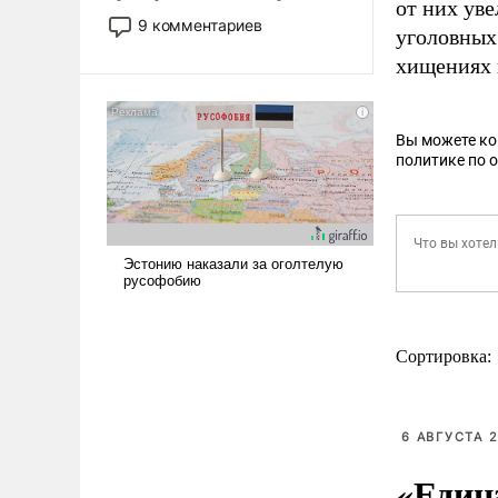
от них уве
двигаемся по пути
9 комментариев
уголовных
революционных изменений.
хищениях 
То, что несколько лет назад
было образом для
псевдонаучной фантастики,
стало всерьез обсуждаемой
Вы можете к
политике по 
идеей.
Сортировка:
6 АВГУСТА 2
«Един