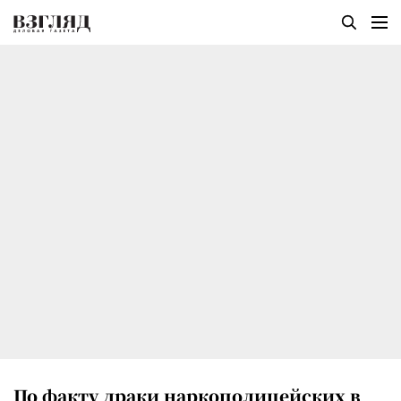
По факту драки наркополицейских в