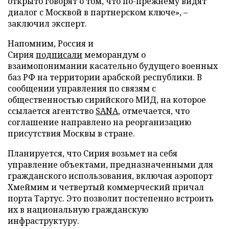
открыто говорят о том, что по-прежнему видят
диалог с Москвой в партнерском ключе», –
заключил эксперт.
Напомним, Россия и
Сирия
подписали
меморандум о
взаимопонимании касательно будущего военных
баз РФ на территории арабской республики. В
сообщении управления по связям с
общественностью сирийского МИД, на которое
ссылается агентство
SANA
, отмечается, что
соглашение направлено на реорганизацию
присутствия Москвы в стране.
Планируется, что Сирия возьмет на себя
управление объектами, предназначенными для
гражданского использования, включая аэропорт
Хмеймим и четвертый коммерческий причал
порта Тартус. Это позволит постепенно встроить
их в национальную гражданскую
инфраструктуру.