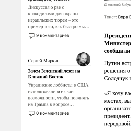
отвечать.
@ Алексей Бабу
Дискуссия о рве с
крокодилами для охраны
Tекст:
Вера 
израильских тюрем – это
пример того, как быстро мы
двигаемся по пути
Президент
9 комментариев
революционных изменений.
Министер
То, что несколько лет назад
сообщили 
было образом для
псевдонаучной фантастики,
Сергей Миркин
Путин вст
стало всерьез обсуждаемой
Зачем Зеленский лезет на
решения о
идеей.
Ближний Восток
Солодчук 
Украинские лоббисты в США
использовали все свои
«Я хочу в
возможности, чтобы повлиять
местах, вы
на Трампа в вопросе
организато
предоставления вооружений
0 комментариев
президент
своим нанимателям. Вероятно,
передовой
кому-то из тех, кто
консультирует Киев, пришла в