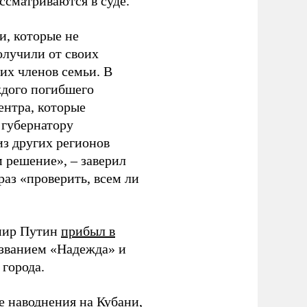
ссматриваются в суде.
и, которые не
олучили от своих
их членов семьи. В
ждого погибшего
ентра, которые
 губернатору
из других регионов
 решение», – заверил
раз «проверить, всем ли
мир Путин
прибыл в
азванием «Надежда» и
города.
ие
наводнения на Кубани
,