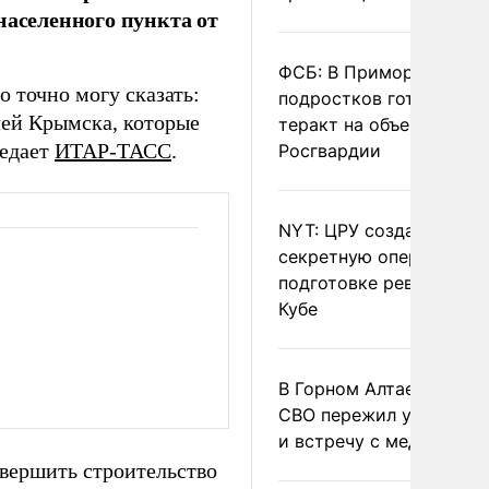
населенного пункта от
ФСБ: В Приморье трое
 точно могу сказать:
подростков готовили
лей Крымска, которые
теракт на объекте
редает
ИТАР-ТАСС
.
Росгвардии
NYT: ЦРУ создало
секретную опергруппу 
подготовке революции 
Кубе
В Горном Алтае участн
СВО пережил удар мол
и встречу с медведем
авершить строительство