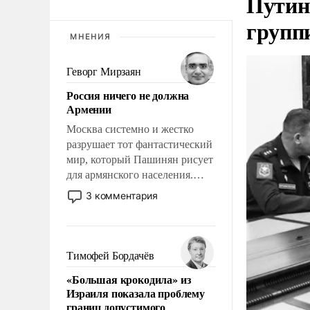
Путин
групп
МНЕНИЯ
Геворг Мирзаян
Россия ничего не должна
Армении
Москва системно и жестко
разрушает тот фантастический
мир, который Пашинян рисует
для армянского населения.
Мир, где этому населению все
3 комментария
должны просто по
определению, где его
политические прожекты будут
беспрекословно оплачиваться
Тимофей Бордачёв
за счет российских
«Большая крокодила» из
налогоплательщиков и где за
Израиля показала проблему
свои поступки не нужно
границ допустимого