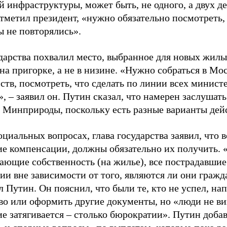
 инфраструктуры, может быть, не одного, а двух д
 отметил президент, «нужно обязательно посмотреть
ы не повторялись».
ударства похвалил место, выбранное для новых жилы
на пригорке, а не в низине. «Нужно собраться в Мо
ств, посмотреть, что сделать по линии всех минист
, – заявил он. Путин сказал, что намерен заслушат
, Минприроды, поскольку есть разные варианты дей
оциальных вопросах, глава государства заявил, что 
е компенсации, должны обязательно их получить. 
ающие собственность (на жилье), все пострадавши
ии вне зависимости от того, являются ли они гражд
 Путин. Он пояснил, что были те, кто не успел, на
во или оформить другие документы, но «люди не ви
е затягивается – столько бюрократии». Путин добав