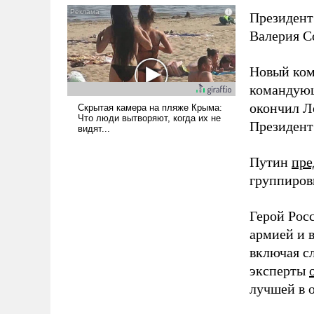
голову мысль: хорошо бы
Президент
продемонстрировать, что
Валерия С
Украина вступила в
вооруженное противостояние
Новый ком
с Ираном.
командующ
окончил Л
Президен
Путин
пре
группиров
Герой Рос
армией и 
включая с
эксперты
лучшей в 