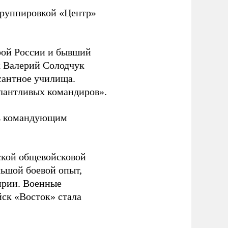
руппировкой «Центр»
ой России и бывший
 Валерий Солодчук
сантное училища.
алантливых командиров».
ть командующим
ской общевойсковой
льшой боевой опыт,
ирии. Военные
йск «Восток» стала