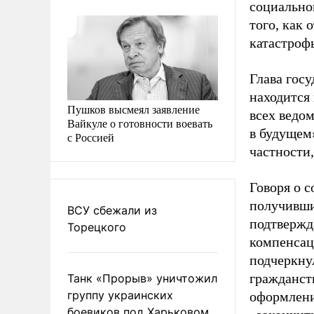
социальной
того, как
катастроф
Глава гос
находится 
Пушков высмеял заявление
всех ведом
Вайкуле о готовности воевать
в будущем»
с Россией
частности
Говоря о с
получивши
ВСУ сбежали из
подтвержд
Торецкого
компенсац
подчеркнул
гражданст
Танк «Прорыв» уничтожил
группу украинских
оформлени
боевиков под Харьковом