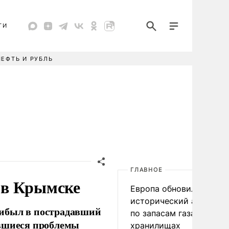
ТИ
НЕФТЬ И РУБЛЬ
ГЛАВНОЕ
 в Крымске
Европа обновила
исторический антирек
рибыл в пострадавший
по запасам газа в
авшиеся проблемы
хранилищах