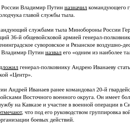
 России Владимир Путин
назначил
командующего г
олодчука главой службы тыла.
андующий службами тыла Минобороны России Гер
ий 36-й общевойсковой армией генерал-полковник
енинградское суворовское и Рязанское воздушно-де
т Владимир Путин
назвал
его «одним из наиболее т
дложил
генерал-полковнику Андрею Иванаеву ста
кой «Центр».
сии Андрей Иванаев ранее командовал 20-й гвардей
войсками Восточного военного округа. Он имеет бо
лужбу на Кавказе и участие в военной операции в С
отмечают
, что под его руководством группировка во
организации боевых действий.