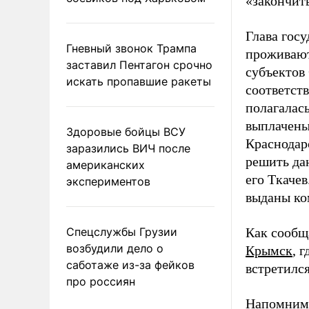
«закончит
Глава госу
Гневный звонок Трампа
проживают 
заставил Пентагон срочно
субъектов
искать пропавшие ракеты
соответст
полагалась
выплачены
Здоровые бойцы ВСУ
Краснодар
заразились ВИЧ после
решить да
американских
его Ткачев
экспериментов
выданы ко
Спецслужбы Грузии
Как сообщ
возбудили дело о
Крымск
, 
саботаже из-за фейков
встретилс
про россиян
Напомним,