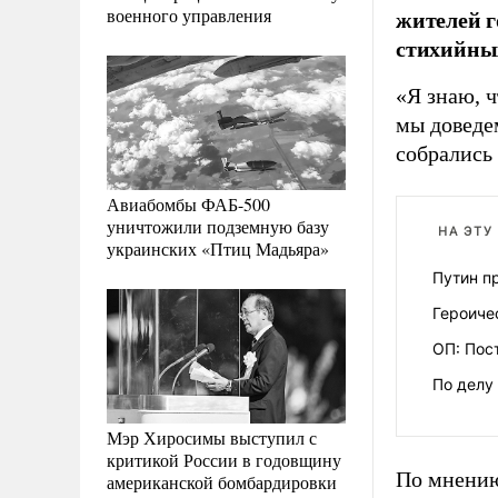
военного управления
жителей г
стихийных
«Я знаю, ч
мы доведе
собрались
Авиабомбы ФАБ-500
уничтожили подземную базу
НА ЭТУ
украинских «Птиц Мадьяра»
Путин п
Героиче
ОП: Пос
По делу
Мэр Хиросимы выступил с
критикой России в годовщину
По мнению
американской бомбардировки