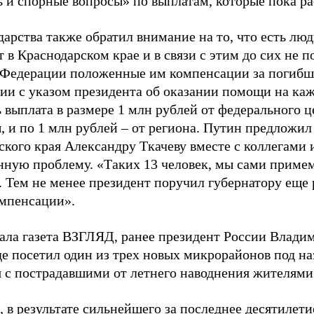
ь и спорные вопросы» по выплатам, которые пока ра
дарства также обратил внимание на то, что есть люд
в Краснодарском крае и в связи с этим до сих не п
 Федерации положенные им компенсации за погибш
вии с указом президента об оказании помощи на ка
 выплата в размере 1 млн рублей от федерального ц
, и по 1 млн рублей – от региона. Путин предложил
ского края Александру Ткачеву вместе с коллегами 
нную проблему. «Таких 13 человек, мы сами примем
. Тем не менее президент поручил губернатору еще 
мпенсации».
ала газета ВЗГЛЯД, ранее президент России Влади
где посетил один из трех новых микрорайонов под н
я с пострадавшими от летнего наводнения жителями 
 в результате сильнейшего за последнее десятилет