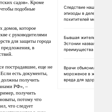
етских садов». Кроме
Следствие нашло новы
, чтобы подобные
эпизоды в деле
похитителей москвичек
х домов, которое
скве с руководителями
Бывшая жительница
ерств для защиты города
Эстонии назвала главн
ь предложения, в
преимущества России
ствий.
все пострадавшие, еще не
Врачи объяснили, как е
«Если есть документы,
мороженое в жару без
е должны получить
вреда для здоровья
анами РФ», –
пример, получить
новаты, потому что
ил, что следует